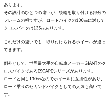
あります。
その設計のひとつの違いが、後輪を取り付ける部分の
timeのクリートは減りやすい！？ク
フレームの幅ですが、ロードバイクの130㎜に対して
リートカバーを付けよう！
クロスバイクは135㎜あります。
ビンディングペダルのメーカーは何を使ってい
ますか？timeはシマノとは使用感が違い、軽く
これだけの違いでも、取り付けられるホイールが違っ
て調...
てきます。
例外として、世界最大手の自転車メーカーGIANTのク
自転車のペダルを分解清掃してグリ
ロスバイクであるESCAPEシリーズがあります。
スアップしよう！
ロードと同じ130㎜なのでホイールに互換性があり、
ロード乗りのセカンドバイクとしての人気も高いで
当たり前じゃないかと言われそうですが、自転
す。
車のパーツの中で足が触れる場所はペダルだけ
ですよね。...