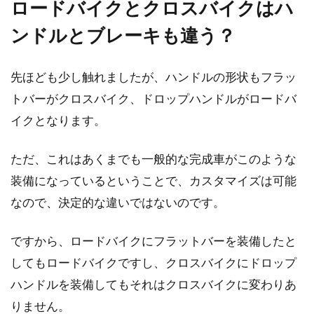
ロードバイクとクロスバイクはハ
ンドルとブレーキも違う？
自転車タイヤの寿命
自転車タイヤの寿命ってどのくらいなのでしょ
先ほども少し触れましたが、ハンドルの形状もフラッ
うか。パンクしてしまったりダメになる前にき
トバーがクロスバイク、ドロップハンドルがロードバ
ちんと交換できて...
イクとなります。
ただ、これはあくまでも一般的な完成車がこのような
自転車のベルの構造はどうなってい
装備になっているということで、カスタマイズは可能
る？
なので、決定的な違いではないのです。
自転車のベルの中身がどのようになっているか
ですから、ロードバイクにフラットバーを装備したと
ご存じでしょうか。気になって分解してみた人
してもロードバイクですし、クロスバイクにドロップ
やベルが壊れてし...
ハンドルを装備してもそれはクロスバイクに変わりあ
りません。