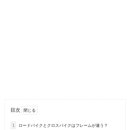
ロードバイクのペダルを交換すると
タイムは変わるの？
ロードバイクに乗っている人なら、ペダルを交
換している人も多いと思います。もしくは最初
から専用のビンデ...
オリジナルを作ろう！自転車の塗料
の落とし方から塗り方まで
「自転車のカラーを変えたい！」「久しぶりに
目次
自転車に乗ろうとしたら塗装が剥げていたので
塗りなおした...
1
ロードバイクとクロスバイクはフレームが違う？