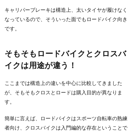
ライトは必須！自転車に取り付けれ
キャリパーブレーキは構造上、太いタイヤが履けなく
る固定台の種類を紹介！
なっているので、そういった面でもロードバイク向き
です。
日が暮れた後に自転車に乗るならライトは、必
要不可欠です。それは、自転車に乗っている本
人の視界が悪く危...
そもそもロードバイクとクロスバ
イクは用途が違う！
アルミハンドルからくる振動を抑え
る方法をご紹介！
ここまでは構造上の違いを中心に比較してきました
が、そもそもクロスとロードは購入目的が異なりま
自転車に乗るとき、自分の体と接するのは、ハ
す。
ンドルとサドル、そしてペダルしかありませ
ん。当然、...
簡単に言えば、ロードバイクはスポーツ自転車の熟練
者向け、クロスバイクは入門編的な存在ということで