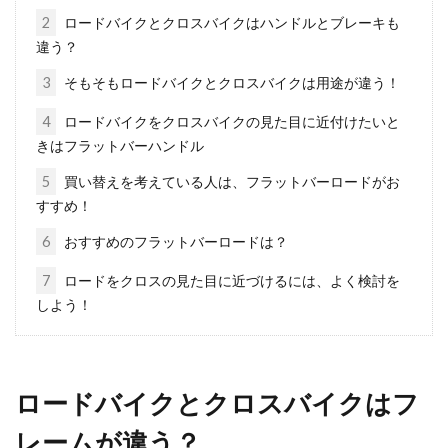
2
ロードバイクとクロスバイクはハンドルとブレーキも
違う？
自転車のチェーンにたるみが出るの
3
そもそもロードバイクとクロスバイクは用途が違う！
はなぜ？修復できるのか？
4
ロードバイクをクロスバイクの見た目に近付けたいと
自転車に乗っている時に、チェーンからカタカ
きはフラットバーハンドル
タ音がすることや、頻繁にチェーンが外れるこ
5
買い替えを考えている人は、フラットバーロードがお
とはありませ...
すすめ！
6
おすすめのフラットバーロードは？
ママチャリのクランクの長さを変え
7
ロードをクロスの見た目に近づけるには、よく検討を
しよう！
ると走りはどう変化する？
今回は、ママチャリのクランクを交換するお話
をしようと思います。ママチャリのクランクの
ロードバイクとクロスバイクはフ
長さ...
レームが違う？