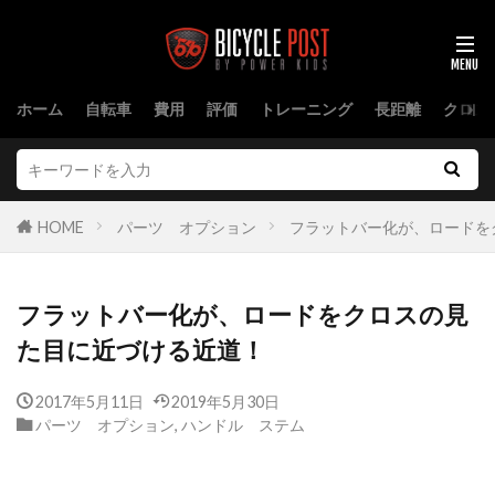
ホーム
自転車
費用
評価
トレーニング
長距離
クロス
HOME
パーツ オプション
フラットバー化が、ロードを
フラットバー化が、ロードをクロスの見
た目に近づける近道！
2017年5月11日
2019年5月30日
パーツ オプション
,
ハンドル ステム