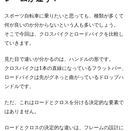
スポーツ自転車に乗りたいと思っても、種類が多くて
カンパニョーロのアルミホイール・
何が良いのか分からないという人も多いでしょう。
ユーラスの評価は？
そこで今回は、クロスバイクとロードバイクを比較し
カンパニョーロと言えば、ロードバイクのホイ
ていきます。
ール交換のときに、必ず一度は名前が挙がって
くるメーカーでし...
見た目で違いが分かるのは、ハンドルの形です。
クロスバイクは1本の直線になっているフラットバー、
ロードバイクは先がグネっと曲がっているドロップハ
カンパのシロッコにシルバーカラー
ンドルです。
があったらしい！
ただ、これはロードとクロスを分ける決定的な要素で
カンパニョーロのアルミクリンチャーの人気ホ
はありません。
イール・シロッコですが、現在は色のバリエー
ションがブラック...
ロードとクロスの決定的な違いは、フレームの設計に