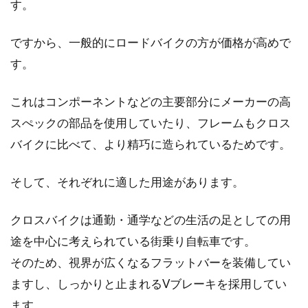
す。
u字ロックを破壊されてたまるか！
鍵の掛け方を学ぼう
ですから、一般的にロードバイクの方が価格が高めで
す。
ロードバイクは高額ですよね！個人的には「走
る宝石」と言いたいくらいです。それだけ
これはコンポーネントなどの主要部分にメーカーの高
に、...
スぺックの部品を使用していたり、フレームもクロス
バイクに比べて、より精巧に造られているためです。
どうする？！クロスバイクがパンク
そして、それぞれに適した用途があります。
した！
クロスバイクは通勤・通学などの生活の足としての用
こんにちは、じてんしゃライターふくだです。
クロスバイクを買って通勤だけのつもりが、
途を中心に考えられている街乗り自転車です。
段々ハマってき...
そのため、視界が広くなるフラットバーを装備してい
ますし、しっかりと止まれるVブレーキを採用してい
ます。