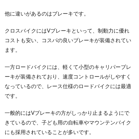
自転車のハブとグリスについてのあ
他に違いがあるのはブレーキです。
れこれ
クロスバイクにはVブレーキといって、制動力に優れ
ところで皆さん、自転車のハブってご存知です
か？ グリスってどんなものか、何に使うものか
コストも安い、コスパの良いブレーキが装備されてい
分かりますか？...
ます。
一方ロードバイクには、軽くて小型のキャリパーブレ
キレイにしてまた乗ろう！自転車の
ーキが装備されており、速度コントロールがしやすく
サドルのカビを落とす方法
なっているので、レース仕様のロードバイクには最適
です。
最近体重が気になり始めたから、何か運動をし
よう！そういえば、昔乗っていた自転車がある
一般的にはVブレーキの方がしっかり止まるようにで
からそれに乗ろ...
きているので、子ども用の自転車やマウンテンバイク
にも採用されていることが多いです。