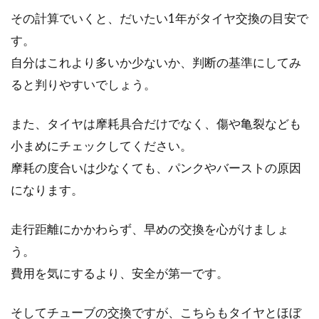
その計算でいくと、だいたい1年がタイヤ交換の目安で
が住んでいる町も...
す。
自分はこれより多いか少ないか、判断の基準にしてみ
シマノ製コンポーネント付き10万円
ると判りやすいでしょう。
台で買えるロードバイク
また、タイヤは摩耗具合だけでなく、傷や亀裂なども
ロードバイクは、比較的ママチャリやクロスバ
小まめにチェックしてください。
イクよりも高価です。このため、ロードバイク
摩耗の度合いは少なくても、パンクやバーストの原因
が欲しい...
になります。
走行距離にかかわらず、早めの交換を心がけましょ
スポーツデポの自転車ウェアってど
う。
うなの？
費用を気にするより、安全が第一です。
こんにちは、じてんしゃライターふくだです。
そしてチューブの交換ですが、こちらもタイヤとほぼ
自転車を買ってしばらくすると欲しくなるの