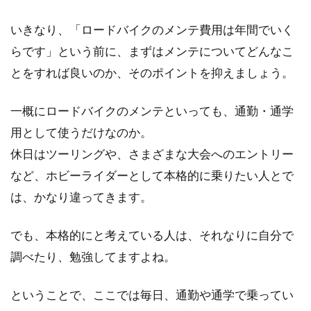
いきなり、「ロードバイクのメンテ費用は年間でいく
らです」という前に、まずはメンテについてどんなこ
TREKのロードバイクが欲しい！で
とをすれば良いのか、そのポイントを抑えましょう。
もサイズや形状はどう選べばいい
の？
一概にロードバイクのメンテといっても、通勤・通学
用として使うだけなのか。
TREKは1976年の創業以来、「今ここに用意さ
休日はツーリングや、さまざまな大会へのエントリー
れている素材から何一つ妥協せず、最高の製品
など、ホビーライダーとして本格的に乗りたい人とで
を造る」と...
は、かなり違ってきます。
でも、本格的にと考えている人は、それなりに自分で
ジャイアントのミニベロのイディオ
調べたり、勉強してますよね。
ムシリーズをカスタムしてみよう！
ということで、ここでは毎日、通勤や通学で乗ってい
ジャイアントのイディオムシリーズに乗ってい