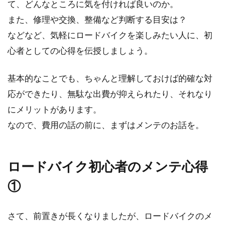
る人は多いのではないでしょうか。イディオム
て、どんなところに気を付ければ良いのか。
とはミニベロです...
また、修理や交換、整備など判断する目安は？
などなど、気軽にロードバイクを楽しみたい人に、初
心者としての心得を伝授しましょう。
シマノ？ステム？リアディレイラー
の調整について
基本的なことでも、ちゃんと理解しておけば的確な対
応ができたり、無駄な出費が抑えられたり、それなり
フロントにしろリアにしろディレイラーの調整
にメリットがあります。
がちゃんとできていない自転車って、乗ってい
なので、費用の話の前に、まずはメンテのお話を。
ていい気分がしま...
ロードバイク初心者のメンテ心得
鍵が無い！自転車の鍵を紛失してし
①
まったときの壊し方
外出先で自転車の鍵を失くしてしまい、帰れな
さて、前置きが長くなりましたが、ロードバイクのメ