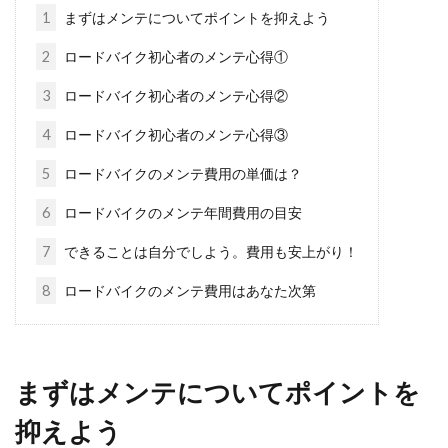
乗り上げたり...
1
まずはメンテについてポイントを抑えよう
2
ロードバイク初心者のメンテ心得①
ジャイアントのロードバイクのブロ
3
ロードバイク初心者のメンテ心得②
グを作ろう
4
ロードバイク初心者のメンテ心得③
5
ロードバイクのメンテ費用の単価は？
初めてのロードバイクがジャイアンという方も
多いかもしれません。そこで今回はそんあジャ
6
ロードバイクのメンテ年間費用の目安
イアントユーザ...
7
できることは自分でしよう。費用も安上がり！
8
ロードバイクのメンテ費用はあなた次第
ロードバイクでも有名なジャイアン
トのdefyシリーズを紹介
まずはメンテについてポイントを
ロードバイクやクロスバイクで有名なジャイア
ント。このメーカーは、自動車で言うところの
抑えよう
トヨタの...