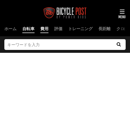
ホーム
自転車
費用
評価
トレーニング
長距離
クロス