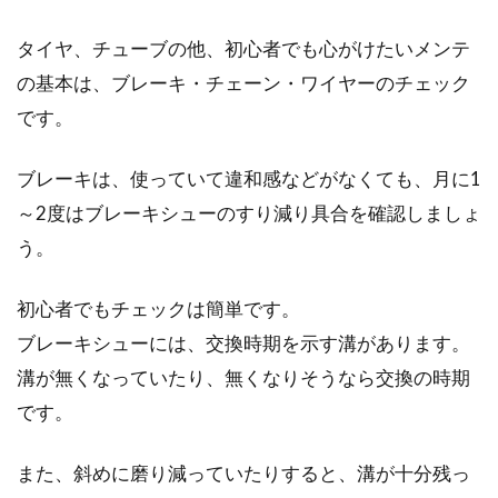
ク...
タイヤ、チューブの他、初心者でも心がけたいメンテ
の基本は、ブレーキ・チェーン・ワイヤーのチェック
です。
シマノ soraってどんなの？シフトチ
ェンジのコツは？
ブレーキは、使っていて違和感などがなくても、月に1
～2度はブレーキシューのすり減り具合を確認しましょ
シマノsoraって、名前は聞いたことがあるけれ
ど一体なんだろう？そう思っている方は多いの
う。
では...
初心者でもチェックは簡単です。
ブレーキシューには、交換時期を示す溝があります。
クロスバイクの後輪の取り付け方と
溝が無くなっていたり、無くなりそうなら交換の時期
外し方の紹介
です。
自転車には、沢山のパーツがあります。フレー
また、斜めに磨り減っていたりすると、溝が十分残っ
ム、ブレーキ、ホイール等大きなパーツだけで