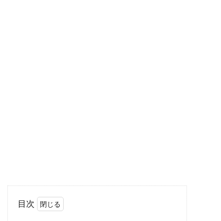
で信号無...
大学生必見！東京でサイクリングす
るのはとっても楽しい！
大学生のみなさん、趣味はありますか？趣味が
無いという学生さんは、サイクリングをしてみ
てはいかがで...
ロードバイクで車道と歩道の段差を
乗り越えられるのか？
ロードバイクのタイヤはとても細いので、慣れ
目次
ない初心者のうちは車道と歩道の境目の段差に