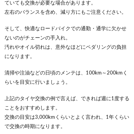
ていても交換が必要な場合があります。
はなく、細かいパ...
左右のバランスを含め、減り方にもご注意ください。
そして、快適なロードバイクでの通勤・通学に欠かせ
ロードレーサーにスタンドは取り付
ないのがチェーンの手入れ。
けられる？
汚れやオイル切れは、意外なほどにペダリングの負担
になります。
こんにちは、じてんしゃライターふくだです。
ロードレーサーで出掛けてご飯でも食べようと
清掃や注油などの日頃のメンテは、100km～200kmく
いう時に困る...
らいを目安に行いましょう。
上記のタイヤ交換の例で言えば、できれば週に1度する
ことをおすすめします。
交換の目安は3,000kmくらいとよく言われ、1年くらい
で交換の時期になります。