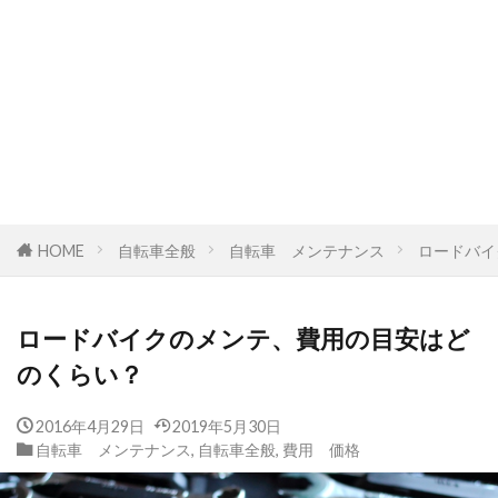
HOME
自転車全般
自転車 メンテナンス
ロードバイ
ロードバイクのメンテ、費用の目安はど
のくらい？
2016年4月29日
2019年5月30日
自転車 メンテナンス
,
自転車全般
,
費用 価格