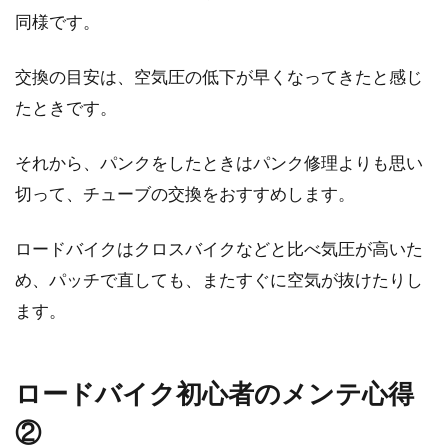
同様です。
が、自転車用の...
交換の目安は、空気圧の低下が早くなってきたと感じ
たときです。
ビアンキのオルトレ2012ってどう？
おすすめは他にもある？
それから、パンクをしたときはパンク修理よりも思い
切って、チューブの交換をおすすめします。
皆様はビアンキの自転車に乗っていますか？お
洒落な自転車乗りさんが愛用しているイメージ
のあるビ...
ロードバイクはクロスバイクなどと比べ気圧が高いた
め、パッチで直しても、またすぐに空気が抜けたりし
ます。
カンチブレーキを交換したい！どん
なブレーキが良いの？
ロードバイク初心者のメンテ心得
カンチブレーキをご存知ですか？昔はほとんど
②
のMTBに採用されていましたが、現在はシクロ