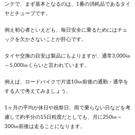
くなってしまった！なんて経験をした方も、少
ンテで、まず基本となるのは、1番の消耗品であるタイ
なからずいら...
ヤとチューブです。
例え初心者といえども、毎日安全に乗るためにはチェ
自転車発電を自分でチャレンジして
ックを欠かさないことが肝心です。
みよう！！発電装置の作り方
タイヤ交換の目安は製品にもよりますが、通常3,000㎞
自転車を漕ぎながら「このタイヤを回すエネル
～5,000㎞くらいと言われています。
ギー、使えないかな？」って思ったことはあり
ませんか？自...
例えば、ロードバイクで片道10㎞前後の通勤・通学を
する人で考えてみましょう。
自転車で日本一周をしよう！お金に
1ヶ月の平均が休日や祝祭日、雨で乗らない日などを考
変えられない旅行！
慮して約半分の15日程度だとしても、月に250㎞～
300㎞前後は走ることになります。
自転車で日本を一周する人も出て来ています。
日本は地図で見ると小さいですが、実際に自分