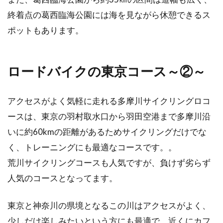
ロードバイクとピストバイク、その
終着点の葛西臨海公園には海を見ながら休憩できるス
違いと特徴
ポットもあります。
最近の自転車ブームを反映してか、街中でロー
ドバイクに乗っている方を見かける機会が多く
ロードバイクの東京コース～②～
なりました。...
アクセスがよく気軽に走れる多摩川サイクリングロコ
mtbに乗りやすくするために、サス
ースは、東京の羽村取水口から羽田空港まで多摩川沿
ペンションを調整しよう！
いに約60kmの距離があるためサイクリングだけでな
く、トレーニングにも最適なコースです。。
サスペンションとは、地面からの衝撃を吸収し
荒川サイクリングコースも人気ですが、負けず劣らず
てくれる装置で、一昔前は高級というイメージ
人気のコースとなってます。
がありました。...
東京と神奈川の県境となるこの川はアクセスがよく、
少しだけ楽しみたいという方にも最適で、近くにカフ