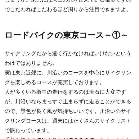
クロスバイクのチェーンリングを交
でこだわればこだわるほど周りから注目できますよ。
換してみよう！
今や自転車の街乗りはMTBやクロスバイクが多
ロードバイクの東京コース～①～
数．．．とはまだいかないかもしれませんが、
以前よりはだ...
サイクリングだから遠く行かなければいけないという
わけではありません。
自転車のvブレーキから音が！どう
実は東京近郊に、川沿いのコースを中心にサイクリン
して？どうする？
グを楽しめるコースが充実しております。
人が多くいる街中の走行をするのは流石に大変です
自転車のブレーキをかけると、「キーッ」とか
が、川沿いならまっすぐ止まらずに走ることができる
「キューッ」と音鳴りがあることがあります。
ので、景色が良く風が気持ちいいです。川沿いのサイ
これは、どうし...
クリングコースは、週末にはたくさんのサイクリスト
で賑わっています。