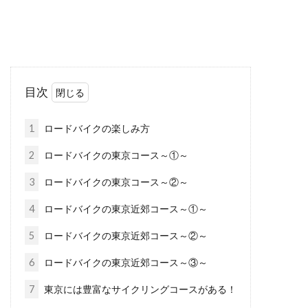
自転車のペダルが重い、その原因に
ついて考える
自転車に乗っていてペダルが重いと感じたと
目次
き、その原因はどこにあるのか？メンテナンス
の知識があ...
1
ロードバイクの楽しみ方
2
ロードバイクの東京コース～①～
自転車の交通事故の示談金の相場と
3
ロードバイクの東京コース～②～
は？知ってなるほど
4
ロードバイクの東京近郊コース～①～
5
ロードバイクの東京近郊コース～②～
小さな子供からお年寄りの方まで、様々なケー
スで発生する自転車の交通事故。軽い事故もあ
6
ロードバイクの東京近郊コース～③～
れば中には死亡...
7
東京には豊富なサイクリングコースがある！