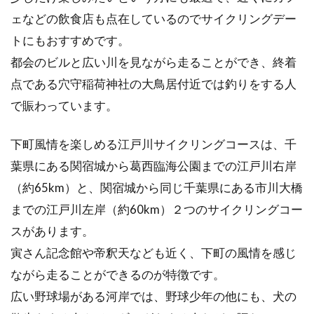
ホイールパーツのハブをメンテナン
ェなどの飲食店も点在しているのでサイクリングデー
ス！自転車を点検しよう！
トにもおすすめです。
ホイールのハブについている部品のことを知っ
都会のビルと広い川を見ながら走ることができ、終着
ていますか。スポーツ自転車に乗っている方
点である穴守稲荷神社の大鳥居付近では釣りをする人
は、知っていると思...
で賑わっています。
下町風情を楽しめる江戸川サイクリングコースは、千
ジャイアントのイディオムを改造し
葉県にある関宿城から葛西臨海公園までの江戸川右岸
てスポーティにしよう
（約65km）と、関宿城から同じ千葉県にある市川大橋
までの江戸川左岸（約60km）２つのサイクリングコー
自転車のメーカーで、とても有名のジャイアン
スがあります。
ト。その中にあるイディオムシリーズは、ミニ
ベロという...
寅さん記念館や帝釈天なども近く、下町の風情を感じ
ながら走ることができるのが特徴です。
広い野球場がある河岸では、野球少年の他にも、犬の