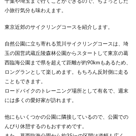
千葉や埼玉まで行くことができるので、ちょっとした
冬のランニングはカロリー消費が高
小旅行気分も味わえます。
い！？その理由とは
東京近郊のサイクリングコースを紹介します。
夏と冬のランニングでは、消費カロリーが違う
って本当？どちらの季節が効果的にカロリーが
消費して、ダ...
自然公園に立ち寄れる荒川サイクリングコースは、埼
玉の国営武蔵丘陵森林公園からスタートして東京の葛
西臨海公園まで県を超えて距離が約90kmもあるため、
自転車で追い越しをするときの正し
ロングランとして楽しめます。もちろん反対側に走る
い方法をご紹介します
こともできます。
ロードバイクのトレーニング場所として有名で、週末
ロードバイクなどで車道を走っていると、車を
には多くの愛好家が訪れます。
追い越しする場合があるかと思います。ただ、
好き勝手...
他にもいくつかの公園に隣接しているので、公園での
んびり休憩するのもおすすめです。
また、葛西臨海公園から約35㎞の区間は道幅も広く、