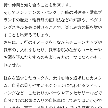
自転車種類別の時速や適した通勤距
持つ仲間と知り合うことも出来ます。
離ってどれくらい？
そしてメンテナンス・パンクした時の対処法・愛車ブ
ランドの歴史・輪行袋の使用法などの知識や、ペダリ
自転車には、ママチャリやクロスバイク、マウ
ングスキルを身に付けることで、楽しみ方の幅を増や
ンテンバイクやロードバイクなど様々な種類が
すことも出来るでしょう。
あります。...
さらに、走行のイメージをしながらチューンナップや
愛車の手入れをしたり、愛車を眺めながらコーヒーや
自転車のスプロケットを交換・洗浄
お酒を嗜んだりするのも楽しみ方の一つになるかもし
してメンテナンスしよう
れません。
スプロケットはチェーン、チェーンリングと並
軽さを追求したカスタム、乗り心地を追求したカスタ
んで、ロードバイクの可動部分の要となる部分
ム、自分の乗りやすいポジションに合わせるフィッテ
です。...
ィングなど、こだわりのパーツやアクセサリーなどで
自分だけのお気に入りの自転車にしてみてはいかがで
しょうか。東京には沢山の人が住んでいる都市ですの