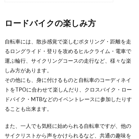
アルミフレームが巻き返してきた！
アンカー「RS6」の評価
ロードバイクの楽しみ方
今ロードバイク界では、世界的にアルミフレー
自転車には、散歩感覚で楽しむポタリング・距離を走
ムの評価が高まっています。さすがにプロレー
るロングライド・登りを攻めるヒルクライム・電車で
スで...
運ぶ輪行、サイクリングコースの走行など、様々な楽
しみ方があります。
その他にも、身に付けるものと自転車のコーディネイ
bianchiのクロスバイクは人気が高
トをTPOに合わせて楽しんだり、クロスバイク・ロー
い！サイズ選びも重要
ドバイク・MTBなどのイベントレースに参加したりす
現存する最古の自転車メーカーが、イタリアの
ることも出来ます。
bianchi（ビアンキ）です。ロードバイクか...
また、一人でも気軽に始められる自転車ですが、他の
サイクリストから声をかけられるなど、共通の趣味を