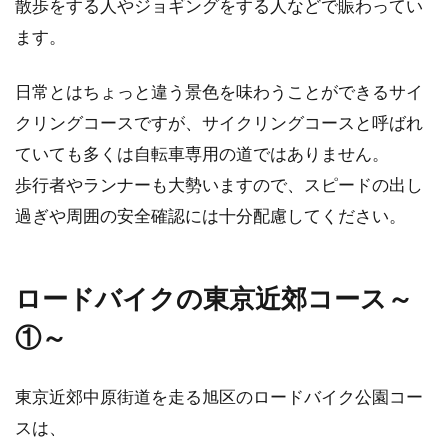
ホイールバランスってなんだろう？
散歩をする人やジョギングをする人などで賑わってい
ロードバイクとの関係は？
ます。
ホイールバランスという言葉について、聞いた
日常とはちょっと違う景色を味わうことができるサイ
ことはあるけれど、何の事だかよくわからない
クリングコースですが、サイクリングコースと呼ばれ
という方はいらっ...
ていても多くは自転車専用の道ではありません。
歩行者やランナーも大勢いますので、スピードの出し
過ぎや周囲の安全確認には十分配慮してください。
自転車が盗難！？犯人が捕まったら
どんな罪になる？
ロードバイクの東京近郊コース～
近年、自転車の盗難が大変多くなってきてま
①～
す。盗難は立派な犯罪になります。では、犯人
はどのような罪に問...
東京近郊中原街道を走る旭区のロードバイク公園コー
スは、