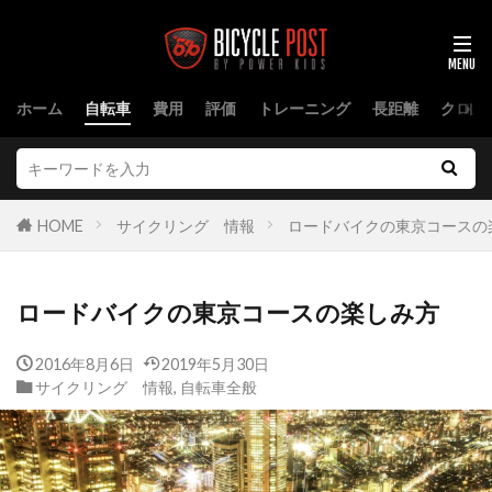
ホーム
自転車
費用
評価
トレーニング
長距離
クロス
HOME
サイクリング 情報
ロードバイクの東京コースの
ロードバイクの東京コースの楽しみ方
2016年8月6日
2019年5月30日
サイクリング 情報
,
自転車全般