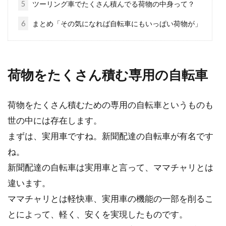
5
ツーリング車でたくさん積んでる荷物の中身って？
近頃の自転車ブームで、本格的に自転車に乗る
人が増えました。都市部では、ロードバイクや
6
まとめ「その気になれば自転車にもいっぱい荷物が」
クロスバイク...
荷物をたくさん積む専用の自転車
giantの自転車。その自転車と評判に
ついてまとめてみた
荷物をたくさん積むための専用の自転車というものも
数ある自転車メーカーの中でも、比較的、安価
世の中には存在します。
なgiant社製のクロスバイク・ロードバイク。手
まずは、実用車ですね。新聞配達の自転車が有名です
が出し...
ね。
新聞配達の自転車は実用車と言って、ママチャリとは
違います。
giantの自転車で福岡を走ろう！！お
ママチャリとは軽快車、実用車の機能の一部を削るこ
すすめコース
とによって、軽く、安くを実現したものです。