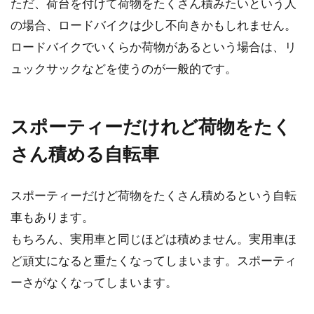
ただ、荷台を付けて荷物をたくさん積みたいという人
は、ロードとマウンテンの中間的存在で、最も
の場合、ロードバイクは少し不向きかもしれません。
親しみやすいの...
ロードバイクでいくらか荷物があるという場合は、リ
ュックサックなどを使うのが一般的です。
自転車の平均時速はどれくらい？ゆ
っくり漕いでも痩せるの？
スポーティーだけれど荷物をたく
さん積める自転車
あなたは、どれくらいのスピードで自転車を漕
いでいますか？漕ぎ方によって、大きくスピー
ドが変わる自...
スポーティーだけど荷物をたくさん積めるという自転
車もあります。
もちろん、実用車と同じほどは積めません。実用車ほ
自転車のハンドル交換の適正位置と
ど頑丈になると重たくなってしまいます。スポーティ
交換方法（ロードバイク編）
ーさがなくなってしまいます。
自転車（ロードバイク）のポジションを決める