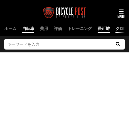
ホーム
自転車
費用
評価
トレーニング
長距離
クロス