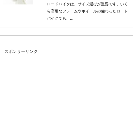
ロードバイクは、サイズ選びが重要です。いく
ら高級なフレームやホイールの備わったロード
バイクでも、...
水泳は全身の筋肉トレーニング！！
スポンサーリンク
プロテインを摂取しよう
水泳が、全身の筋肉トレーニングになるという
ことはご存知ですか？人の身体は、水中にいる
だけでカ...
ギアつき自転車が欲しい！6段変速
のおすすめモデルは？