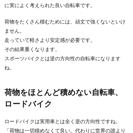
自転車に乗るのが楽しくて仕方ない方。自転車
に実によく考えられた良い自転車です。
でアメリカ横断に挑戦してみませんか？そんな
こと出来るの...
荷物をたくさん積むためには、頑丈で強くないといけ
ません。
走っていて軽さより安定感が必要です。
パンク修理で掛かる自転車屋さんで
その結果重くなります。
の値段はいくら？
スポーツバイクとは逆の方向性の自転車になります
ね。
自転車のトラブルで多いのは、パンクなのでは
ないでしょうか。パンクしたまま自転車走行す
ると、リ...
荷物をほとんど積めない自転車、
ロードバイク
自転車のパーツ交換の注意点！ベア
リングにもサイズがある！
ロードバイクは実用車とは全く逆の方向性ですね。
「荷物は一切積めなくて良い。代わりに世界の誰より