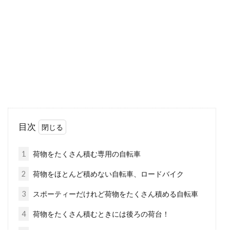
自転車を選ぶ基準のひとつに、変速機があると
思います。変速機の無い自転車は、スポーツ自
転車に限らず...
自転車で日本一周したい！購入必需
品や最低限の貯金額とは
サイクリングやツーリングを趣味に持つ方で、
目次
自転車で日本一周したいという方は多いのでは
ないでしょうか。...
1
荷物をたくさん積む専用の自転車
2
荷物をほとんど積めない自転車、ロードバイク
自転車で安全に走ろう！渋滞時、す
3
スポーティーだけれど荷物をたくさん積める自転車
り抜けは違反！？
4
荷物をたくさん積むときには後ろの荷台！