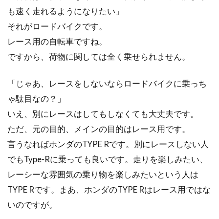
自転車好きな方なら、ご自分で自転車の整備点
も速く走れるようになりたい」
検からパーツ交換まで行なっているのではない
それがロードバイクです。
でしょうか。...
レース用の自転車ですね。
ですから、荷物に関しては全く乗せられません。
タイヤのパンク！タイヤ交換しない
「じゃあ、レースをしないならロードバイクに乗っち
と駄目？
ゃ駄目なの？」
こんにちは、じてんしゃライターふくだです。
いえ、別にレースはしてもしなくても大丈夫です。
スポーツバイクでタイヤがパンク！ピンチ！で
ただ、元の目的、メインの目的はレース用です。
も、焦らない...
言うなればホンダのTYPE Rです。別にレースしない人
でもType-Rに乗っても良いです。走りを楽しみたい、
レーシーな雰囲気の乗り物を楽しみたいという人は
自転車の荷物を固定するゴムっ
TYPE Rです。まあ、ホンダのTYPE Rはレース用ではな
て！？便利な使い方
いのですが。