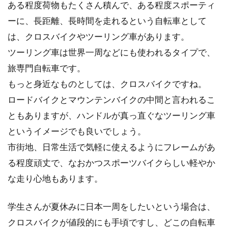
ある程度荷物もたくさん積んで、ある程度スポーティ
大きな要素であるハンドル周りは、ハンドルバ
ーに、長距離、長時間を走れるという自転車として
ーとそれを支える...
は、クロスバイクやツーリング車があります。
ツーリング車は世界一周などにも使われるタイプで、
旅専門自転車です。
ロードバイクのフレームで、適正サ
もっと身近なものとしては、クロスバイクですね。
イズがよく解らない問題
ロードバイクとマウンテンバイクの中間と言われるこ
はっきり言って、どシロウトですが、ロードバ
ともありますが、ハンドルが真っ直ぐなツーリング車
イクを買おうとしたら自分に合ったフレームの
というイメージでも良いでしょう。
サイズがどれな...
市街地、日常生活で気軽に使えるようにフレームがあ
る程度頑丈で、なおかつスポーツバイクらしい軽やか
な走り心地もあります。
ロードバイクのフレームのサイズを
考える
学生さんが夏休みに日本一周をしたいという場合は、
クロスバイクが値段的にも手頃ですし、どこの自転車
こんにちは、じてんしゃライターふくだです。