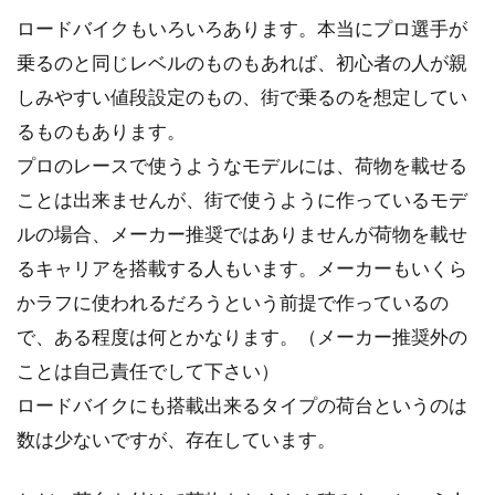
自転車の荷台使っていますか？？自転車の荷台
ロードバイクもいろいろあります。本当にプロ選手が
を有効活用してみましょう。荷台はその名の通
り荷物を積む...
乗るのと同じレベルのものもあれば、初心者の人が親
しみやすい値段設定のもの、街で乗るのを想定してい
るものもあります。
自転車のパンク修理、かかる時間の
プロのレースで使うようなモデルには、荷物を載せる
目安は？
ことは出来ませんが、街で使うように作っているモデ
ルの場合、メーカー推奨ではありませんが荷物を載せ
手軽で快適な乗り物である自転車ですが、思い
るキャリアを搭載する人もいます。メーカーもいくら
もよらない時にパンクをすることがありますよ
かラフに使われるだろうという前提で作っているの
ね。そんな経験は...
で、ある程度は何とかなります。（メーカー推奨外の
ことは自己責任でして下さい）
必見！スポーツ自転車で初心者にお
ロードバイクにも搭載出来るタイプの荷台というのは
すすめな車種の選び方！
数は少ないですが、存在しています。
スポーツ自転車のひとつであるクロスバイク