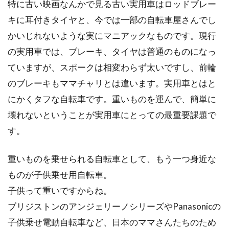
特に古い映画なんかで見る古い実用車はロッドブレー
giantの自転車は、台湾を拠点としている世界最
大の自転車メーカーで、コストパフォーマンス
キに耳付きタイヤと、今では一部の自転車屋さんでし
では一番と...
かいじれないような実にマニアックなものです。現行
の実用車では、ブレーキ、タイヤは普通のものになっ
ていますが、スポークは相変わらず太いですし、前輪
愛知県のロードバイクコースを巡ろ
のブレーキもママチャリとは違います。実用車とはと
う！
にかくタフな自転車です。重いものを運んで、簡単に
壊れないということが実用車にとっての最重要課題で
愛知県は、観光できる名所が数多くあり、賑わ
す。
っております。最近ではロードバイクに乗っ
て、観光スポットを...
重いものを乗せられる自転車として、もう一つ身近な
ものが子供乗せ用自転車。
自転車に乗ってアメリカを横断する
子供って重いですからね。
ために必要なこと
ブリジストンのアンジェリーノシリーズやPanasonicの
子供乗せ電動自転車など、日本のママさんたちのため