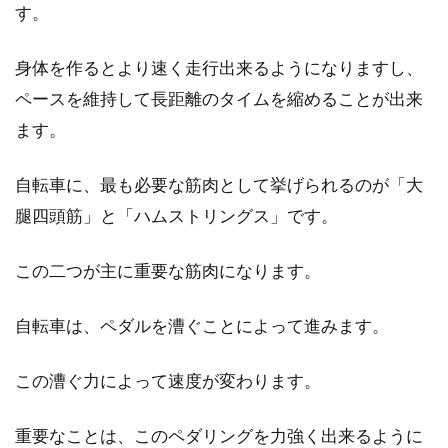
す。
日本の男性は、海外の男性と比べると細い人が
多い・・・という話を聞いたことはあります
身体を作るとより速く走行出来るようになりますし、
か？言...
ペースを維持して長距離のタイムを縮めることが出来
ます。
ロードバイク乗り必見！腰周りの筋
自転車に、最も必要な筋肉として挙げられるのが「大
肉を強化しよう！！
腿四頭筋」と「ハムストリングス」です。
ロードバイクに乗っている人で、腰が痛くなる
なんて人もいるかと思いますが、その腰痛の原
この二つが主に重要な筋肉になります。
因ってご存知です...
自転車は、ペダルを漕ぐことによって進みます。
この漕ぐ力によって速度が変わります。
ロードバイクのクロモリフレームや
ヒルクライムについて
重要なことは、このペダリングを力強く出来るように