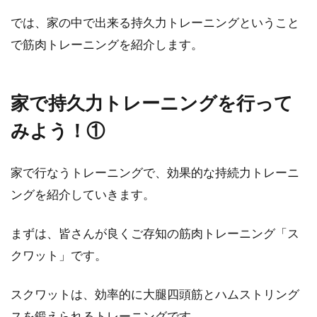
か。実はあります。しかし、覚えるのは簡単で
では、家の中で出来る持久力トレーニングということ
はあ...
で筋肉トレーニングを紹介します。
自転車の坂道のトレーニング！
家で持久力トレーニングを行って
こんにちは、じてんしゃライターふくだです。
みよう！①
自転車で坂道が速くなりたいと思う人は、少な
くないですよ...
家で行なうトレーニングで、効果的な持続力トレーニ
ングを紹介していきます。
自転車トレーニングのエアロバイク
まずは、皆さんが良くご存知の筋肉トレーニング「ス
はダイエットに効果的？
クワット」です。
自転車トレーニングのエアロバイクは最近スポ
スクワットは、効率的に大腿四頭筋とハムストリング
ーツジムなどでも良く見かけるようになりまし
スを鍛えられるトレーニングです。
た。目的は健康的...