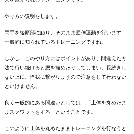
やり方の説明をします。
ヒルクライムのためのロードバイク
両手を後頭部に触り、そのまま屈伸運動を行います。
のトレーニング
一般的に知られているトレーニングですね。
こんにちは、じてんしゃライターふくだです。
しかし、このやり方にはポイントがあり、間違えた方
今回は、ロードバイクのヒルクライムレースの
ためのト...
法で行い続けると腰を痛めたりしてしまい、長続きし
ない上に、怪我に繋がりますので注意をして行わない
といけません。
ロードバイクでヒルクライム！コツ
良く一般的にある間違いとしては、「
上体を丸めたま
からバイク、コンポまで！
まスクワットをする
」ということです。
ロードバイクに乗り始めるといろんなことにチ
ャレンジしたくなりますよね。もちろん「レー
このように上体を丸めたままトレーニングを行なうと
スに参加したい...