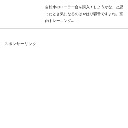
自転車のローラー台を購入！しようかな、と思
ったとき気になるのはやはり騒音ですよね。室
内トレーニング...
スポンサーリンク
自転車トレーニングに欠かせないロ
ーラー台を比較してみた
自転車トレーニングには欠かせないローラー
台。実際に走ることが一番ですが、室内でもト
レーニングをしたい...
トライアスロンで自転車速度の自己
新記録を出すトレーニング