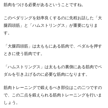
筋肉をつける必要があるということですね。
一番ユーザーが多い自転車は、ママチャリのイ
メージですよね。また、自転車が一番利用され
る機会と言え...
このペダリングを効率良くするのに先程お話した「大
腿四頭筋」と「ハムストリングス」が重要になりま
す。
トライアスロン競技でもある水泳の
練習メニューの作り方
「大腿四頭筋」は太ももにある筋肉で、ペダルを押す
ときに使う筋肉です。
トライアスロンは様々なスポーツ競技が複合し
ている競技で、一つの競技ではないので、トレ
「ハムストリングス」は太ももの裏側にある筋肉でペ
ーニングをいく...
ダルを引き上げるのに必要な筋肉になります。
筋肉トレーニングで鍛えるべき部位はこの二つですの
自転車で坂道を登るコツ？！
で、この二点を鍛えられる筋肉トレーニングを行いま
しょう。
自転車で坂道を登るコツってあるものでしょう