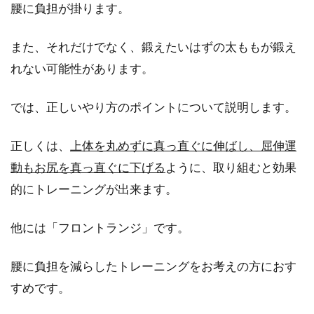
腰に負担が掛ります。
また、それだけでなく、鍛えたいはずの太ももが鍛え
峠越え！ロードバイクでヒルクライ
れない可能性があります。
ムを楽しもう！
では、正しいやり方のポイントについて説明します。
ロードバイクを利用していて、休日にサイクリ
ングロードを走るのが趣味の方は、多いのでは
正しくは、
上体を丸めずに真っ直ぐに伸ばし、屈伸運
ないでしょうか。...
動もお尻を真っ直ぐに下げる
ように、取り組むと効果
的にトレーニングが出来ます。
トライアスロン初心者必見！マラソ
他には「フロントランジ」です。
ンと水泳のトレーニング
腰に負担を減らしたトレーニングをお考えの方におす
ロードバイクに乗ってロングライドしたり、レ
すめです。
ースに参加したりすると、今度はもっとハード
なことに挑戦した...