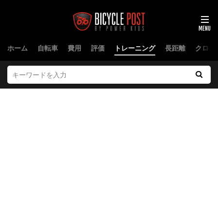
ホーム
自転車
費用
評価
トレーニング
長距離
クロス