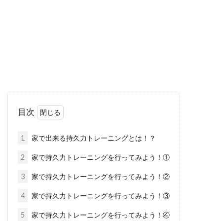
自転車好きの方で、トライアスロンに参加され
ている方や、トライアスロンに参加してみたい
と思っている方は...
マウンテンバイクでウイリーした
い！練習すれば誰でもできる
目次
ウイリーとは、フロントタイヤを浮かせて走る
テクニックのことです。マウンテンバイクに乗
1
家で出来る持久力トレーニングとは！？
り始めて...
2
家で持久力トレーニングを行ってみよう！①
3
家で持久力トレーニングを行ってみよう！②
風が強くても自転車に乗りたい！横
4
家で持久力トレーニングを行ってみよう！③
風のときはどうする？
5
家で持久力トレーニングを行ってみよう！④