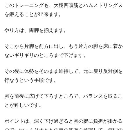
このトレーニングも、大腿四頭筋とハムストリングス
を鍛えることが出来ます。
自転車トレーニング！ローラー台は
やり方は、両脚を揃えます。
マンションでも大丈夫？
そこから片脚を前方に出し、もう片方の脚を床に着か
速く、快適に走るためのロードバイク。車体の
ないギリギリのところまで下げます。
パーツ機能は年々進化し、グレードアップモデ
ルをせっせとカス...
その後に体勢をそのまま維持して、元に戻り反対側を
行なうという手順です。
アルテグラ6800系を装着して、ヒル
脚を前後に広げて下ろすところで、バランスを取るこ
クライムに出かけよう！
とが難しいです。
ヒルクライムをしたことはありますか？ロード
ポイントは、深く下げ過ぎると脚の腱に負担が掛かる
バイクを持っている方は、ヒルクライムの経験
があるか...
ので、ゆっくり太ももの裏の筋肉を意識して、無理の