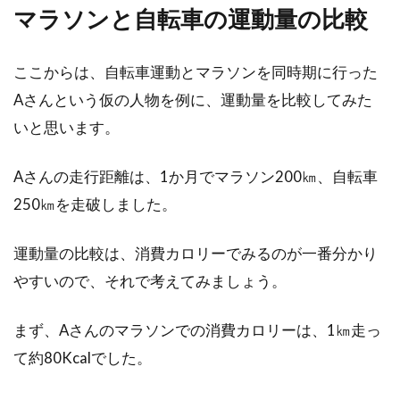
マラソンと自転車の運動量の比較
いくらお気に入りの自転車でも、メンテナンス
を怠ったり、軽い不具合を修理せずに放置した
りすると、あっと...
ここからは、自転車運動とマラソンを同時期に行った
Aさんという仮の人物を例に、運動量を比較してみた
いと思います。
スポーツ自転車のスタンド、自分で
取り付け・交換できる？
Aさんの走行距離は、1か月でマラソン200㎞、自転車
250㎞を走破しました。
スポーツ自転車にスタンド、ついていたっけ？
ついているのは後付けですのスタンドですね。
運動量の比較は、消費カロリーでみるのが一番分かり
駐輪時に悩むス...
やすいので、それで考えてみましょう。
まず、Aさんのマラソンでの消費カロリーは、1㎞走っ
27インチの自転車、サイズ的に大き
て約80Kcalでした。
い？26インチとの違いは？