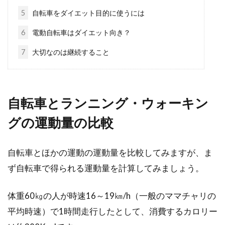
5
自転車をダイエット目的に使うには
100キロ走行と聞くと、自動車なら簡単に出来
そうですが、自転車ではとても大変そうに聞こ
6
電動自転車はダイエット向き？
えますよね。...
7
大切なのは継続すること
ロードバイクとは明らかに違う！tt
とは一体なに？
自転車とランニング・ウォーキン
グの運動量の比較
皆さんは、tt（＝タイムトライアルバイク）と
いう言葉を聞いたことがありますか？自転車の
ロ...
自転車とほかの運動の運動量を比較してみますが、ま
ず自転車で得られる運動量を計算してみましょう。
体重60㎏の人が時速16～19㎞/h（一般のママチャリの
王滝のmtbに参加したい！レースの
平均時速）で1時間走行したとして、消費するカロリー
雨対策はどうすべき？