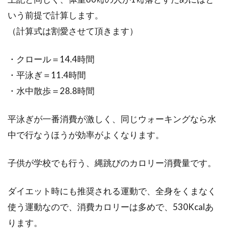
あなたが自転車を選ぶとき、何を基準にします
いう前提で計算します。
か。どの種類を選ぶかにもよりますが、例えば
（計算式は割愛させて頂きます）
ロードバイクで...
・クロール＝14.4時間
・平泳ぎ＝11.4時間
ロードバイクのブレーキが遠いと思
・水中散歩＝28.8時間
った事はありますか
平泳ぎが一番消費が激しく、同じウォーキングなら水
ロードバイクを初めて購入してから、お店の人
中で行なうほうが効率がよくなります。
に調節してもらったのは良いけど、やけにブレ
ーキが遠いと思っ...
子供が学校でも行う、縄跳びのカロリー消費量です。
ダイエット時にも推奨される運動で、全身をくまなく
自転車のブレーキの修理、調整方
使う運動なので、消費カロリーは多めで、530Kcalあ
法！誰が行うのかも考える
ります。