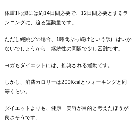
自転車を止める唯一の手段であるブレーキは、
体重1㎏減には約14日間必要で、12日間必要とするラ
いざというときに効かなかったでは済みません
し、故障して...
ンニングに、迫る運動量です。
ただし縄跳びの場合、1時間ぶっ続けという訳にはいか
札幌で自転車を楽しもう！雪道走行
ないでしょうから、継続性の問題で少し困難です。
に必要なものはある？
ヨガもダイエットには、推奨される運動です。
自転車は利用の自由度が高く、経済的で環境に
優しいので、今や日本中どこへ行ってもサイク
しかし、消費カロリーは200Kcalとウォーキングと同
リングスポットや...
等くらい。
ダイエットよりも、健康・美容が目的と考えたほうが
初心者必見！自転車のメンテナンス
良さそうです。
や修理を自分でする方法