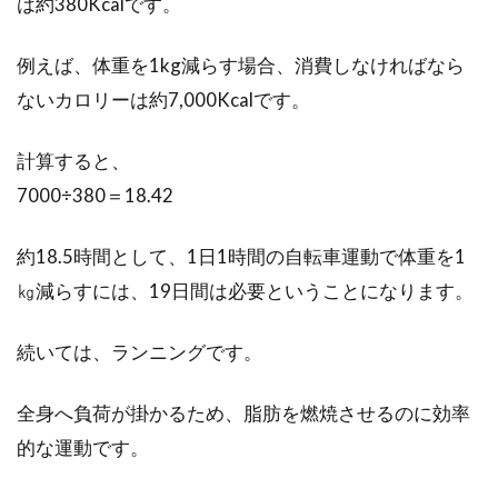
は約380Kcalです。
mtb乗りにとって有名なレースといえば、王滝
のクロスmtbですよね。王滝に参加したいけれ
例えば、体重を1kg減らす場合、消費しなければなら
ど、...
ないカロリーは約7,000Kcalです。
計算すると、
水泳の練習メニューの組み方って？
7000÷380＝18.42
大学選手の場合は？
約18.5時間として、1日1時間の自転車運動で体重を1
ここでは、プールでの水泳練習というシチュエ
㎏減らすには、19日間は必要ということになります。
ーションに限定して、スイムトレーニングする
にあたってのヒン...
続いては、ランニングです。
全身へ負荷が掛かるため、脂肪を燃焼させるのに効率
悩める女子必見！！身長が低い場合
的な運動です。
の自転車の選び方って？？