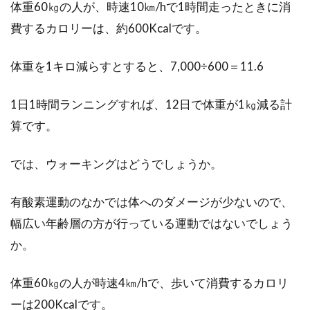
体重60㎏の人が、時速10㎞/hで1時間走ったときに消
おしゃれな自転車に乗ってみたいけど、そもそ
費するカロリーは、約600Kcalです。
もどんな種類があるのかわからないし、どうや
って選んだらいい...
体重を1キロ減らすとすると、7,000÷600＝11.6
1日1時間ランニングすれば、12日で体重が1㎏減る計
ママチャリの時速14キロ！自転車っ
算です。
てそんなにスピード出る？
では、ウォーキングはどうでしょうか。
普段自転車で走っていて、時速が気になること
はありますか？サイクルコンピューターでも取
有酸素運動のなかでは体へのダメージが少ないので、
り付けて...
幅広い年齢層の方が行っている運動ではないでしょう
か。
自転車のタイヤ交換などはホームセ
体重60㎏の人が時速4㎞/hで、歩いて消費するカロリ
ンターですると本当に安い・安心？
ーは200Kcalです。