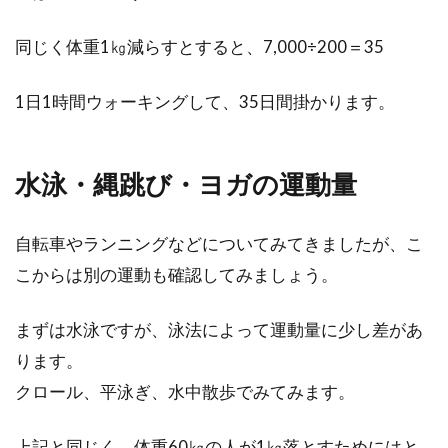
最近のホームセンターでは自転車のタイヤ交換
同じく体重1㎏減らすとすると、7,000÷200＝35
もできるらしいです。料金も一律でわかりやす
い。自分でも出来...
1日1時間ウォーキングして、35日間掛かります。
ヒルクライムの自転車走行のコツや
水泳・縄跳び・ヨガの運動量
コース別攻略法とは
自転車やランニングなどについてみてきましたが、こ
ヒルクライムは、山道や坂道を自転車で駆け上
っていくことです。スポーツ自転車初心者に
こからは別の運動も確認してみましょう。
は、難しそ...
まずは水泳ですが、泳法によって運動量に少し差があ
ります。
自転車を選ぶ時の条件は「軽いこ
クロール、平泳ぎ、水中散歩でみてみます。
と」「安いこと」が重要？
上記と同じく、体重60㎏の人が1㎏落とすためにはと