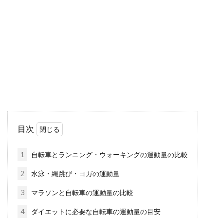
自転車のチェーンが緩んでしまったり、外れて
しまった経験はありませんか？自転車屋さんに
修理をお願いする...
大切な自転車が強風で転倒するのを
防止したい！対策をご紹介
ママチャリなどの一般的な自転車にはスタンド
目次
が付いていますが、強風などにさらされるとど
うしても...
1
自転車とランニング・ウォーキングの運動量の比較
2
水泳・縄跳び・ヨガの運動量
自転車で100キロものロングライド
3
マラソンと自転車の運動量の比較
をしたいという人へ
4
ダイエットに必要な自転車の運動量の目安