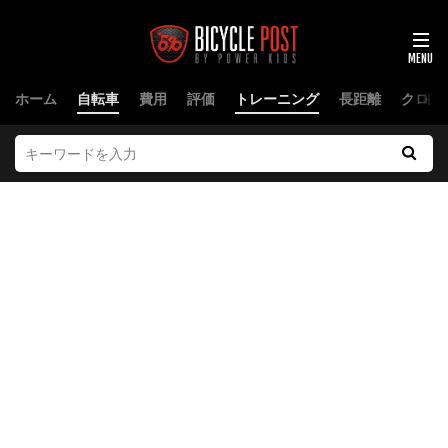
ホーム
自転車
費用
評価
トレーニング
長距離
クロス