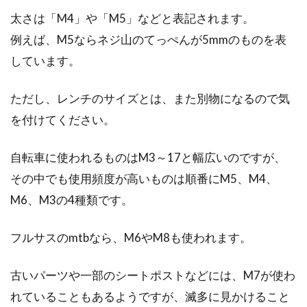
タイプの自転車に乗る女性が増えてきました。
太さは「M4」や「M5」などと表記されます。
それに伴い、...
例えば、M5ならネジ山のてっぺんが5mmのものを表
しています。
ママチャリのステムを交換したい！
ただし、レンチのサイズとは、また別物になるので気
詳しい交換方法は？
を付けてください。
ママチャリに乗っていて、なんだか乗りずら
自転車に使われるものはM3～17と幅広いのですが、
い、もう少しハンドルの位置を高くしたい、低
その中でも使用頻度が高いものは順番にM5、M4、
くしたい、そんなこ...
M6、M3の4種類です。
フルサスのmtbなら、M6やM8も使われます。
運動不足を解消したい人へ！ジムへ
行くより自転車のススメ
古いパーツや一部のシートポストなどには、M7が使わ
れていることもあるようですが、滅多に見かけること
「運動不足だなぁ」と感じるあなた、解消のた