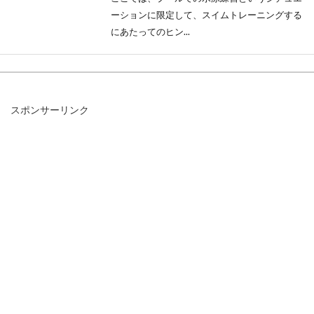
ーションに限定して、スイムトレーニングする
にあたってのヒン...
自転車のペダルが回らない！そんな
スポンサーリンク
ときに役立つ様々な対処法
自転車は部品がたくさんあるので、故障の原因
となるものもたくさんあります。どの部分も、
故障してしま...
腹筋って毎日やるのが効果的？？10
回でも効果が出る！？
「筋トレ」ってしんどいイメージがありますよ