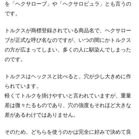
を「ヘクサローブ」や「ヘクサロビュラ」とも言うの
です。
bmx初心者でもできるフラットラン
トルクスが商標登録されている商品名で、ヘクサロー
ドのコツやポイント
ブが正式な呼び名なのですが、いつの間にかトルクス
の方が広まってしまい、多くの人に馴染んでしまった
bmxという自転車をご存じですか？ママチャリ
のです。
やロードバイクと比べると、少し馴染みの薄い
自転車かも...
トルクスはヘックスと比べると、穴が少し大きめに作
られています。
軽くてトルクを掛けやすいと言われていますが、重量
ロードバイクのホイールの700cはど
差は微々たるものであり、穴の強度もそれほど大きな
のくらいの大きさ？
差があるわけではありません。
ロードバイクのホイールサイズは、700cにほぼ
決まっています。しかし、ママチャリなどに乗
そのため、どちらを使うのかは完全に好みで決めて良
り慣...