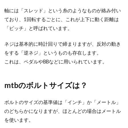
ど一体なんだろう？そう思っている方は多いの
軸には「スレッド」という糸のようなものが絡み付い
では...
ており、1回転するごとに、これが上下に動く距離は
「ピッチ」と呼ばれています。
人気のビアンキの自転車！女性でも
ネジは基本的に時計回りで締まりますが、反対の動き
オススメのものはある？
をする「逆ネジ」というものも存在します。
漫画やアニメの影響で、女性でもロードバイク
これは、ペダルやBBなどに用いられています。
やクロスバイクなどの自転車に乗っている方も
増えてきました。...
mtbのボルトサイズは？
おしゃれに乗りたい！自転車女子の
ボルトのサイズの基準値は「インチ」か「メートル」
服装コーデ術！
のどちらかになりますが、ほとんどの場合はメートル
を使います。
ここ何年かで、ただの自転車でなく、スポーツ