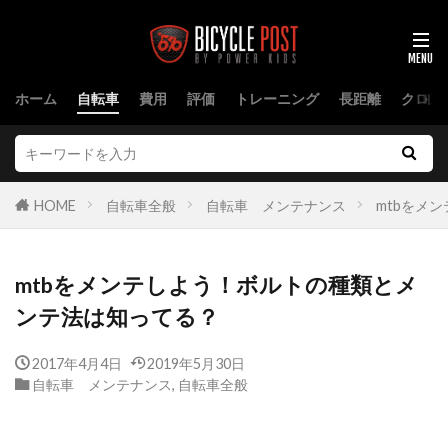
ホーム
自転車
費用
評価
トレーニング
長距離
クロス
HOME
自転車全般
自転車 メンテナンス
mtbをメ
mtbをメンテしよう！ボルトの種類とメ
ンテ法は知ってる？
2017年4月4日
2019年5月30日
自転車 メンテナンス
,
自転車全般