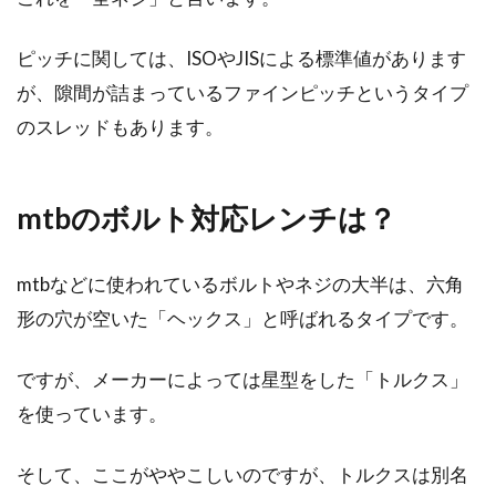
ね。実際に制覇...
ピッチに関しては、ISOやJISによる標準値があります
が、隙間が詰まっているファインピッチというタイプ
アイスバーン対策に！チェーンとス
のスレッドもあります。
タッドレスタイヤの効果
皆さんは、雪の多い地域にお住まいでしょう
mtbのボルト対応レンチは？
か？冬でも、夏と変わらず自転車で通勤・通学
したい方もいら...
mtbなどに使われているボルトやネジの大半は、六角
形の穴が空いた「ヘックス」と呼ばれるタイプです。
ロードバイクの狙い目！ジャイアン
ですが、メーカーによっては星型をした「トルクス」
トの型落ちを購入しよう！
を使っています。
ロードバイクは、気軽に買うことが難しい価格
のため、なかなか購入まで踏み出せない方も多
そして、ここがややこしいのですが、トルクスは別名
いのではないでし...