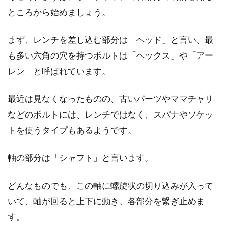
は劣化します。劣化したまま乗り続けるのは故
ところから始めましょう。
障や思わぬ事...
まず、レンチを差し込む部分は「ヘッド」と言い、最
も多い六角の穴を持つボルトは「ヘックス」や「アー
ジャイアントのクロスバイクの型落
レン」と呼ばれています。
ちって？
最近は見なくなったものの、古いパーツやママチャリ
こんにちは、じてんしゃライターふくだです。
などのボルトには、レンチではなく、スパナやソケッ
今回は、ジャイアントのクロスバイクの型落ち
トを使うタイプもあるようです。
のお話を...
軸の部分は「シャフト」と言います。
シマノ soraってどんなの？シフトチ
どんなものでも、この軸に螺旋状の切り込みが入って
ェンジのコツは？
いて、軸が回ると上下に動き、各部分を繋ぎ止めま
す。
シマノsoraって、名前は聞いたことがあるけれ