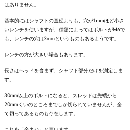
め「そうだジムに行こう！」と思い立ちながら
はありません。
も行くことすらな...
基本的にはシャフトの直径よりも、穴が1mmほど小さ
いレンチを使いますが、種類によってはボルトがM6で
自転車のサドル交換にトライ！
も、レンチの穴は3mmというものもあるようです。
自転車のサドルは、体重を支える重要な部分で
レンチの方が大きい場合もあります。
あり、長時間自転車に乗る場合には、お尻が痛
くなる、なんてこ...
長さはヘッドを含まず、シャフト部分だけを測定しま
す。
日本一周を自転車で制覇！長距離に
30mm以上のボルトになると、スレッドは先端から
必要な装備
20mmくいのところまでしか切られていませんが、全
て切ってあるものも存在します。
自転車で日本一周をする人が最近では多くなっ
てきました。日本一周の響きはとても良いです
これを「全ネジ」と言います。