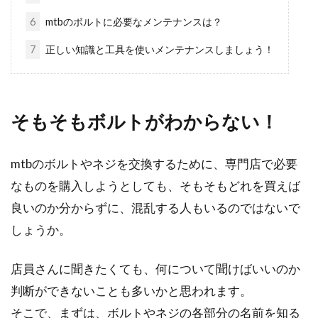
たくさんあって何を選べいいか分からない。そ
6
mtbのボルトに必要なメンテナンスは？
んなお悩みを...
7
正しい知識と工具を使いメンテナンスしましょう！
自転車の速度ってどのくらい？速度
違反はあるの？
そもそもボルトがわからない！
みなさんはどんなタイプの自転車に乗っている
mtbのボルトやネジを交換するために、専門店で必要
のでしょうか。ロードバイクなどでレースに出
なものを購入しようとしても、そもそもどれを買えば
る際は速度を気...
良いのか分からずに、混乱する人もいるのではないで
しょうか。
自転車のタイヤやホイールの交換方
店員さんに聞きたくても、何について聞けばいいのか
法が知りたい！
判断ができないことも多いかと思われます。
そこで、まずは、ボルトやネジの各部分の名前を知る
自転車に長年乗っていると、タイヤやホイール