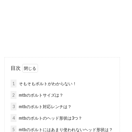
ね？筋トレがしんどいイメージになったのは、
1セット30...
自転車の20インチタイヤの注意点と
寿命をご紹介！！
一般的な自転車と違い、直径20インチ以下のタ
目次
イヤを履いている自転車のタイヤ寿命は、驚く
ほど短いです。...
1
そもそもボルトがわからない！
2
mtbのボルトサイズは？
自転車でツーリングに出掛けるとき
3
mtbのボルト対応レンチは？
におすすめな車種はなに？
4
mtbのボルトのヘッド形状は3つ？
5
mtbのボルトにはあまり使われないヘッド形状は？
自転車でツーリングに出掛けたい！でも車種が