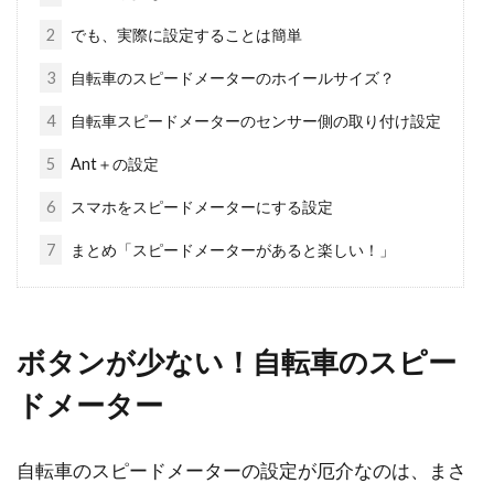
2
でも、実際に設定することは簡単
giantのロードバイクでエントリーモ
3
自転車のスピードメーターのホイールサイズ？
デルのおすすめは？
4
自転車スピードメーターのセンサー側の取り付け設定
5
Ant＋の設定
世界一の販売台数を誇るのが、台湾の自転車メ
ーカー「giant（ジャイアント）」です。日本...
6
スマホをスピードメーターにする設定
7
まとめ「スピードメーターがあると楽しい！」
ロードバイクのホイール、メンテナ
ンスのあれこれ
ボタンが少ない！自転車のスピー
お気に入りのロードバイク、各パーツを長持ち
ドメーター
させるのはメンテナンスにかかっています。定
期的に自分でチェ...
自転車のスピードメーターの設定が厄介なのは、まさ