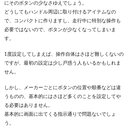
にそのボタンの少なさゆえでしょう。
どうしてもハンドル周辺に取り付けるアイテムなの
ビアンキのミニベロはドロップハン
で、コンパクトに作りますし、走行中に特別な操作も
ドルとフラットハンドルがある
必要ではないので、ボタンが少なくなってしまいま
自転車メーカーのビアンキのミニベロは、モデ
す。
ルによっては最初からドロップハンドルが装着
されているものが...
1度設定してしまえば、操作自体はさほど難しくないの
ですが、最初の設定は少し戸惑う人もいるかもしれま
せん。
ロードバイク初心者の女性に「クロ
モリ」のおすすめモデル！
しかし、メーカーごとにボタンの位置や順番などは違
うものの、基本的にはさほど多くのことを設定してや
最近は女性にもロードバイクが人気で、男性の
る必要はありません。
ようにがっちり専門知識を持って購入に至る層
だけでなく、見た...
基本的に画面に出てくる指示通りで問題ないでしょ
う。