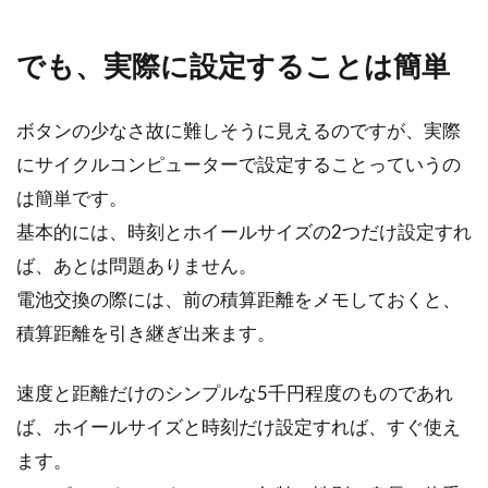
ロードバイクのタイヤをチューブレ
でも、実際に設定することは簡単
ス化！その影響は！？
ボタンの少なさ故に難しそうに見えるのですが、実際
ロードバイクなど、自転車人口が年々増加して
います。しかし、その自転車が走るための道路
にサイクルコンピューターで設定することっていうの
整備は、追い...
は簡単です。
基本的には、時刻とホイールサイズの2つだけ設定すれ
ば、あとは問題ありません。
ブルックスのサドルについて！メン
電池交換の際には、前の積算距離をメモしておくと、
テや調整方法も教えます
積算距離を引き継ぎ出来ます。
「ブルックス」をご存知ですか？イギリスの自
速度と距離だけのシンプルな5千円程度のものであれ
転車サドルメーカーです。サドルメーカーとい
ば、ホイールサイズと時刻だけ設定すれば、すぐ使え
って...
ます。