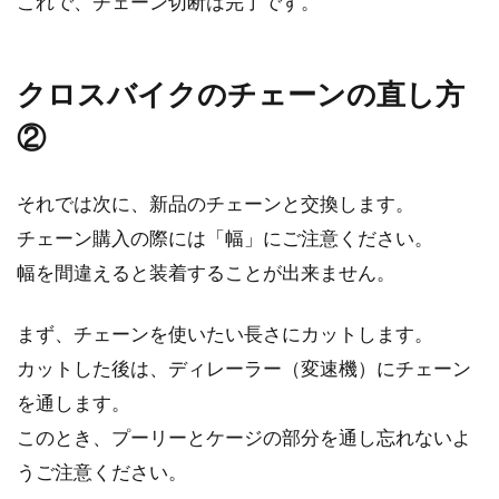
これで、チェーン切断は完了です。
た。...
クロスバイクのチェーンの直し方
火災保険で自転車の盗難対策が出来
②
る！保険内容の確認を！
それでは次に、新品のチェーンと交換します。
新しく買った良い自転車を盗まれるのは嫌です
ね。保険も使えないし、大事にしなきゃ！とお
チェーン購入の際には「幅」にご注意ください。
思いの方へ。...
幅を間違えると装着することが出来ません。
まず、チェーンを使いたい長さにカットします。
シマノのクランクを取り付けよう！
カットした後は、ディレーラー（変速機）にチェーン
取り付け方法と選び方は？
を通します。
このとき、プーリーとケージの部分を通し忘れないよ
ロードバイクに乗っていて、そろそろクランク
うご注意ください。
の交換をしたいな、という方もいるのではない