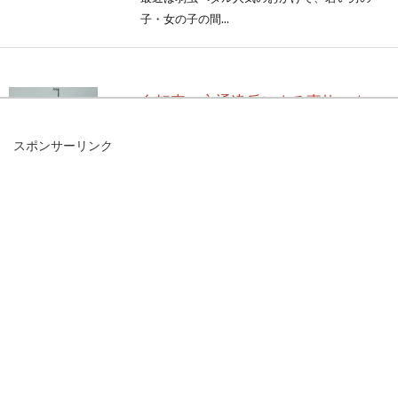
子・女の子の間...
自転車の交通違反による事故、ネッ
ト動画に見る危険な実態
スポンサーリンク
2015年6月、道路交通法の改正により強化され
た自転車の危険運転への取り締まり。警察庁の
まとめで...
ビアンキのクロスバイクの重量はど
のくらい？軽いの？
スポーツ自転車は、一般的なママチャリと比べ
ると重量はかなり軽く作られています。入門編