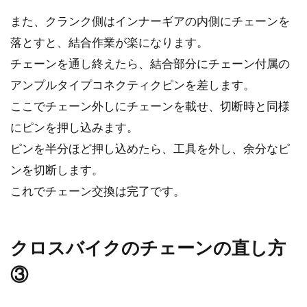
でしょうか？...
また、クランク側はインナーギアの内側にチェーンを
落とすと、結合作業が楽になります。
チェーンを通し終えたら、結合部分にチェーン付属の
自転車のスプロケットを交換・洗浄
アンプルタイプコネクティクピンを差します。
してメンテナンスしよう
ここでチェーン外しにチェーンを載せ、切断時と同様
スプロケットはチェーン、チェーンリングと並
にピンを押し込みます。
んで、ロードバイクの可動部分の要となる部分
ピンを半分ほど押し込めたら、工具を外し、余分なピ
です。...
ンを切断します。
これでチェーン交換は完了です。
名古屋をロードバイクで旅するとき
ブログの内容にしたいもの
クロスバイクのチェーンの直し方
③
名古屋は国内有数の大都市ですが、それと同時
に史跡や歴史的建造物も数多くあることが知ら