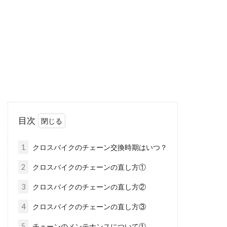
的な...
自転車の後ろに荷物を乗せる良い方
法はある？
自転車に荷物を乗せるとなると、一般的には前
カゴのイメージですよね。しかし、カゴのつい
目次
ていない...
1
クロスバイクのチェーン交換時期はいつ？
2
クロスバイクのチェーンの直し方①
同じ24インチでも自転車は大小
様々、…これって何のサイズ？
3
クロスバイクのチェーンの直し方②
4
クロスバイクのチェーンの直し方③
「24インチって子供用でしょう。もっと大きな
大人用のサイズはないの？」「いえ、これは大
5
チェーンのメンテナンスについて①