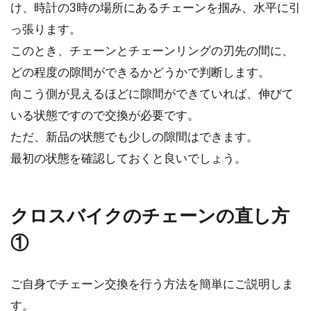
け、時計の3時の場所にあるチェーンを掴み、水平に引
りには、もう絶対...
っ張ります。
このとき、チェーンとチェーンリングの刃先の間に、
どの程度の隙間ができるかどうかで判断します。
ドロップハンドルのスポーツ自転車
向こう側が見えるほどに隙間ができていれば、伸びて
で街乗りしよう！
いる状態ですので交換が必要です。
自転車を買うときに、ほとんどの人は街乗りに
ただ、新品の状態でも少しの隙間はできます。
も使いたいと思いますよね。そんなときにロー
最初の状態を確認しておくと良いでしょう。
ドバ...
クロスバイクのチェーンの直し方
ロードバイクのホイールにチューブ
①
ラータイヤ対応はある？
ご自身でチェーン交換を行う方法を簡単にご説明しま
現在は、「チューブラー」と聞いてもピンとこ
ない人の方が多いでしょう。チューブラーはロ
す。