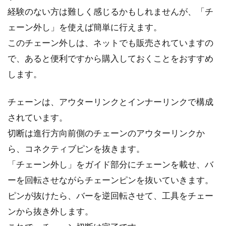
ードバイ...
経験のない方は難しく感じるかもしれませんが、「チ
ェーン外し」を使えば簡単に行えます。
このチェーン外しは、ネットでも販売されていますの
自転車でのイヤホン使用のルールを
で、あると便利ですから購入しておくことをおすすめ
確認！片耳もダメなのか？
します。
2015年に道路交通法の改定があり、悪質な行為
チェーンは、アウターリンクとインナーリンクで構成
を繰り返すサイクリストに講習が義務付けられ
されています。
るな...
切断は進行方向前側のチェーンのアウターリンクか
ら、コネクティブピンを抜きます。
「チェーン外し」をガイド部分にチェーンを載せ、バ
クロスバイクのホイールの交換につ
ーを回転させながらチェーンピンを抜いていきます。
いて
ピンが抜けたら、バーを逆回転させて、工具をチェー
こんにちは、じてんしゃライターふくだです。
ンから抜き外します。
ある日のことです。にょんべた君が言いまし