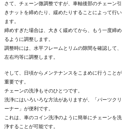
れています。ま...
さて、チェーン微調整ですが、車軸後部のチェーン引
きナットを締めたり、緩めたりすることによって行い
ます。
自転車の長距離移動で必須な荷物
締めすぎた場合は、大きく緩めてから、もう一度締め
るように調整します。
自転車での長距離移動（ロングライド）…。風
調整時には、水平フレームとリムの隙間を確認して、
を受けて遠くまで走るのは、とても気持ちのい
左右均等に調整します。
いものですよね...
そして、日頃からメンテナンスをこまめに行うことが
重要です。
自転車を漕いだときの時速（女性を
チェーンの洗浄もそのひとつです。
含む）は何kmになるのか
洗浄にはいろいろな方法がありますが、「パーツクリ
徒歩や走ったりするより速く移動できる自転車
ーナー」が便利です。
ですが、その時速はどれくらい出るのでしょう
これは、車のコイン洗浄のように簡単にチェーンを洗
か。競輪選...
浄することが可能です。