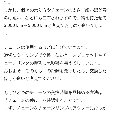
す。
く性能を発揮出来...
しかし、個々の乗り方やチェーンの太さ（細いほど寿
命は短い）などにも左右されますので、幅を持たせて
3,000ｋｍ～5,000ｋｍと考えておくのが良いでしょ
自転車ダイエットをしよう！ブログ
う。
でモチベーションアップ！
チェーンは使用するほどに伸びていきます。
痩せたいと思ったら、ダイエットするしかない
ですよね。そこで、ダイエット専用の器具を購
適切なタイミングで交換しないと、スプロケットやチ
入して、意気...
ェーンリンクの摩耗に悪影響を与えてしまいます。
おおよそ、このくらいの距離を走行したら、交換した
ほうが良いと考えてください。
自転車の盗難に遭ってしまった！犯
人は逮捕される？
もうひとつのチェーンの交換時期を見極める方法は、
「チェーンの伸び」を確認することです。
随分昔になりますが、私の学生時代は駅前に自
まず、チェーンをチェーンリングのアウターにひっか
転車を安易に止めれば（鍵をかけないなど）帰