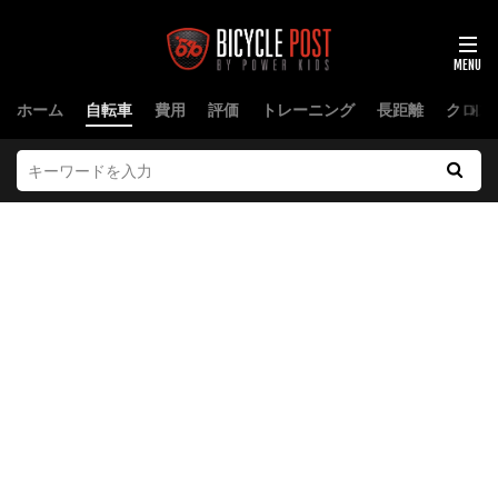
ホーム
自転車
費用
評価
トレーニング
長距離
クロス