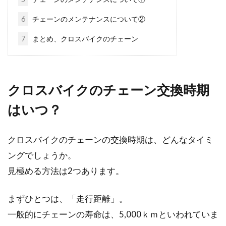
人用ですよ...
6
チェーンのメンテナンスについて②
7
まとめ、クロスバイクのチェーン
スプロケットの交換ってどうやる
の？料金はどれくらい？
クロスバイクのチェーン交換時期
自転車のスプロケットの交換方法、ご存じです
はいつ？
か？自分でできる交換方法を知っていると、掃
除の時や、複...
クロスバイクのチェーンの交換時期は、どんなタイミ
ングでしょうか。
ロードバイク選び！サイズは小さい
見極める方法は2つあります。
のと大きいのはどちらが良いの？
まずひとつは、「走行距離」。
ロードバイクを乗っている方は、自分の適性サ
一般的にチェーンの寿命は、5,000ｋｍといわれていま
イズを上手く選んで、しっかり自分の乗りやす