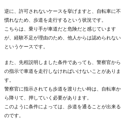
自転車を購入するときに必要なも
逆に、許可されないケースを挙げますと、自転車に不
の・あった方がいいもの
慣れなため、歩道を走行するという状況です。
こちらは、乗り手が車道だと危険だと感じています
自転車屋さんに入ると、自転車本体だけでなく
が、経験不足が理由のため、他人からは認められない
その自転車関係の装備品の取り扱いの量におど
というケースです。
ろくことがあっ...
また、先程説明しました条件であっても、警察官から
の指示で車道を走行しなければいけないことがありま
体重を1キロ減らしたいなら、自転
す。
車でカロリー消費すべし
警察官に指示されても歩道を渡りたい時は、自転車か
痩せたい・ダイエットしたいと思っている方
ら降りて、押していく必要があります。
は、男女関係なくいらっしゃると思います。ダ
このように条件によっては、歩道を通ることが出来る
イエットの...
のです。