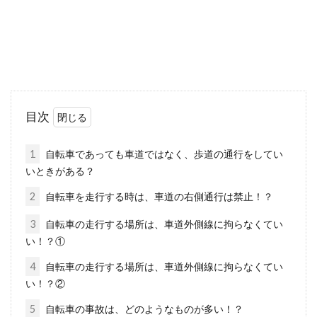
LOOKの自転車のスペックと重量を
まとめてみた。
LOOKはフランスの自転車ブランドです。スキ
目次
ー用品メーカーとして設立され、カーボンフレ
ームを用いた...
1
自転車であっても車道ではなく、歩道の通行をしてい
いときがある？
2
自転車を走行する時は、車道の右側通行は禁止！？
えっ、クロスバイクのチェーンって
3
自転車の走行する場所は、車道外側線に拘らなくてい
伸びるの？
い！？①
クロスバイクに限らず、ロードバイクやMTBな
4
自転車の走行する場所は、車道外側線に拘らなくてい
どのスポーツバイクではチェーンが伸びるとい
い！？②
うのは当たり...
5
自転車の事故は、どのようなものが多い！？