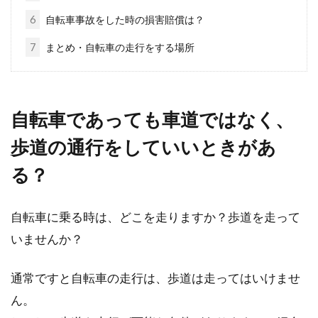
6
自転車事故をした時の損害賠償は？
ロードバイクのタイヤの交換時期を
7
まとめ・自転車の走行をする場所
考える【目安を信じるな】
ロードバイクに限ったことではありませんが、
自転車であっても車道ではなく、
車輪で走る乗りもので、消耗が激しいのは、何
と言ってもタ...
歩道の通行をしていいときがあ
る？
mtbでdhしてみたい！！体験、スク
自転車に乗る時は、どこを走りますか？歩道を走って
ールはどこでやるの！？
いませんか？
mtbの魅力は何といっても、その名の通り「山
通常ですと自転車の走行は、歩道は走ってはいけませ
を自転車で走れること」にあります。一概に山
ん。
やオフ...