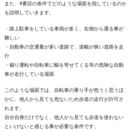
また、4番目の条件でどのような場面を指しているのか
大切な自転車、保管はどうしてる？
を説明していきます。
自宅の中に入れてますか？
・路上駐車をしている車両が多く、右側から通る事が
お気に入りの自転車を買って、お金をかけてカ
難しい
スタマイズして。もちろん盗難にあわないよう
・自動車の交通量が多い道路で、道幅が狭い道路を走
に保管も気にし...
行
・煽り運転や自転車に幅を寄せてくる等の危険な自動
車が走行している場面
メリダのシクロクロス、2017年版っ
てどうなの？
このような場面では、自転車の乗り手が危うく思うほ
かに、他人から見ても危ないため歩道の走行が許可さ
メリダの代表的な自転車製品とも言えるシクロ
クロス。2017年版は一体どんなスペックや魅力
れます。
良さや...
自分自身だけでなく、他人から見ても歩道を使わない
といけないと感じる事が必要な条件です。