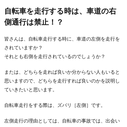
自転車で日帰り旅行に出発しよう！
自転車を走行する時は、車道の右
必要な持ち物は？
側通行は禁止！？
皆さんが日帰り旅行をするとしたら、移動手段
皆さんは、自転車走行する時に、車道の左側を走行を
は何ですか？車ですか？それとも、電車でしょ
うか。...
されていますか？
それとも右側を走行されているのでしょうか？
クロスバイクのタイヤにできたヒ
または、どちらを走れば良いか分からない人もいると
ビ、その危険度の見分け方
思いますので、どちらを走行すれば良いのかを説明し
ていきたいと思います。
最近はタウンライドで利用している姿をよく見
かけるようになったクロスバイク。店先や駅前
自転車走行をする際は、ズバリ［左側］です。
の駐輪場など...
左側走行の理由としては、自転車の事故では、出会い