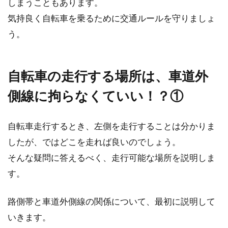
しまうこともあります。
ツールドフランスで活躍するバイク
気持良く自転車を乗るために交通ルールを守りましょ
のメーカーは？
う。
ロードバイクに乗っていなくても、それほど自
転車に興味がなくてもこの単語は知っている
自転車の走行する場所は、車道外
「ツールドフラン...
側線に拘らなくていい！？①
自転車走行するとき、左側を走行することは分かりま
今度のタイヤはコンチネンタルグラ
したが、ではどこを走れば良いのでしょう。
ンプリにしよう！
そんな疑問に答えるべく、走行可能な場所を説明しま
コンチネンタルグランプリ…カッコいい名前で
す。
すね！いかにも速そうです。しかもアタック＆
フォ...
路側帯と車道外側線の関係について、最初に説明して
いきます。