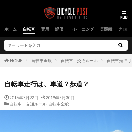
ホーム
自転車
費用
評価
トレーニング
長距離
クロス
HOME
自転車全般
自転車 交通ルール
自転車走行は
自転車走行は、車道？歩道？
2016年7月22日
2019年5月30日
自転車 交通ルール
,
自転車全般