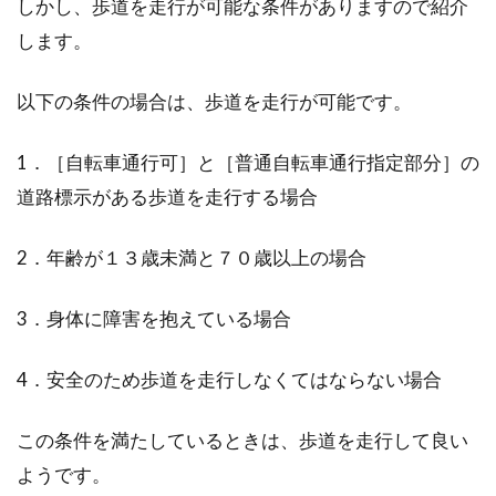
しかし、歩道を走行が可能な条件がありますので紹介
します。
bmx初心者が完成車購入の際に気を
以下の条件の場合は、歩道を走行が可能です。
つけるポイントは？
1．［自転車通行可］と［普通自転車通行指定部分］の
bmxは、ロードバイクやMTBなど、「走る」こ
とに特化したものとは少し違う自転車です。現
道路標示がある歩道を走行する場合
在、...
2．年齢が１３歳未満と７０歳以上の場合
3．身体に障害を抱えている場合
自転車サドルを盗難防止しよう！
4．安全のため歩道を走行しなくてはならない場合
昔から自転車の盗難による犯行は続いておりま
す。更に最近では自転車自体でなくサドルなど
のパーツだけを盗...
この条件を満たしているときは、歩道を走行して良い
ようです。