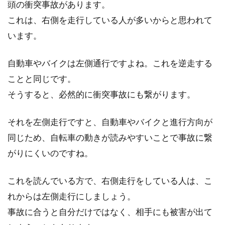
頭の衝突事故があります。
ロードバイク本体やパーツを通販で
これは、右側を走行している人が多いからと思われて
購入するときの注意点
います。
こんにちは、じてんしゃライターふくだです。
自動車やバイクは左側通行ですよね。これを逆走する
ロードバイクを通販で買うのってどうなの？と
ことと同じです。
いう...
そうすると、必然的に衝突事故にも繋がります。
それを左側走行ですと、自動車やバイクと進行方向が
トライアルっていう自転車競技の練
同じため、自転車の動きが読みやすいことで事故に繋
習法を教えて！
がりにくいのですね。
トライアルというものをご存知ですか？障害物
を自転車に乗ったまま越えていく自転車競技で
これを読んでいる方で、右側走行をしている人は、こ
す。...
れからは左側走行にしましょう。
事故に合うと自分だけではなく、相手にも被害が出て