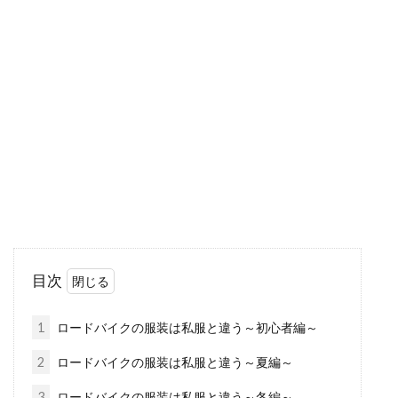
う！
愛知県は、観光できる名所が数多くあり、賑わ
っております。最近ではロードバイクに乗っ
て、観光スポットを...
アメリカで自転車を使用する際の、
鍵などの注意点とは
日本だけでなく、外国に行った場合でも、自転
目次
車に乗りたいと思っている方はいると思いま
す。アメリカの...
1
ロードバイクの服装は私服と違う～初心者編～
2
ロードバイクの服装は私服と違う～夏編～
クロスバイクとロードバイク、速さ
3
ロードバイクの服装は私服と違う～冬編～