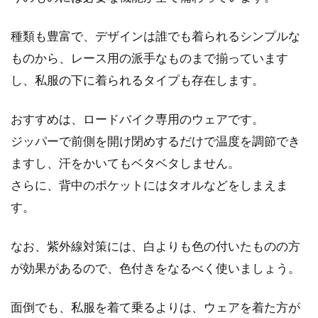
ビンディングペダルの比較
種類も豊富で、デザインは誰でも着られるシンプルな
ビンディングペダルデビューをしてみよう、ま
ものから、レース用の派手なものまで揃っています
たは買い替えだけど次はどこにしようかな、と
し、私服の下に着られるタイプも存在します。
考えていらっし...
おすすめは、ロードバイク専用のウェアです。
ジッパーで前側を開け閉めするだけで温度を調節でき
都内での自転車運転が怖い方向けの
ますし、汗をかいてもベタベタしません。
サイクリングコース！
さらに、背中のポケットにはタオルなどをしまえま
す。
都内は車も人も多く、自転車運転するのが怖い
という方は多いのではないでしょうか。そうい
った方で...
なお、紫外線対策には、白よりも色の付いたものの方
が効果があるので、色付きをなるべく使いましょう。
自転車に乗る子供にヘルメットが必
面倒でも、私服を着て乗るよりは、ウェアを着た方が