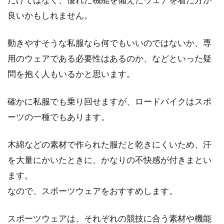
ットが違うのはなぜ？
良いかもしれません。
自転車の中でも特にスピードの出るロードバイ
動きやすそうな私服なら何でもいいのではないか、専
クと、オートバイの中で一番遅い50ccのバイク
用のウェアである必要性はあるのか、などといった疑
では、出せ...
問を抱く人もいるかと思います。
確かに私服でも乗り回せますが、ロードバイクはスポ
自転車で信号を左折するとき怖い思
ーツの一種でもあります。
いしたことありませんか？
木綿などの素材で作られた服だと乾きにくいため、汗
皆さんは自転車で信号を左折をするときに自動
を大量にかいたときに、かなりの不快感が付きまとい
車に追突されそうになったことありませんか？
自転車は車道...
ます。
なので、スポーツウェアをおすすめします。
スポーツウェアは、それぞれの競技に合う素材や機能
ロードバイクのホイールは10速から