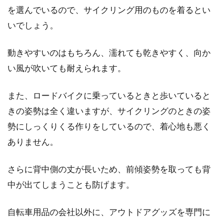
を選んでいるので、サイクリング用のものを着るとい
11速用に換えられる？
いでしょう。
11速化に興味はあるけれど、そのホイールは今
持っている自転車に取り付けられるのか、よく
動きやすいのはもちろん、濡れても乾きやすく、向か
わからない...
い風が吹いても耐えられます。
また、ロードバイクに乗っているときと歩いていると
ロードバイクのクランク。FSAって
きの姿勢は全く違いますが、サイクリングのときの姿
駄目なの？
勢にしっくりくる作りをしているので、着心地も悪く
ありません。
こんにちは、じてんしゃライターふくだです。
ロードバイクでFSAのクランクが嫌だっていう
さらに背中側の丈が長いため、前傾姿勢を取っても背
人が、たま...
中が出てしまうことも防げます。
自転車用品の会社以外に、アウトドアグッズを専門に
自転車、特にロードバイクで有名な