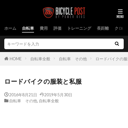
ホーム
自転車
費用
評価
トレーニング
長距離
クロス
HOME
自転車全般
自転車 その他
ロードバイクの服
ロードバイクの服装と私服
2016年8月21日
2019年5月30日
自転車 その他
,
自転車全般