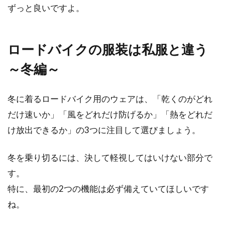
要な理由！おすすめも紹介
ずっと良いですよ。
自転車での交通事故で不幸にも命を落としたケ
ロードバイクの服装は私服と違う
ースの約6割が頭部の損傷であり、その内の6割
がヘル...
～冬編～
冬に着るロードバイク用のウェアは、「乾くのがどれ
自転車のペダル部分のがたつき、原
だけ速いか」「風をどれだけ防げるか」「熱をどれだ
因は何？
け放出できるか」の3つに注目して選びましょう。
自転車に乗っていてペダルのがたつきを感じ
冬を乗り切るには、決して軽視してはいけない部分で
る、そんな時はありませんか。自転車のハンド
ル・サドル・ペダル...
す。
特に、最初の2つの機能は必ず備えていてほしいです
ね。
26インチって標準？自転車のサイズ