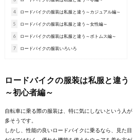
の違いは実際どんなもの？
4
ロードバイクの服装は私服と違う～カジュアル編～
5
ロードバイクの服装は私服と違う～女性編～
ひと括りにスポーツバイクといっても、種類は
いろいろあります。主なものの中にロードバイ
6
ロードバイクの服装は私服と違う～ボトムス編～
クとクロスバ...
7
ロードバイクの服装いろいろ
小学一年生の自転車はサイズ選びと
安全性が重要！！
ロードバイクの服装は私服と違う
～初心者編～
子供の自転車を選ぶとき、もっとも注意したい
のはサイズ選びです。子供用自転車には、主に
12～24インチ...
自転車に乗る際の服装は、特に気にしないという人が
多そうです。
しかし、性能の良いロードバイクに乗るなら、見た目
自転車とバイクの50ccで被るヘルメ
だけではなく、優れた機能を備えたウェアを着た方が