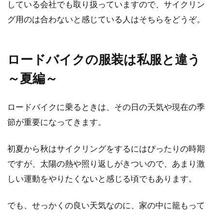
している会社でも取り扱っていますので、サイクリン
メーカー
グ用のは合わないと感じている人はそちらをどうぞ。
こんにちは、自転車ライターふくだです。「ロ
ードバイクで有名なメーカーってどんなところ
ロードバイクの服装は私服と違う
がありますか...
～夏編～
クロスバイクが欲しい！メーカー別
ロードバイクに乗るときは、その日の天気や現在の季
渋いモデルをピックアップ
節が重要になってきます。
クロスバイクは初心者でも女性でも、スポーツ
初夏から秋はサイクリングをするにはぴったりの時期
自転車の中ではかなりハードルが低くとっつき
ですが、太陽の熱や照り返しがきついので、あまり激
やすい自転車だ...
しい運動をやりたくないと感じる頃でもあります。
でも、せっかくの良い天気なのに、家の中に籠もって
自転車を分解してみよう！ハンドル