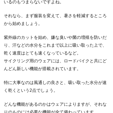
いるのもつまらないですよね。
は簡単にできるって本当？
それなら、まず服装を変えて、暑さを軽減するところ
スポーツ自転車はパーツをカスタマイズしてい
から始めましょう。
く楽しみがありますが、それには分解が必要に
なる箇所が結...
紫外線のカットを始め、嫌な臭いや菌の増殖を防いだ
り、汗などの水分をこれまで以上に吸い取った上で、
乾く速度はとても速くなっているなど。
自転車が盗難にあってしまったら、
サイクリング用のウェアには、ロードバイクと共にど
警察に届けましょう
んどん新しい機能が搭載されています。
自転車が盗難にあってしまったら。お気に入り
の自転車、奮発して買った自転車ならばすぐに
特に大事なのは風通しの良さと、吸い取った水分が速
盗難届を出しま...
く乾くという2点でしょう。
どんな機能があるのかはウェアによりますが、それな
SHIMANO・TIMEのロードバイク用
りのものには必要な機能が全て備わっています。