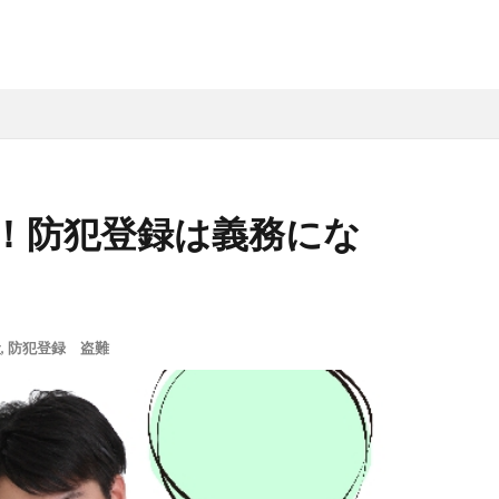
！防犯登録は義務にな
般
,
防犯登録 盗難