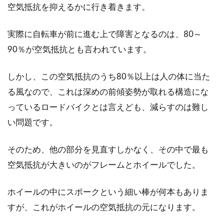
空気抵抗を抑えるかに行き着きます。
水泳は全身の筋肉トレーニング！！
実際に自転車が前に進む上で障害となるのは、80～
プロテインを摂取しよう
90％が空気抵抗とも言われています。
水泳が、全身の筋肉トレーニングになるという
しかし、この空気抵抗のうち80％以上は人の体に当た
ことはご存知ですか？人の身体は、水中にいる
る風なので、これは深めの前傾姿勢が取れる構造にな
だけでカ...
っているロードバイクとは言えども、減らすのは難し
い問題です。
初めてロードバイクを買う人へ！ホ
そのため、他の部分を見直すしかなく、その中で最も
イールとハブを学ぼう
空気抵抗が大きいのがフレームとホイールでした。
初めてロードバイクを買おうと思って色々調べ
ホイールの中にスポークという細い棒が何本もありま
ていると、専門用語が多すぎて何がなんだか分
からなくなってし...
すが、これがホイールの空気抵抗の元になります。