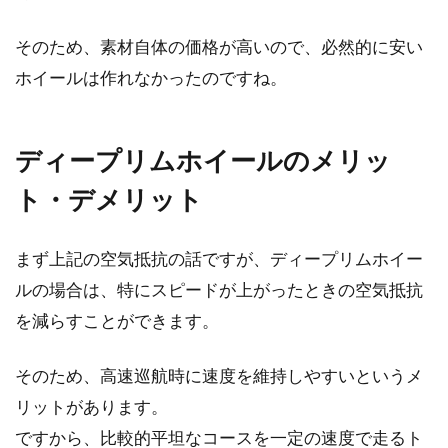
シクロクロス車のおすすめを知りた
そのため、素材自体の価格が高いので、必然的に安い
い！10万円台で選びたい
ホイールは作れなかったのですね。
シクロクロスはワールドカップも行われる自転
車競技のひとつですが、使われる自転車のこと
ディープリムホイールのメリッ
を指すことも...
ト・デメリット
北海道はロードバイクツーリング初
まず上記の空気抵抗の話ですが、ディープリムホイー
心者に向いている！？
ルの場合は、特にスピードが上がったときの空気抵抗
を減らすことができます。
ロードバイクでツーリングする方を最近多く見
かけるようになりました。ツーリングは自分の
そのため、高速巡航時に速度を維持しやすいというメ
身体一つで旅をす...
リットがあります。
ですから、比較的平坦なコースを一定の速度で走るト