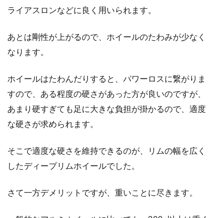
ピナレロのドグマF10は超高価？各
ライアスロンなどに良く用いられます。
社フラッグシップ価格比較
あとは剛性が上がるので、ホイールのたわみが少なく
ピナレロのドグマF10は、超高性能なフラッグ
なります。
シップロードバイクとして知られています。当
然...
ホイールはたわんだりすると、パワーロスに繋がりま
すので、ある程度の硬さがあった方が良いのですが、
あまり硬すぎても足に大きな負担が掛かるので、適度
自転車がパンク！修理に時間はかか
な硬さが求められます。
る？自分で直せる？
そこで適度な硬さを維持できるのが、リムの幅を広く
自転車がパンクした、その経験はどなたにもあ
したディープリムホイールでした。
ると思います。長い間放置していたら空気が抜
けていた、走って...
さて一方デメリットですが、重いことに尽きます。