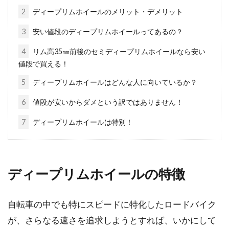
2
ディープリムホイールのメリット・デメリット
機種が減っても存在感は変わらな
3
安い値段のディープリムホイールってあるの？
い！ピナレロ「GAN」の評価
4
リム高35㎜前後のセミディープリムホイールなら安い
値段で買える！
高級なロードバイクを多く扱うイメージがある
5
ディープリムホイールはどんな人に向いているか？
イタリアンブランドの中でも、とりわけピナレ
ロの「DOG...
6
値段が安いからダメという訳ではありません！
7
ディープリムホイールは特別！
自転車をスタンドやフックを使って
室内で保管しよう！
ディープリムホイールの特徴
ロードバイクなどのスポーツサイクルに初めて
乗る方は、車体や装備品を選ぶのと同時に、置
自転車の中でも特にスピードに特化したロードバイク
き場所を...
が、さらなる速さを追求しようとすれば、いかにして