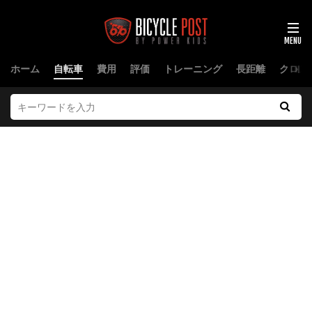
ホーム
自転車
費用
評価
トレーニング
長距離
クロス