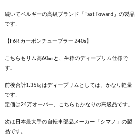
mtbを買って通勤しよう！おすすめ
続いてベルギーの高級ブランド「Fast Foward」の製品
はスリックタイヤ？
です。
自転車通勤というと、比較的短距離であればマ
マチャリやクロスバイク、長距離の場合はロー
【F6R カーボンチューブラー 240s】
ドバイクというイ...
こちらもリム高60㎜と、生粋のディープリム仕様で
す。
前後合計1.35㎏はディープリムとしては、かなり軽量
です。
定価は24万オーバー、こちらもかなりの高級品です。
次は日本最大手の自転車部品メーカー「シマノ」の製
品です。