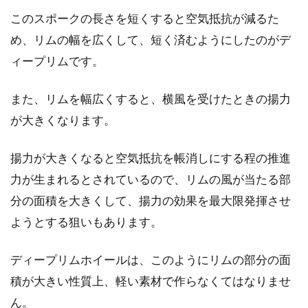
このスポークの長さを短くすると空気抵抗が減るた
mtbのハンドル幅が60㎝を超えたら
め、リムの幅を広くして、短く済むようにしたのがデ
法律ではどうなる？
ィープリムです。
皆さんは「普通自転車」の定義をご存知でしょ
また、リムを幅広くすると、横風を受けたときの揚力
うか？また、この普通自転車の定義から外れた
が大きくなります。
自転車は、ど...
揚力が大きくなると空気抵抗を帳消しにする程の推進
力が生まれるとされているので、リムの風が当たる部
ロードバイクのBBのメンテナンス？
分の面積を大きくして、揚力の効果を最大限発揮させ
ようとする狙いもあります。
こんにちは、じてんしゃライターふくだです。
ロードバイクに乗っていて気になりやすいトラ
ディープリムホイールは、このようにリムの部分の面
ブルといえば...
積が大きい性質上、軽い素材で作らなくてはなりませ
ん。