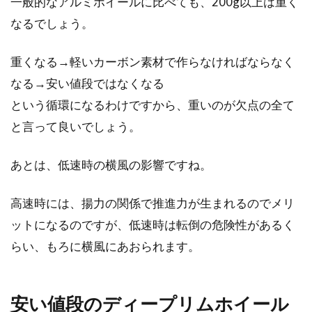
一般的なアルミホイールに比べても、200g以上は重く
ロングライドに良いロードバイクの
なるでしょう。
ホイール
重くなる→軽いカーボン素材で作らなければならなく
こんにちは、じてんしゃライターふくだです。
なる→安い値段ではなくなる
ロードバイクにおいて、ホイールってとても大
という循環になるわけですから、重いのが欠点の全て
事な部品です...
と言って良いでしょう。
あとは、低速時の横風の影響ですね。
シマノのマウンテンバイク用29erホ
イールの実力は
高速時には、揚力の関係で推進力が生まれるのでメリ
ットになるのですが、低速時は転倒の危険性があるく
「クロスカントリーのレースなら29インチだ
ね」なんて声を耳にすることがあります。ま
らい、もろに横風にあおられます。
た、2...
安い値段のディープリムホイール