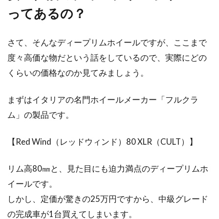
ロードバイクのホイールに寿命はあ
ってあるの？
るの？
さて、そんなディープリムホイールですが、ここまで
自転車を構成するパーツは数多くあります。主
度々高価な物だという話をしているので、実際にどの
なものはフレーム、コンポーネント、ホイー
くらいの価格なのか見てみましょう。
ル、タイヤ、ペダ...
まずはイタリアの名門ホイールメーカー「フルクラ
ム」の製品です。
モデルチェンジした今だからこそ10
速アルテグラを振り返る
【Red Wind（レッドウィンド）80 XLR（CULT）】
今でこそロードバイク用の変速段数はリア11速
リム高80㎜と、見た目にも迫力満点のディープリムホ
が最高になっていますが、ほんの数年前までは
10速が最高で...
イールです。
しかし、定価が驚きの25万円ですから、中級グレード
の完成車が1台買えてしまいます。