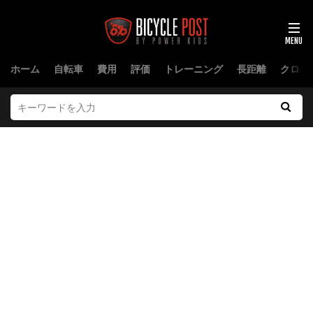
ホーム
自転車
費用
評価
トレーニング
長距離
クロス