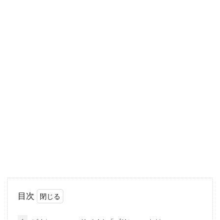
ビアンキのロードバイクにはどんな
特徴があるのか？
ビアンキは、現存する世界最古の自転車メーカ
ーの為、伝統と格式を重んじてはいますが、常
に革新を求め...
アラヤってどんな自転車会社？フェ
デラルってどんな自転車？
アラヤという自転車メーカーをご存じですか？
アラヤは、日本の自転車メーカーで、フェデラ
目次
ルなどのモデ...