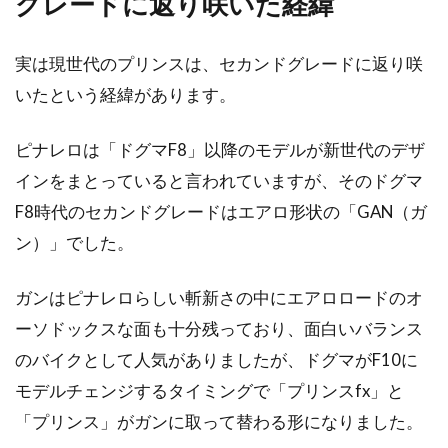
グレードに返り咲いた経緯
コルナゴ等有名メーカーのシクロク
ロス2017年モデルを紹介！
実は現世代のプリンスは、セカンドグレードに返り咲
ロードバイクやシクロクロス、クロスバイクに
いたという経緯があります。
マウンテンバイクなど、毎年新作が発表されま
す。これは、...
ピナレロは「ドグマF8」以降のモデルが新世代のデザ
インをまとっていると言われていますが、そのドグマ
F8時代のセカンドグレードはエアロ形状の「GAN（ガ
ロードバイク女子の皆さん、もっと
ン）」でした。
気ままなファッションを
ガンはピナレロらしい斬新さの中にエアロロードのオ
人気アニメ「弱虫ペダル」の影響で、近頃はロ
ーソドックスな面も十分残っており、面白いバランス
ードバイクに乗る女子が急上昇中とか。自転車
のバイクとして人気がありましたが、ドグマがF10に
ファンのオト...
モデルチェンジするタイミングで「プリンスfx」と
「プリンス」がガンに取って替わる形になりました。