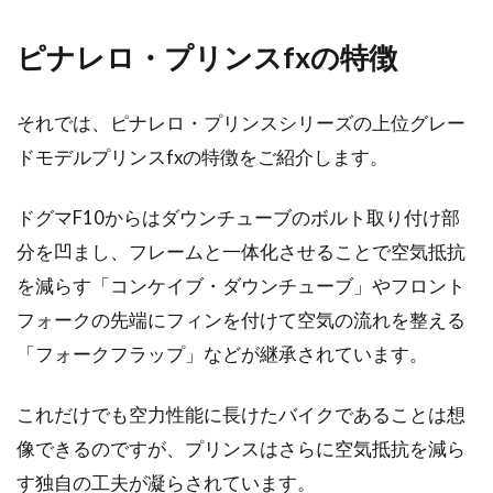
ロードバイクの初心者が買える3万
以下のものはありますか？
ピナレロ・プリンスfxの特徴
街中を颯爽と駆け抜けるロードバイクに乗って
それでは、ピナレロ・プリンスシリーズの上位グレー
みたい！そんな憧れを抱いて、いざショップに
行ってみたら、...
ドモデルプリンスfxの特徴をご紹介します。
ドグマF10からはダウンチューブのボルト取り付け部
分を凹まし、フレームと一体化させることで空気抵抗
を減らす「コンケイブ・ダウンチューブ」やフロント
フォークの先端にフィンを付けて空気の流れを整える
「フォークフラップ」などが継承されています。
これだけでも空力性能に長けたバイクであることは想
像できるのですが、プリンスはさらに空気抵抗を減ら
す独自の工夫が凝らされています。