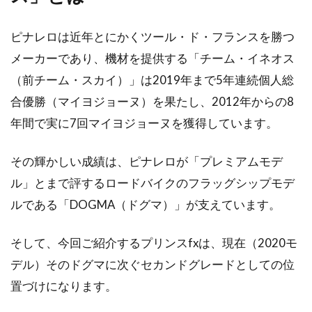
LSDトレーニングの効果は自転車で
ピナレロは近年とにかくツール・ド・フランスを勝つ
はどうなの？
メーカーであり、機材を提供する「チーム・イネオス
（前チーム・スカイ）」は2019年まで5年連続個人総
こんにちは、じてんしゃライターふくだです。
合優勝（マイヨジョーヌ）を果たし、2012年からの8
低い出力で長時間Long、ゆっくりSlow（あるい
年間で実に7回マイヨジョーヌを獲得しています。
は一...
その輝かしい成績は、ピナレロが「プレミアムモデ
ル」とまで評するロードバイクのフラッグシップモデ
ロードバイクのバーテープを交換！
ルである「DOGMA（ドグマ）」が支えています。
選び方やおすすめもご紹介
そして、今回ご紹介するプリンスfxは、現在（2020モ
自転車のハンドルには、握る場所に滑り止めの
グリップが装着されています。しかし、形状が
デル）そのドグマに次ぐセカンドグレードとしての位
複雑で持...
置づけになります。