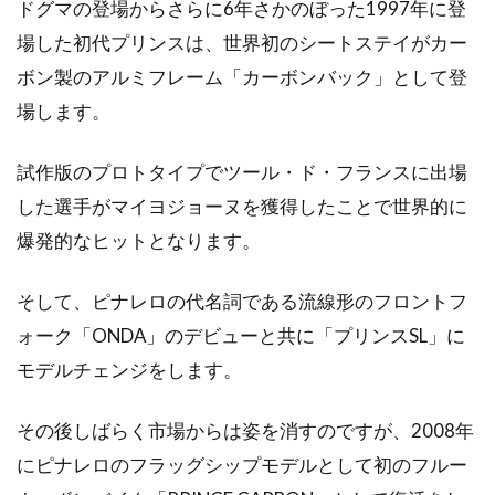
ドグマの登場からさらに6年さかのぼった1997年に登
場した初代プリンスは、世界初のシートステイがカー
おしゃれに乗りたい！自転車女子の
ボン製のアルミフレーム「カーボンバック」として登
服装コーデ術！
場します。
ここ何年かで、ただの自転車でなく、スポーツ
タイプの自転車に乗る女性が増えてきました。
試作版のプロトタイプでツール・ド・フランスに出場
それに伴い、...
した選手がマイヨジョーヌを獲得したことで世界的に
爆発的なヒットとなります。
ジャイアントのロードバイクが安い
そして、ピナレロの代名詞である流線形のフロントフ
っていうのは本当？
ォーク「ONDA」のデビューと共に「プリンスSL」に
モデルチェンジをします。
こんにちは、じてんしゃライターふくだです。
世間にはびこる噂、本当のこともあれば、嘘の
その後しばらく市場からは姿を消すのですが、2008年
こともあ...
にピナレロのフラッグシップモデルとして初のフルー