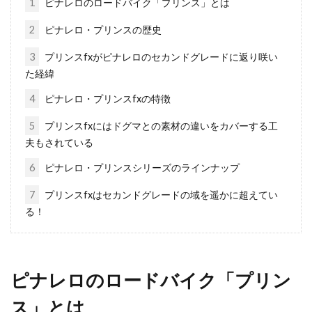
1
ピナレロのロードバイク「プリンス」とは
2
ピナレロ・プリンスの歴史
自転車のメーカーで初心者にオスス
メは？
3
プリンスfxがピナレロのセカンドグレードに返り咲い
た経緯
こんにちは、じてんしゃライターふくだです。
4
ピナレロ・プリンスfxの特徴
よく初心者の方に、オススメの自転車のメーカ
ーについ...
5
プリンスfxにはドグマとの素材の違いをカバーする工
夫もされている
6
ピナレロ・プリンスシリーズのラインナップ
ルックのロードバイク「765」をイ
7
プリンスfxはセカンドグレードの域を遥かに超えてい
ンプレからヒモ解く
る！
フランスの「ルック」は、ロードバイク用のビ
ンディングペダルで、一世を風靡したメーカー
ピナレロのロードバイク「プリン
です。...
ス」とは