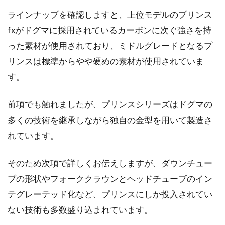
家族でツーリング、ジャイアントの
ラインナップを確認しますと、上位モデルのプリンス
自転車ならキッズも本格派
fxがドグマに採用されているカーボンに次ぐ強さを持
今年の夏休み、家族の思い出づくりに自転車で
った素材が使用されており、ミドルグレードとなるプ
ツーリングに出かけるなんていうのはいかがで
リンスは標準からやや硬めの素材が使用されていま
しょう。飛行...
す。
前項でも触れましたが、プリンスシリーズはドグマの
カーボンレースモデルはハードルが
多くの技術を継承しながら独自の金型を用いて製造さ
高い？ANCHOR・RS8の評判
れています。
今回はANCHORの「RS8」を、「初めてのカー
そのため次項で詳しくお伝えしますが、ダウンチュー
ボンロードに乗る方におすすめ」という観点で
ブの形状やフォーククラウンとヘッドチューブのイン
ご紹介...
テグレーテッド化など、プリンスにしか投入されてい
ない技術も多数盛り込まれています。