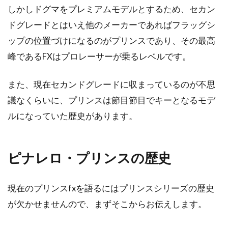
しかしドグマをプレミアムモデルとするため、セカン
ロードバイクのブレーキってあまり
ドグレードとはいえ他のメーカーであればフラッグシ
効かないもの？
ップの位置づけになるのがプリンスであり、その最高
峰であるFXはプロレーサーが乗るレベルです。
こんにちは、じてんしゃライターふくだです。
ロードバイクのブレーキがいまいち効かないと
また、現在セカンドグレードに収まっているのが不思
いうことで悩...
議なくらいに、プリンスは節目節目でキーとなるモデ
ルになっていた歴史があります。
ロードバイクみたいにクロスバイク
を改造してみる？
ピナレロ・プリンスの歴史
こんにちは、じてんしゃライターふくだです。
現在のプリンスfxを語るにはプリンスシリーズの歴史
クロスバイクを買って一年ほどすると、「ロー
ドバイク速く...
が欠かせませんので、まずそこからお伝えします。