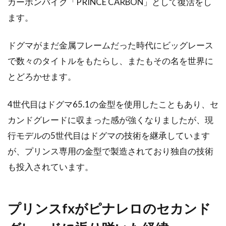
カーボンバイク「PRINCE CARBON」として復活をし
ます。
自転車の購入方法を教えて下さい！
ドグマがまだ金属フレームだった時代にビッグレース
こんにちは、じてんしゃライターふくだです。
初めてロードバイクなどの本格的なスポーツ自
で数々のタイトルをもたらし、またもその名を世界に
転車を買...
とどろかせます。
4世代目はドグマ65.1の金型を使用したこともあり、セ
ロードバイクにスタンドは使える
カンドグレードに収まった感が強くなりましたが、現
の？そんな疑問にプロが回答
行モデルの5世代目はドグマの技術を継承しています
が、プリンス専用の金型で製造されており独自の技術
こんにちは、じてんしゃライターふくだです。
も投入されています。
「ロードバイクにスタンドを付けたい！！」よ
く聞...
プリンスfxがピナレロのセカンド