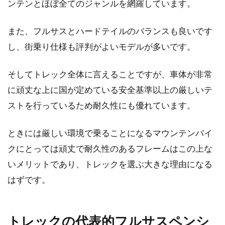
ンテンとほぼ全てのジャンルを網羅しています。
自転車に乗る方は、右折レーンを使用して交差
点を曲がっていいのか、それとも禁止行為なの
また、フルサスとハードテイルのバランスも良いです
かどちらか知って...
し、街乗り仕様も評判がよいモデルが多いです。
そしてトレック全体に言えることですが、車体が非常
自転車のスポークにサビが！！どう
に頑丈な上に国が定めている安全基準以上の厳しいテ
やったら落とせるの？
ストを行っているため耐久性にも優れています。
忙しい日々も終わり、ようやくひと段落。久し
ときには厳しい環境で乗ることになるマウンテンバイ
ぶりに自転車にでも乗ってどこかへ行こうか。
クにとっては頑丈で耐久性のあるフレームはこの上な
と思い、自転車を...
いメリットであり、トレックを選ぶ大きな理由になる
はずです。
4キロって遠い？自転車で走るとど
のくらい時間が掛かる？
トレックの代表的フルサスペンシ