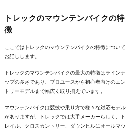
レース向けに作られているロードバイク。この
トレックのマウンテンバイクの特
自転車にリアキャリアを付けたいと思う方もい
るのではないで...
徴
ここではトレックのマウンテンバイクの特徴について
自転車の種類によって進める距離や
お話しします。
時間に違いはあるの？
トレックのマウンテンバイクの最大の特徴はラインナ
ママチャリ、マウンテンバイク、クロスバイ
ップの多さであり、プロユースから初心者向けのエン
ク、ロードバイク・・・自転車にはいろいろな
種類がありますね。...
トリーモデルまで幅広く取り揃えています。
マウンテンバイクは競技や乗り方で様々な対応モデル
がありますが、トレックでは大手メーカーらしく、ト
自転車で右折をする時は、右折レー
レイル、クロスカントリー、ダウンヒルにオールマウ
ンを使ってもいいの？