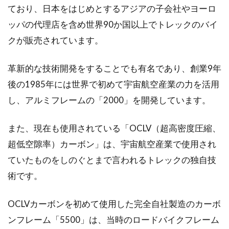
ており、日本をはじめとするアジアの子会社やヨーロ
自転車には回転する箇所が様々ありますが、そ
ッパの代理店を含め世界90か国以上でトレックのバイ
の回転軸を支える大切なパーツがベアリングで
クが販売されています。
す。...
革新的な技術開発をすることでも有名であり、創業9年
後の1985年には世界で初めて宇宙航空産業の力を活用
自転車の中でもタイヤの小さいミニ
し、アルミフレームの「2000」を開発しています。
ベロが可愛くておすすめ！
また、現在も使用されている「OCLV（超高密度圧縮、
街で走っている自転車といえば、ママチャリや
超低空隙率）カーボン」は、宇宙航空産業で使用され
クロスバイクが一般的ですが、もっとタイヤの
小さい自転車を見...
ていたものをしのぐとまで言われるトレックの独自技
術です。
OCLVカーボンを初めて使用した完全自社製造のカーボ
自転車違反が増えている！罰金を払
ンフレーム「5500」は、当時のロードバイクフレーム
わないとどうなる！？