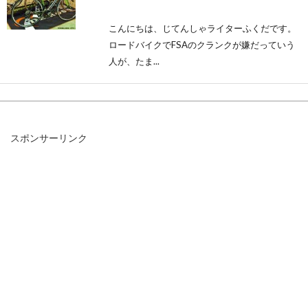
こんにちは、じてんしゃライターふくだです。
ロードバイクでFSAのクランクが嫌だっていう
人が、たま...
自転車に乗る女性の悩み！お尻や股
スポンサーリンク
が痛い原因と対処法
自転車やクロスバイク、マウンテンバイクに乗
っていると、お尻や股が痛くなることってあり
ませんか？...
自転車のホイールに付いてる部品”ハ
ブ”の修理方法は？