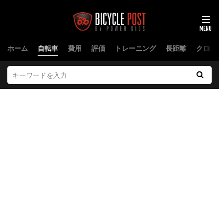
ホーム
自転車
費用
評価
トレーニング
長距離
クロス