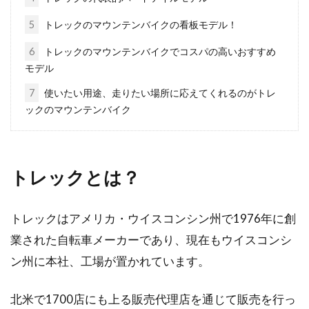
5
トレックのマウンテンバイクの看板モデル！
自転車の寿命ってどのくらいでしょうね、とい
う少し切ないお話。もちろん、自転車の種類や
6
トレックのマウンテンバイクでコスパの高いおすすめ
メンテナンスの頻...
モデル
7
使いたい用途、走りたい場所に応えてくれるのがトレ
ックのマウンテンバイク
通勤手段をクロスバイクにした場
合、靴はどうしたらいい？
トレックとは？
クロスバイクなどの自転車で通勤をする時、使
う靴を何にしようかと迷っている人は多いので
はないでしょうか...
トレックはアメリカ・ウイスコンシン州で1976年に創
業された自転車メーカーであり、現在もウイスコンシ
ン州に本社、工場が置かれています。
自転車のハンドルが重いと感じたら
ヘッド部をグリスアップ！
北米で1700店にも上る販売代理店を通じて販売を行っ