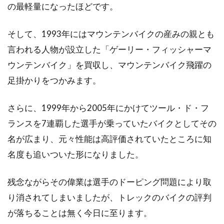
の最軽量になったほどです。
自転車は、免許もいらず誰でも乗れるからこそ
今、事故が増えています。2015年6月1日か
そして、1993年にはマウンテンバイクの産みの親とも
ら、自...
言われる人物が設立した「ゲーリー・フィッシャーマ
ウンテンバイク」を買収し、マウンテンバイク飛躍の
足掛かりをつかみます。
自転車のハブについての正しい知
識。寿命を少しでも長く！
さらに、1999年から2005年にかけてツール・ド・フ
ランスを7連覇した選手が乗っていたバイクとしてその
自転車の日頃のメンテナンスはどうしています
名が広まり、元々性能は高評価されていたところに知
か。自転車も車と同じ車両の乗り物ですから、
日頃のメンテナン...
名度も追いついた形になりました。
残念ながらその偉業は選手のドーピング問題により取
り消されてしまいましたが、トレックのバイクの評判
ロードバイクにキャリアを付けた
が落ちることは無く今日に至ります。
い！リアには付けられる？