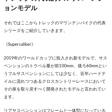
ョンモデル
近年はスポーツ自転車ブームとも呼ばれ、街中
でも普通にロードバイクやクロスバイクに乗っ
ている人を見かけ...
それではここからトレックのマウンテンバイクの代表
シリーズをご紹介していきます。
ロードバイクのサイズ選びにお悩み
《Supercaliber》
の女性のために
2019年のワールドカップに投入され新モデルで、サス
一言でロードバイクと言っても、男性と女性で
ペンションのトラベル量が前100mm、後ろ60mmとい
は、骨格や筋肉のつき具合が根本的に異なりま
うフルサスペンションにしては少なく、近年ハードテ
す。いわゆる一般...
イルに流れつつあるクロスカントリーレースにおいて
その座を取り戻すべく開発されたモデルと言われてい
ます。
ブルックスの革サドルの評判はどう
か？ブログを参考に検証
リアサスペンションはフレームと一体型になっている