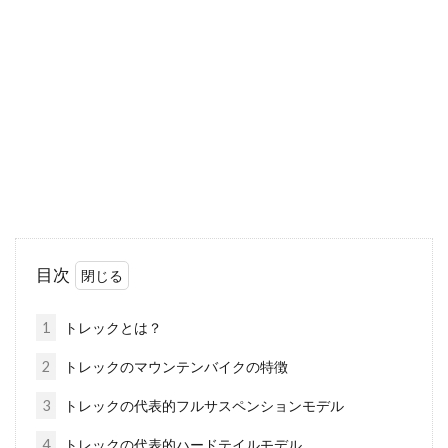
ハブはホイールで非常に重要な部分です。重要
なパーツであるから異音がするといつ壊れるか
心配ですよね。そ...
自転車のブレーキシューから音が、
こんな時はどうしたら？
自転車に乗っていて信号待ちで止まろうとする
目次
とブレーキの音で周りの人が振り返る。ちょっ
と恥ずかしい...
1
トレックとは？
2
トレックのマウンテンバイクの特徴
自転車の買い替え時期、最適な時期
3
トレックの代表的フルサスペンションモデル
はある？
4
トレックの代表的ハードテイルモデル