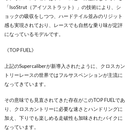
「IsoStrut（アイソストラット）」の技術により、シ
ロ—ドバイクにおいて革サドルと言えば、「ブ
ルックス」の名前が真っ先に上がるほど、その
ョックの吸収をしつつ、ハードテイル並みのリジット
存在は広く定着し...
感も実現されており、レースでも自然な乗り味が定評
になっているモデルです。
スポーツデポの自転車ウェアってど
《TOP FUEL》
うなの？
上記のSupercaliberが新導入されたように、クロスカン
こんにちは、じてんしゃライターふくだです。
トリーレースの世界ではフルサスペンションが主流に
自転車を買ってしばらくすると欲しくなるの
なってきています。
が、自転車用の...
その意味でも見直されてきた存在がこのTOP FUELであ
り、クロスカントリーに必要な速さとハンドリングに
小学生と自転車でツーリングを楽し
加え、下りでも楽しめる走破性も加味されたバイクに
もう！
なっています。