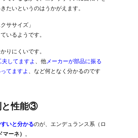
いきたいというのはうかがえます。
エクササイズ」
しているようです。
分かりにくいです。
工夫してますよ
、他
メーカーが部品に振る
わってますよ
、など何となく分かるのです
。
判と性能③
やすいと分かる
のが、エンデュランス系（ロ
（ドマーネ）
。