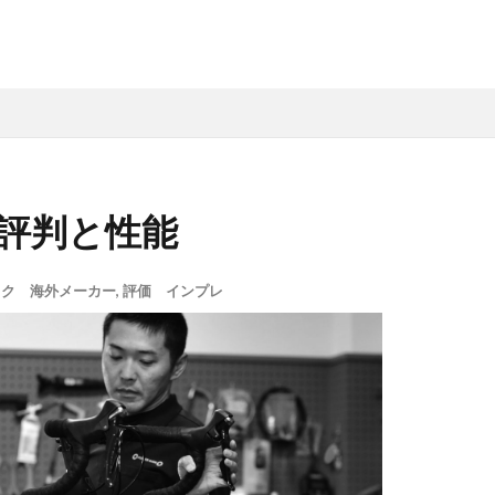
評判と性能
イク 海外メーカー
,
評価 インプレ