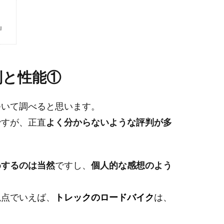
』
判と性能①
ついて調べると思います。
ですが、正直
よく分からないような評判が多
めするのは当然
ですし、
個人的な感想のよう
視点でいえば、
トレックのロードバイク
は、