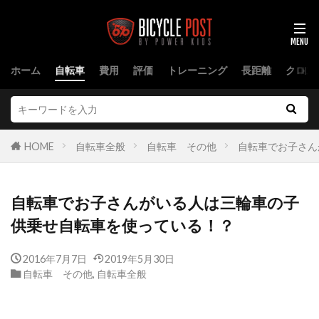
ホーム
自転車
費用
評価
トレーニング
長距離
クロス
HOME
自転車全般
自転車 その他
自転車でお子さん
自転車でお子さんがいる人は三輪車の子
供乗せ自転車を使っている！？
2016年7月7日
2019年5月30日
自転車 その他
,
自転車全般