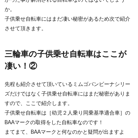
キーキー鳴く...
か。
子供乗せ自転車にはまだ凄い秘密があるため次で紹介
させて頂きます。
自転車に乗るなら頭を守るために必
ずヘルメットを着用しよう
三輪車の子供乗せ自転車はここが
歩くよりもずっと速いスピードを出せる自転車
凄い！②
は、とても便利ですよね！その為、道路上で車
の近くを...
先程も紹介させて頂いているミムゴバンビーナシリー
ズだけではなく子供乗せ自転車にはまだ秘密がありま
ロードバイクの整備やブレーキ調整
すので、ここで紹介します。
について教えて！
子供乗せ自転車は［幼児２人乗り同乗基準適合車］の
BAAマークの取得をした自転車なのです！
ロードバイクをお持ちの方、ご自分で整備はさ
まてまて、BAAマークと何なのかと疑問が出ますよ
れていますか？頻繁に乗っていて、ご自分で定