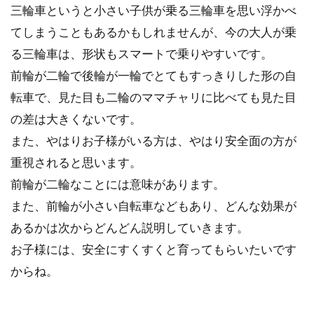
三輪車というと小さい子供が乗る三輪車を思い浮かべ
「ブレーキ交換...
てしまうこともあるかもしれませんが、今の大人が乗
る三輪車は、形状もスマートで乗りやすいです。
前輪が二輪で後輪が一輪でとてもすっきりした形の自
クロスバイクが欲しい！メーカー別
転車で、見た目も二輪のママチャリに比べても見た目
渋いモデルをピックアップ
の差は大きくないです。
クロスバイクは初心者でも女性でも、スポーツ
また、やはりお子様がいる方は、やはり安全面の方が
自転車の中ではかなりハードルが低くとっつき
重視されると思います。
やすい自転車だ...
前輪が二輪なことには意味があります。
また、前輪が小さい自転車などもあり、どんな効果が
あるかは次からどんどん説明していきます。
クロスバイクのタイヤのサイズは
お子様には、安全にすくすくと育ってもらいたいです
700cと26インチどっちにする？
からね。
最近街乗りでも良く見かけ、性能の良い物が増
えてきたクロスバイクですが、タイヤのサイズ