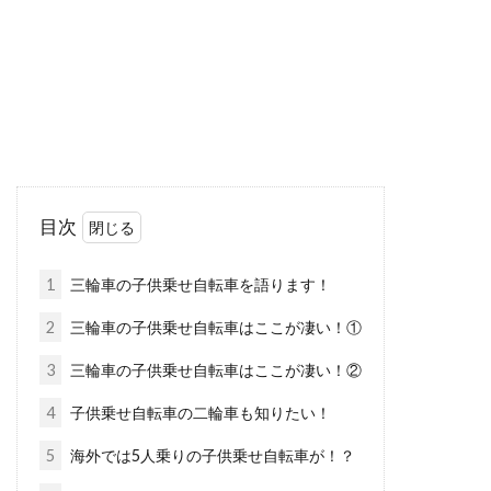
よく耳に...
子供乗せ自転車やおすすめグッズは
なんていう名前？
運転免許を持っていないママさんや、日頃から
目次
旦那さんが車を使ってしまい、自分で自由に使
える車がないママ...
1
三輪車の子供乗せ自転車を語ります！
2
三輪車の子供乗せ自転車はここが凄い！①
自転車のフロントフォークを分解し
3
三輪車の子供乗せ自転車はここが凄い！②
てメンテナンスしよう
4
子供乗せ自転車の二輪車も知りたい！
5
海外では5人乗りの子供乗せ自転車が！？
自転車のフロントフォークはハンドルと前輪を
繋ぎ、ハンドルが舵取りを行えるようにするた