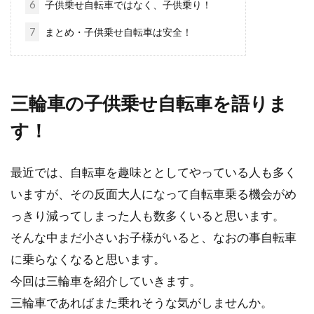
6
子供乗せ自転車ではなく、子供乗り！
めに、大変に...
7
まとめ・子供乗せ自転車は安全！
一般自転車からの乗り換えにロード
バイクという選択もある！
三輪車の子供乗せ自転車を語りま
す！
自転車の中で最もスピードが出せるのがロード
バイクであり、「人力最速の乗り物」という言
われ方を...
最近では、自転車を趣味ととしてやっている人も多く
いますが、その反面大人になって自転車乗る機会がめ
っきり減ってしまった人も数多くいると思います。
トレックのクロスバイクをブレーキ
そんな中まだ小さいお子様がいると、なおの事自転車
交換でもっと快適に！
に乗らなくなると思います。
今回は三輪車を紹介していきます。
こんにちは、自転車ライターふくだです。先
三輪車であればまた乗れそうな気がしませんか。
日、トレックのクロスバイクを購入した知人に