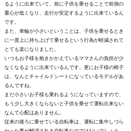
るように出来ていて、前に子供を乗せることで前側の
ろ、自転...
重心が低くなり、走行が安定するように出来ているん
です。
女性におすすめのロードバイクや選
また、車輪が小さいということは、子供を乗せるとき
び方について
に一度上に持ち上げて乗せるという行為が軽減されて
とても楽になりました。
ロードバイクは男性の乗り物というイメージが
いつもお子様を抱きかかえているママさんの負担が少
強いかもしれませんが、実は今、女性のロード
なくなるように出来ているんです。更にお子様の椅子
バイク乗りが増え...
は、なんとチャイルドシートになっているモデルがあ
るんですね。
まだ小さいお子様も乗れるようになっていますので、
クロスバイクのブレーキの音なり問
もう少し大きくならないと子供を乗せて運転出来ない
題
なんて心配はありません。
こんにちは、じてんしゃライターふくだです。
従来の後ろに乗せている自転車は、運転に集中しづら
クロスバイクのブレーキの音なり、止まる時に
かった事が解消される自転車なのではないでしょう