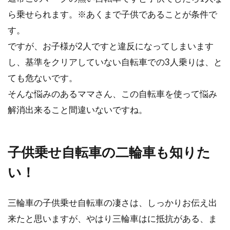
だけのフレー...
ら乗せられます。※あくまで子供であることが条件で
す。
ですが、お子様が2人ですと違反になってしまいます
自転車の速度をゆっくり走ってみよ
し、基準をクリアしていない自転車での3人乗りは、と
う！！その効果とは？？
ても危ないです。
そんな悩みのあるママさん、この自転車を使って悩み
普段、なにげなく自転車に乗っている方がほと
んどだと思います。自転車は意外にエネルギー
解消出来ること間違いないですね。
消費が激しい...
子供乗せ自転車の二輪車も知りた
高級スポーツ自転車を中古で安く手
い！
に入れる（東京編）
三輪車の子供乗せ自転車の凄さは、しっかりお伝え出
新品より中古の方が安い。当然です。リサイク
来たと思いますが、やはり三輪車はに抵抗がある、ま
ルの時代、様々な物が中古市場で流通していま