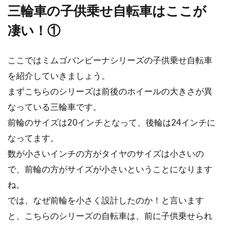
三輪車の子供乗せ自転車はここが
は、700cとか...
凄い！①
自転車のブレーキパッドの交換方法
ここではミムゴバンビーナシリーズの子供乗せ自転車
や価格などをご紹介
を紹介していきましょう。
まずこちらのシリーズは前後のホイールの大きさが異
自転車に限らず、車輪で動く乗り物にとってブ
なっている三輪車です。
レーキは、動きを止める唯一の手段です。その
ため...
前輪のサイズは20インチとなって、後輪は24インチに
なってます。
数が小さいインチの方がタイヤのサイズは小さいの
自転車の平均時速はどのくらい？種
で、前輪の方がサイズが小さいということになります
類によって違うの？
ね。
では、なぜ前輪を小さく設計したのか！と言います
街乗り自転車で、時速を気にしながら走行して
と、こちらのシリーズの自転車は、前に子供乗せられ
いる方は、少ないかもしれません。実際のとこ