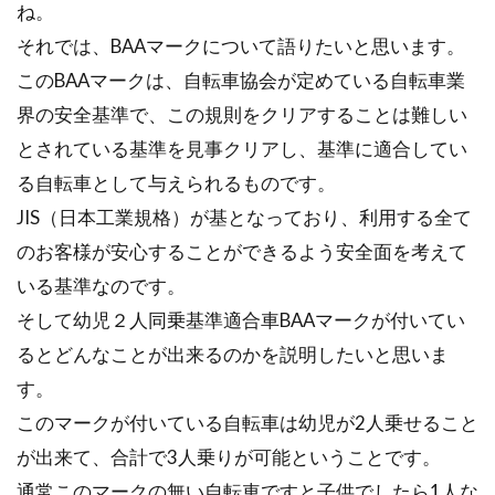
期的に整備さ...
ね。
それでは、BAAマークについて語りたいと思います。
このBAAマークは、自転車協会が定めている自転車業
ジャイアントのイディオムシリーズ
界の安全基準で、この規則をクリアすることは難しい
の評判はどうなの？
とされている基準を見事クリアし、基準に適合してい
る自転車として与えられるものです。
自転車をしている多くの人から人気のジャイア
JIS（日本工業規格）が基となっており、利用する全て
ント。ジャイアントはクロスバイクが有名です
のお客様が安心することができるよう安全面を考えて
が、他のタイプの...
いる基準なのです。
そして幼児２人同乗基準適合車BAAマークが付いてい
るとどんなことが出来るのかを説明したいと思いま
ピナレロのドグマに完成車はある？
す。
ピナレロの完成車を考察
このマークが付いている自転車は幼児が2人乗せること
ロードバイクの販売形式には、購入後すぐに乗
が出来て、合計で3人乗りが可能ということです。
れる状態である「完成車」と、本体（骨組み）
通常このマークの無い自転車ですと子供でしたら1人な