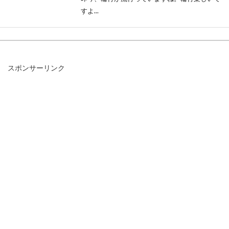
すよ...
人気メーカージャイアントの自転車
スポンサーリンク
の評価は、どうなの！？
自転車で有名なメーカーのジャイアントは、ク
ロスバイクやロードバイクに乗られている人が
とても多く見かけ...
自転車のコンポはクラリスでも走り
には関係ないかも！？
自転車のコンポと言ったらシマノ。グレードっ
て色々あるけど、よくわからない、という声を