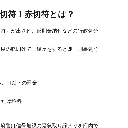
切符！赤切符とは？
切符）が出され、反則金納付などの行政処分
制度の範囲外で、違反をすると即、刑事処分
。
5万円以下の罰金
または科料
阪府警は信号無視の緊急取り締まりを府内で