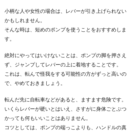
イクリン...
小柄な人や女性の場合は、レバーが引き上げられない
かもしれません。
PINARELLO（ピナレロ）のロードバ
そんな時は、短めのポンプを使うことをおすすめしま
イク、その特徴と評判
す。
PINARELLO（ピナレロ）と言えば、イタリアの
絶対にやってはいけないことは、ポンプの脚を押さえ
名門ロードバイクメーカーです。人気メーカ
ず、ジャンプしてレバーの上に着地することです。
ー...
これは、転んで怪我をする可能性の方がずっと高いの
で、やめておきましょう。
自転車を廃棄処分するときはどうす
転んだ先に自転車などがあると、ますます危険です。
る？解体すれば不燃ごみ？
いくらレバーが硬いとはいえ、さすがに身体ごとぶつ
かっても何もいいことはありません。
こどもが成長して自転車の大きさが合わなくな
コツとしては、ポンプの端っこよりも、ハンドルの真
ってしまったときや、引っ越しで自転車が不要