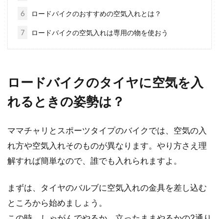
には及ばないと...
6
ロードバイクのおすすめの空気入れとは？
7
ロードバイクの空気入れは専用の物を使おう
ビアンキのミニベロはドロップハン
ドルとフラットハンドルがある
ロードバイクのタイヤに空気を入
自転車メーカーのビアンキのミニベロは、モデ
れるときの姿勢は？
ルによっては最初からドロップハンドルが装着
されているものが...
ママチャリとスポーツタイプのバイクでは、空気の入
れ方や空気入れそのものが異なります。やり方さえ理
解すれば簡単なので、誰でも入れられますよ。
自転車パーツの盗難防止・対策をご
紹介！サドル編
まずは、タイヤのバルブに空気入れの金具を差し込む
ところから始めましょう。
皆さんは知っていましたか。自転車は必ずしも
本体を盗む訳ではないんです。実はパーツのみ
この時、しゃがんでやるか、立ったままやるかの2通り