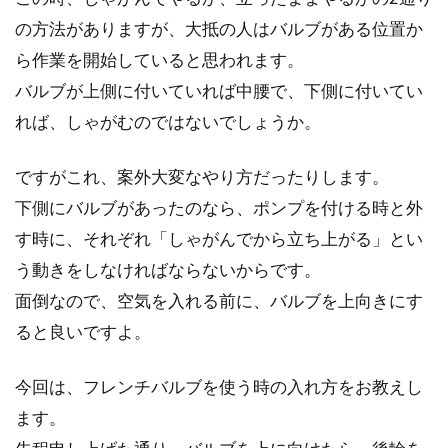
を盗むことが...
の方法がありますが、大抵の人はバルブがある位置か
ら作業を開始していると思われます。
バルブが上側に付いていれば中腰で、下側に付いてい
スプロケを交換してみよう！交換時
れば、しゃがむのではないでしょうか。
期はいつ？歯数って何？
ですがこれ、案外大変なやり方だったりします。
最近、愛用のロードバイクの調子が悪い、なん
下側にバルブがあったのなら、ポンプを付ける時と外
てことがございませんか？もしかしたら、スプ
す時に、それぞれ「しゃがんでから立ち上がる」とい
ロケが原因か...
う動きをしなければならないからです。
面倒なので、空気を入れる前に、バルブを上向きにす
自転車のタイヤに空気が入らない原
ると良いですよ。
因と対策を考える
今回は、フレンチバルブを使う時の入れ方をお教えし
当たり前のことですが、自転車はタイヤに空気
ます。
が入らないと動きません。しかし、当たり前の