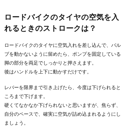
ご質問頂きま...
ロードバイクのタイヤの空気を入
れるときのストロークは？
ロードバイクの購入！東京で買うと
安いの？
ロードバイクのタイヤに空気入れを差し込んで、バル
ロードバイクを一台買うのに10万は必ずと言っ
ブを動かないように留めたら、ポンプを固定している
ていいほど値段が高いです。そのため買うのに
脚の部分を両足でしっかりと押さえます。
一瞬躊躇って...
後はハンドルを上下に動かすだけです。
レバーを限界まで引き上げたら、今度は下げられると
峠道をロードバイクで走ろう！おす
ころまで下げます。
すめ商品をご紹介
硬くてなかなか下げられないと思いますが、焦らず、
自分のペースで、確実に空気が詰め込まれるようにし
ロードバイクを持っている方、普段どのような
ましょう。
道を走行していますか？ロードバイクでは、サ