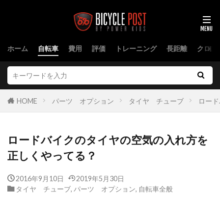
ホーム
自転車
費用
評価
トレーニング
長距離
クロス
HOME
パーツ オプション
タイヤ チューブ
ロード
ロードバイクのタイヤの空気の入れ方を
正しくやってる？
2016年9月10日
2019年5月30日
タイヤ チューブ
,
パーツ オプション
,
自転車全般