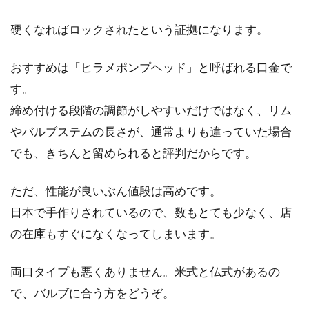
ます。もともと...
硬くなればロックされたという証拠になります。
おすすめは「ヒラメポンプヘッド」と呼ばれる口金で
自転車チェーンがサビたらどうす
す。
る？原因とサビ取り方法
締め付ける段階の調節がしやすいだけではなく、リム
自転車は塗装に守られている部分以外は、金属
やバルブステムの長さが、通常よりも違っていた場合
が外部にむき出しになっているのでサビの発生
でも、きちんと留められると評判だからです。
が避けら...
ただ、性能が良いぶん値段は高めです。
日本で手作りされているので、数もとても少なく、店
ジャイアントのエスケープが欲し
の在庫もすぐになくなってしまいます。
い！サイズは？
両口タイプも悪くありません。米式と仏式があるの
こんにちは、じてんしゃライターふくだです。
で、バルブに合う方をどうぞ。
先日、自転車をこれから始めようと言う人から