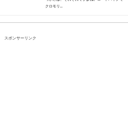
クロモリ...
ESCAPE R3にロードバイクのホイー
スポンサーリンク
ル
こんにちは、じてんしゃライターふくだです。
ジャイアントの人気のクロスバイクESCAPEシ
リーズ。...
自転車ってどれくらいの速度が出せ
るの？ギネス最高記録は？
普段に自転車に乗っていても、レースに出るよ
うな人でなければ、自分が何キロの速度を出し