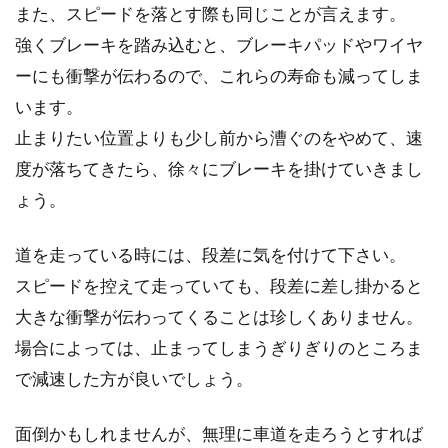
また、スピードを落とす際も同じことが言えます。
強くブレーキを踏み込むと、ブレーキパッドやワイヤ
ーにも衝撃が伝わるので、これらの寿命も減ってしま
クロスバイクのタイヤ700x28cとは
います。
何のことを表しているの？
止まりたい位置よりも少し前から漕ぐのをやめて、速
スポーツ自転車のタイヤは、種類によって使用
度が落ちてきたら、徐々にブレーキを掛けていきまし
されているタイヤが違います。ロードバイクと
ょう。
MT...
道を走っている時には、段差に気を付けて下さい。
スピードを控えて走っていても、段差に差し掛かると
アルテグラのホイールとゾンダのホ
大きな衝撃が伝わってくることは珍しくありません。
イールを比較してみました
場合によっては、止まってしまうぎりぎりのところま
で減速した方が良いでしょう。
サイクルウェアやペダルなどのアイテムをお気
に入りのものに揃えてくると、次はホイールに
面倒かもしれませんが、無理に車道を走ろうとすれば
手を出したく...