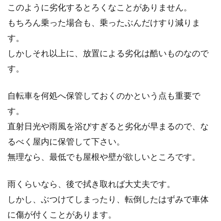
このように劣化するとろくなことがありません。
もちろん乗った場合も、乗ったぶんだけすり減りま
す。
自転車のタイヤの空気が抜けやすい
しかしそれ以上に、放置による劣化は酷いものなので
のは虫ゴムが原因！？
す。
釘や石を踏んだわけでもないのに、どんどんタ
イヤの空気が抜けてしまう経験をしている方
自転車を何処へ保管しておくのかという点も重要で
は、原因は虫ゴム...
す。
直射日光や雨風を浴びすぎると劣化が早まるので、な
るべく屋内に保管して下さい。
無理なら、最低でも屋根や壁が欲しいところです。
雨くらいなら、後で拭き取れば大丈夫です。
しかし、ぶつけてしまったり、転倒したはずみで車体
に傷が付くことがあります。