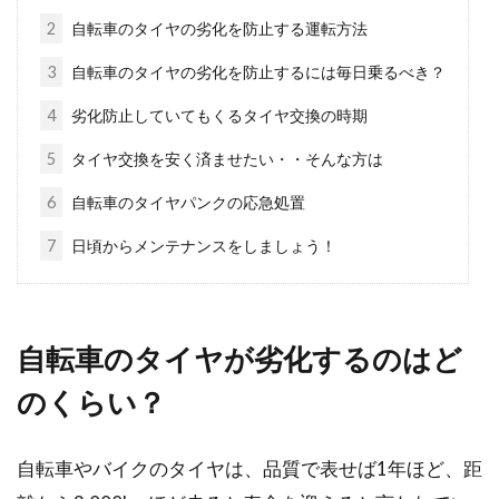
2
自転車のタイヤの劣化を防止する運転方法
オシャレ好き必見！色も形も質感も
3
自転車のタイヤの劣化を防止するには毎日乗るべき？
様々な自転車のサドルたち
4
劣化防止していてもくるタイヤ交換の時期
5
タイヤ交換を安く済ませたい・・そんな方は
道行く自転車を見ていると、自転車の中でも特
にロードバイクのサドルはいろいろな種類があ
6
自転車のタイヤパンクの応急処置
ることが分かると...
7
日頃からメンテナンスをしましょう！
自転車のパンク修理、かかる時間の
目安は？
自転車のタイヤが劣化するのはど
のくらい？
手軽で快適な乗り物である自転車ですが、思い
もよらない時にパンクをすることがありますよ
ね。そんな経験は...
自転車やバイクのタイヤは、品質で表せば1年ほど、距