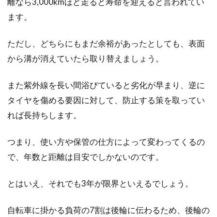
離なら3,000kmほど走ると寿命を迎えると言われてい
ます。
タイヤの種類って？新品に交換する
ただし、どちらにもまだ余裕があったとしても、表面
方法と乗り心地の違い
から溝が消えていたら取り替えましょう。
自転車のパーツの中で唯一地面と接触するタイ
ヤは、自転車の乗り心地を左右する重要な役割
また紫外線を長い間浴びていると劣化が早まり、逆に
を果たしてい...
タイヤを傷める要因に対して、防止する策を取ってい
れば長持ちします。
ホイールバランスを自分でとってみ
つまり、使い方や保管の仕方によって変わってくるの
よう！！やり方をご紹介
で、年数と距離は目安でしかないのです。
ホイールバランス調整は、大変重要な調整で
とはいえ、それでも3年が限界といえるでしょう。
す。自転車を作業台に乗せてクランクを回して
後輪を高速回...
自転車に掛かる負荷の7割は後輪に伝わるため、後輪の