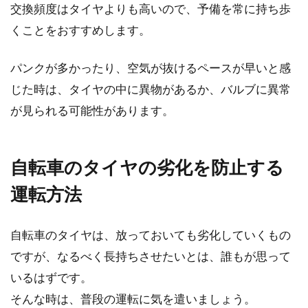
交換頻度はタイヤよりも高いので、予備を常に持ち歩
くことをおすすめします。
ロードバイクの空気入れの方法や、
パンクが多かったり、空気が抜けるペースが早いと感
タイヤの空気圧について
じた時は、タイヤの中に異物があるか、バルブに異常
が見られる可能性があります。
ロードバイク乗りの皆様は、タイヤの空気圧を
いつも意識していますか？そして、こまめに調
節されていま...
自転車のタイヤの劣化を防止する
運転方法
ロードバイクにキャリアは取り付け
られる？
自転車のタイヤは、放っておいても劣化していくもの
ですが、なるべく長持ちさせたいとは、誰もが思って
こんにちは、じてんしゃライターふくだです。
いるはずです。
ロードバイクを乗っていると、ある日、ちょっ
そんな時は、普段の運転に気を遣いましょう。
と荷物でも積...