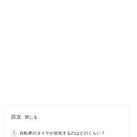
ミノウラハイブリッドローラー
fg540の実力は？徹底解説！
ロードバイクやマウンテンバイクのトレーニン
グやウォーミングアップをする際、家の中など
で行う方は多いの...
自転車にはライトを着けよう！おす
すめライトや固定器具
夜間に自転車走行する場合、道路交通法でライ
目次
トの点灯が義務付けられています。そこで今回
は自転車...
1
自転車のタイヤが劣化するのはどのくらい？