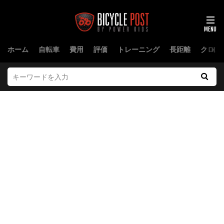
ホーム
自転車
費用
評価
トレーニング
長距離
クロス