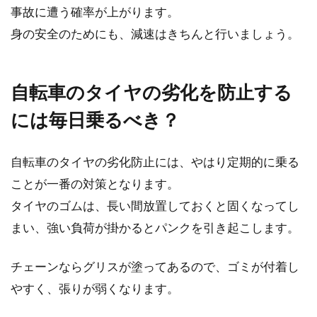
事故に遭う確率が上がります。
身の安全のためにも、減速はきちんと行いましょう。
自転車乗り必見！のマビックのホイ
ール性能と評判な理由
自転車のタイヤの劣化を防止する
には毎日乗るべき？
ホイール交換をしようとしたときに、ほぼ確実
に候補に挙がってくるメーカーがマビックで
す。ネットで調...
自転車のタイヤの劣化防止には、やはり定期的に乗る
ことが一番の対策となります。
タイヤのゴムは、長い間放置しておくと固くなってし
キレイにしてまた乗ろう！自転車の
まい、強い負荷が掛かるとパンクを引き起こします。
サドルのカビを落とす方法
チェーンならグリスが塗ってあるので、ゴミが付着し
最近体重が気になり始めたから、何か運動をし
やすく、張りが弱くなります。
よう！そういえば、昔乗っていた自転車がある
からそれに乗ろ...