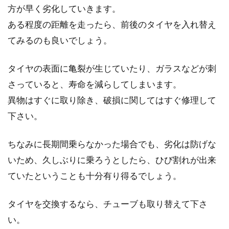
方が早く劣化していきます。
ある程度の距離を走ったら、前後のタイヤを入れ替え
ロードバイクのヘルメットを塗装し
てみるのも良いでしょう。
てオリジナルのヘルメットにしよ
う！
タイヤの表面に亀裂が生じていたり、ガラスなどが刺
さっていると、寿命を減らしてしまいます。
皆さんは自転車に乗るときヘルメットの装着を
異物はすぐに取り除き、破損に関してはすぐ修理して
していますか。ヘルメットをするのが面倒臭い
と思っていたり...
下さい。
ちなみに長期間乗らなかった場合でも、劣化は防げな
TIMEのロードバイク用ビンディング
いため、久しぶりに乗ろうとしたら、ひび割れが出来
ペダル
ていたということも十分有り得るでしょう。
こんにちは、じてんしゃライターふくだです。
タイヤを交換するなら、チューブも取り替えて下さ
ロードバイクのビンディングペダルもいくつか
い。
ありますが、...