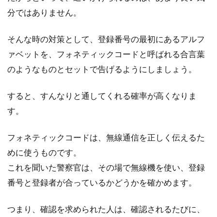
新しく買った良い自転車を盗まれるのは嫌です
分ではありません。
ね。保険も使えないし、大事にしなきゃ！とお
思いの方へ。...
そんな時の対策として、登録番号の最初にあるアルフ
ァベットを、フォネティックコードと呼ばれる合言葉
のようなものとセットで告げるようにしましょう。
自転車が盗難！警察に被害届を出し
たら自転車は戻ってくる？
すると、すんなりと通してくれる確率が高くなりま
す。
今この記事を読んでいる人のなかで、自転車が
盗難された経験をお持ちの方もきっといると思
フォネティックコードは、無線通信を正しく伝えるた
います。残...
めに使うものです。
これを聞いた警察官は、その場で無線機を使い、登録
番号と登録者が合っているかどうかを確かめます。
自転車サドルを盗難防止しよう！
つまり、確認を求められた人は、確認されるたびに、
昔から自転車の盗難による犯行は続いておりま