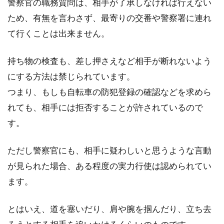
自転車の防犯登録シールって必要？
警察官の職務質問は、相手が了承しなければ行えない
捨てるときはどうするの？
ため、有無を言わさず、最寄りの交番や警察署に連れ
て行くことは出来ません。
みなさんが乗っている自転車には、防犯登録シ
ールがきちんと貼ってありますか？人から自転
持ち物の検査も、差し押さえなど相手が断れないよう
車を譲り受け...
にする方法は禁じられています。
つまり、もしも自転車の防犯登録の確認などを求めら
れても、相手には拒否することが許されているので
鍵がない！！自転車の鍵を紛失した
す。
ら！対処法と解決策
ただし警察官にも、相手に疑わしいと思うような言動
自転車の鍵がない！！なんてことになったら困
が見られた場合、ある程度の実力行使は認められてい
りますよね。自転車の鍵はわざわざ合鍵を作っ
ていないことがほ...
ます。
とはいえ、道を塞いだり、肩や腕を掴んだり、立ち去
自転車の盗難、警察への届け出とそ