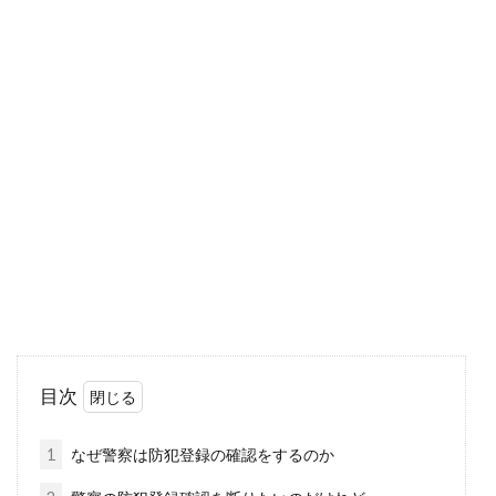
自転車の防犯登録はどうやってす
る？登録や変更の方法
町で人が乗っている自転車、駐輪場に停めてあ
る自転車・・・どの自転車にも、「防犯登録」
と書かれたシ...
大切な自転車、保管はどうしてる？
自宅の中に入れてますか？
お気に入りの自転車を買って、お金をかけてカ
目次
スタマイズして。もちろん盗難にあわないよう
に保管も気にし...
1
なぜ警察は防犯登録の確認をするのか