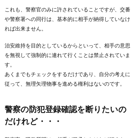
これも、警察官のみに許されていることですが、交番
クロスバイクのサドルの盗難？！
や警察署への同行は、基本的に相手が納得していなけ
こんにちは、じてんしゃライターふくだです。
れば出来ません。
近年、クロスバイクの盗難が多いですね。最
近、聞...
治安維持を目的としているからといって、相手の意思
を無視して強制的に連れて行くことは禁止されていま
す。
自転車をネットで購入した場合の防
あくまでもチェックをするだけであり、自分の考えに
犯登録方法
従って、無理矢理物事を進める権利はないのです。
ネットで自転車を購入するのは、実際に売って
いる自転車より安いですよね。価格が安いの
警察の防犯登録確認を断りたいの
で、ネットで自...
だけれど・・・