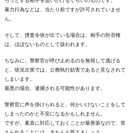
ろうとする相手を追いかけるくらいのものです。
の対策は？
暴力行為などは、当たり前ですが許可されていませ
ん。
スポーツバイクビギナーのためのお役立ち情報
を、あれこれサクッと調査隊。今回は自転車の
そして、捜査令状が出ている場合は、相手の拒否権
盗難の際、警...
は、ほぼないものとして扱われます。
ちなみに、警察官が呼び止めるのを無視して逃げる
自転車が盗難にあってしまったら、
と、状況次第では、公務執行妨害であると見なされて
警察に届けましょう
しまいます。
最悪の場合、逮捕される可能性があります。
自転車が盗難にあってしまったら。お気に入り
の自転車、奮発して買った自転車ならばすぐに
警察官に声を掛けられると、何かいけないことをして
盗難届を出しま...
しまったのかと不安になるかもしれません。
ですが、素直に対応しておくことが最善策なので、答
えられることには、きちんと答えましょう。
自転車の保管！アパート編！