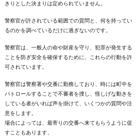
きりとした決まりは定められていません。
自転車のヘルメットが盗難に！防犯
警察官が許されている範囲での質問と、何を持ってい
対策を教えて！
るのかを調べているだけに過ぎないのです。
「自転車のヘルメットが盗難に．．．」ヘルメ
ットを盗む方がいるんですね。しかも、調べて
警察官は、一般人の命や財産を守り、犯罪が発生する
みますと、「子...
ことを防ぎ安全を確保するために、これらの行動を許
可されています。
自転車の盗難は立派な犯罪！刑法や
警察官は警察署や交番に勤務しており、時には町中を
罰金はどうなる？
パトロールすることで不審者を捜し、怪しげな動きを
している者がいれば声を掛けて、いくつかの質問や注
自転車の盗難被害はとても多いのです。ある年
意をします。
の一年間のデータでは東京都内の自転車東南件
数は6万件に...
場合によっては、最寄りの交番へ来てもらうように促
すこともあります。