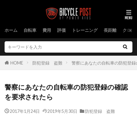
ホーム
自転車
費用
評価
トレーニング
長距離
クロス
HOME
防犯登録 盗難
警察にあなたの自転車の防犯登録
警察にあなたの自転車の防犯登録の確認
を要求されたら
2017年1月24日
2019年5月30日
防犯登録 盗難