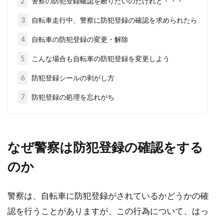
2
警察の防犯登録確認を断りたいのだけれど・・・
ロードバイク所有者の悩み、盗難被
3
自転車走行中、警察に防犯登録の確認を求められたら
害と対策について
4
自転車の防犯登録の変更・解除
5
こんな場合も自転車の防犯登録を変更しよう
1万円ほどで買えるママチャリと違い、ロード
バイクは最低でも10万円ほどする高級車です。
6
防犯登録シールの剥がし方
それぞ...
7
防犯登録の処理を忘れがち
amazonなどで買った自転車は防犯登
録どうするの？
なぜ警察は防犯登録の確認をする
のか
こんにちは、じてんしゃライターふくだです。
昨今はamazonなどのインターネットでも自転車
が買え...
警察は、自転車に防犯登録がされているかどうかの確
認を行うことがありますが、この行為について、はっ