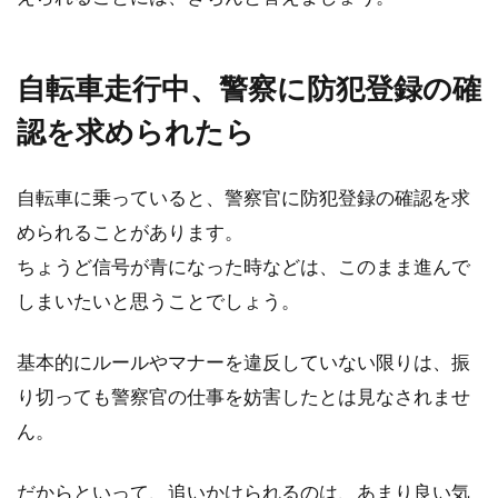
こんにちは、じてんしゃライターふくだです。
自転車走行中、警察に防犯登録の確
大切な自転車、出来れば家の中に入れたいです
よね。特に値...
認を求められたら
自転車に乗っていると、警察官に防犯登録の確認を求
自転車の防犯登録の方法と必要性
められることがあります。
ちょうど信号が青になった時などは、このまま進んで
自転車を購入するときは、嬉しくて気分が上が
ります。購入して浮かれていると防犯登録する
しまいたいと思うことでしょう。
のをついつい忘...
基本的にルールやマナーを違反していない限りは、振
り切っても警察官の仕事を妨害したとは見なされませ
火災保険で自転車の盗難対策が出来
ん。
る！保険内容の確認を！
だからといって、追いかけられるのは、あまり良い気