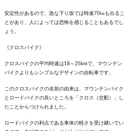
こんにちは、じてんしゃライターふくだです。
安定性があるので、急な下り坂では時速70㎞も出るこ
今回は、ジャイアントのクロスバイクを最安値
とがあり、人によっては恐怖を感じることもあるでし
で買うに...
ょう。
《クロスバイク》
自転車でツーリング、初心者の必需
品は？
クロスバイクの平均時速は18～25kmで、マウンテン
バイクよりもシンプルなデザインの自転車です。
スポーツバイクビギナーのためのお役立ち情報
を、あれこれサクッと調査隊。初めまして、ス
このクロスバイクの名前の由来は、マウンテンバイク
ポーツバ...
とロードバイクの良いところを「クロス（交配）」し
たことからつけられました。
キャノンデールのmtb！用途ごとで
ロードバイクの利点である車体の軽さを受け継いでい
おすすめな車種は！？