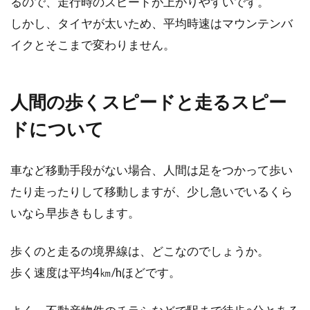
るので、走行時のスピードが上がりやすいです。
しかし、タイヤが太いため、平均時速はマウンテンバ
ロードバイクやクロスバイクの実績と性能で評
価の高いキャノンデールですが、mtbも例外で
イクとそこまで変わりません。
はありません。...
人間の歩くスピードと走るスピー
水泳は全身の筋肉トレーニング！！
ドについて
プロテインを摂取しよう
車など移動手段がない場合、人間は足をつかって歩い
水泳が、全身の筋肉トレーニングになるという
たり走ったりして移動しますが、少し急いでいるくら
ことはご存知ですか？人の身体は、水中にいる
いなら早歩きもします。
だけでカ...
歩くのと走るの境界線は、どこなのでしょうか。
歩く速度は平均4㎞/hほどです。
水泳のカロリー消費量は、ランニン
グしたときよりも多い？