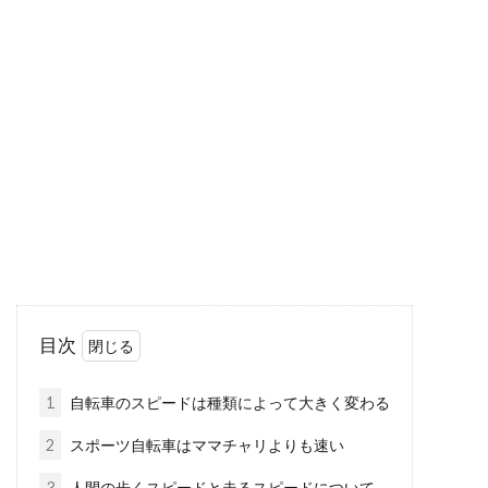
ますか？～神奈川編～
あなたの自転車は、きちんと防犯登録をしてあ
りますか？防犯登録シールが、ご自分の自転車
に貼ってあり...
ロードバイクのメーカー、マイナー
だけど格好良い！をご紹介
「ちょっとマニアック」、その基準というかボ
目次
ーダーラインがいったいどのあたりからなのか
は明確ではあり...
1
自転車のスピードは種類によって大きく変わる
2
スポーツ自転車はママチャリよりも速い
サドルとお尻の痛みの関係！痛くな
3
人間の歩くスピードと走るスピードについて