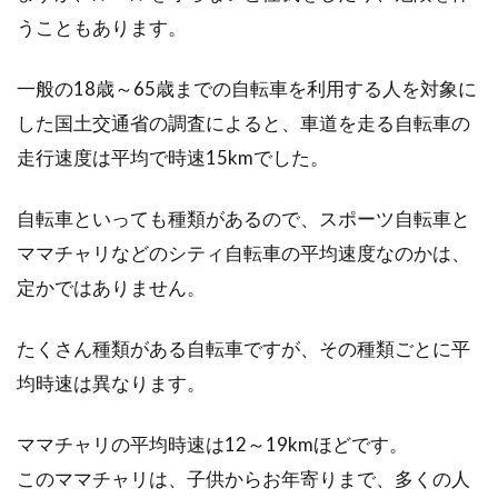
うこともあります。
の？料金はどれくらい？
一般の18歳～65歳までの自転車を利用する人を対象に
自転車のスプロケットの交換方法、ご存じです
か？自分でできる交換方法を知っていると、掃
した国土交通省の調査によると、車道を走る自転車の
除の時や、複...
走行速度は平均で時速15kmでした。
自転車といっても種類があるので、スポーツ自転車と
ジャイアントのクロスバイクの型落
ママチャリなどのシティ自転車の平均速度なのかは、
ちって？
定かではありません。
こんにちは、じてんしゃライターふくだです。
たくさん種類がある自転車ですが、その種類ごとに平
今回は、ジャイアントのクロスバイクの型落ち
均時速は異なります。
のお話を...
ママチャリの平均時速は12～19kmほどです。
このママチャリは、子供からお年寄りまで、多くの人
自転車の購入方法を教えて下さい！