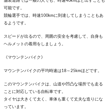
舗装道路では一般の人でも、時速40kmほど出すことも
可能です。
自転車を選ぶ際に、ついつい長く乗れるように
競輪選手では、時速100kmに到達してしまうこともあ
大き目を選ばれる方も多いと思います。それも
間違えではな...
るようです。
スピードが出るので、周囲の安全を考慮して、自身も
ヘルメットの着用をしましょう。
軽量ホイールがいい！？タイヤサイ
ズで変わる乗り出し！
《マウンテンバイク》
軽量ホイールを使用すると、漕ぎだしが軽かっ
マウンテンバイクの平均時速は18～25kmほどです。
たり、登り坂がグンと楽になったりして、自転
車が楽しくなるこ...
このマウンテンバイクは、山道や凹凸な場所でも走る
ことに対応している自転車です。
ジャイアントのクロスバイクを最安
タイヤは大きくて太く、車体も重くて丈夫な造りにな
値で買うには
っています。