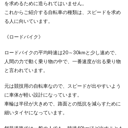
を求めるために造られてはいません。
これからご紹介する自転車の種類は、スピードを求め
こんにちは、じてんしゃライターふくだです。
クロスバイクを初めて買ったけれど、ブレーキ
る人に向いています。
が効きすぎて...
《ロードバイク》
自転車の平均時速はどれくらい？ゆ
ロードバイクの平均時速は20～30kmと少し速めで、
っくり漕いでも痩せるの？
人間の力で動く乗り物の中で、一番速度が出る乗り物
と言われています。
あなたは、どれくらいのスピードで自転車を漕
いでいますか？漕ぎ方によって、大きくスピー
元は競技用の自転車なので、スピードが出やすいよう
ドが変わる自...
に車体が軽い設計になっています。
車輪は半径が大きめで、路面との抵抗を減らすために
細いタイヤになっています。
小学3年生の自転車のサイズはど
れ！？失敗しない選び方