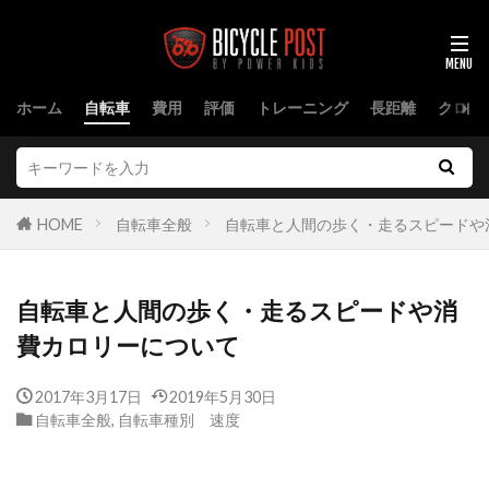
ホーム
自転車
費用
評価
トレーニング
長距離
クロス
HOME
自転車全般
自転車と人間の歩く・走るスピードや
自転車と人間の歩く・走るスピードや消
費カロリーについて
2017年3月17日
2019年5月30日
自転車全般
,
自転車種別 速度