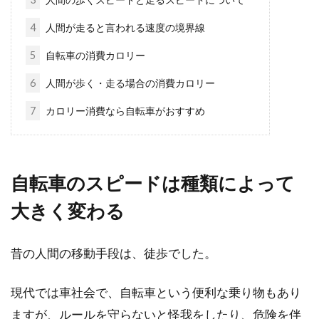
いロードバイクの乗り方
4
人間が走ると言われる速度の境界線
5
自転車の消費カロリー
ロードバイクにおいて、長時間、長距離を乗っ
ているとお尻が痛くなるという悩みを持ってい
6
人間が歩く・走る場合の消費カロリー
る方は多いか...
7
カロリー消費なら自転車がおすすめ
クロスバイクの改造ブログを参考に
カスタマイズしよう！
自転車のスピードは種類によって
大きく変わる
クロスバイクはマウンテンバイクやロードバイ
クの良いところを組み合わせた自転車ですが、
良いとこ取りした...
昔の人間の移動手段は、徒歩でした。
現代では車社会で、自転車という便利な乗り物もあり
ますが、ルールを守らないと怪我をしたり、危険を伴
スプロケットの交換ってどうやる