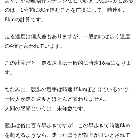
よく、不動産物件のチラシなどで駅まで徒歩○分とある
のは、1分間に80m進むことを前提にして、時速4．
ダイエット目的で、トライアスロンを始めると
いう方は、いらっしゃいますか？運動に対する
8kmの計算です。
消費カロ...
走る速度は個人差もありますが、一般的には歩く速度
の4倍と言われています。
この計算だと、走る速度は一般的に時速16㎞になりま
す。
ちなみに、競歩の選手は時速15kmほど出ているので、
一般人が走る速度とほとんど変わりません。
人間の限界というは、未知数です。
競歩は俗に言う早歩きですが、この早歩きで時速8km
を超えるようなら、走ったほうが効率が良いとされて