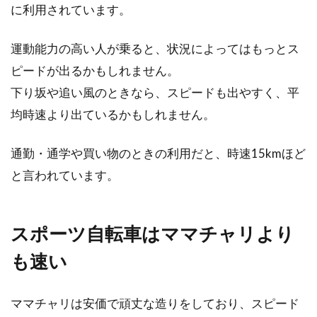
に利用されています。
こんにちは、じてんしゃライターふくだです。
運動能力の高い人が乗ると、状況によってはもっとス
初めてロードバイクなどの本格的なスポーツ自
転車を買...
ピードが出るかもしれません。
下り坂や追い風のときなら、スピードも出やすく、平
均時速より出ているかもしれません。
タイヤの種類って？新品に交換する
方法と乗り心地の違い
通勤・通学や買い物のときの利用だと、時速15kmほど
と言われています。
自転車のパーツの中で唯一地面と接触するタイ
ヤは、自転車の乗り心地を左右する重要な役割
を果たしてい...
スポーツ自転車はママチャリより
も速い
クロスバイクのブレーキのかけ方は
ママチャリは安価で頑丈な造りをしており、スピード
ゆっくりと