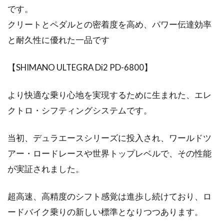
です。
ターギア
クリートとペダルとの密着度を高め、パワー伝達効率
ロードバイクのインナーアウターについてお話
と耐久性に優れた一品です
しします。ほとんどのロードバイクには、前2
段の変速...
【SHIMANO ULTEGRA Di2 PD-6800】
より快適な乗り心地を実現するために生まれた、エレ
自転車のチェーンの洗浄のおはなし
クトロ・シフティングシステムです。
こんにちは、じてんしゃライターふくだです。
当初、デュラエースシリーズに投入され、ワールドツ
自転車のチェーンの洗浄、人によっていろいろ
アー・ロードレースや世界トップレベルで、その性能
な方法があり...
が実証されました。
超高速、高精度のシフト感覚は進歩し続けており、ロ
自転車のペダル軸ってどう違うの？
ードバイク乗りの新しい標準となりつつあります。
取り外しは自分でできる？