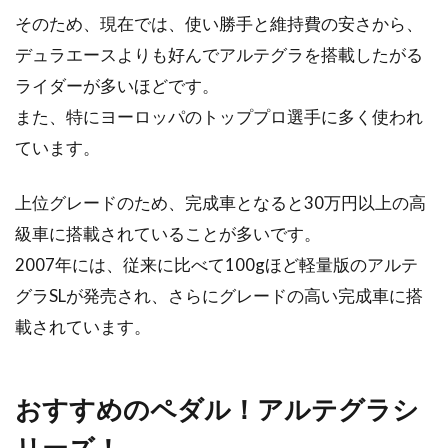
そのため、現在では、使い勝手と維持費の安さから、
るHOW TO（方法）
デュラエースよりも好んでアルテグラを搭載したがる
自転車のシフトワイヤーのメンテナンスを怠っ
ライダーが多いほどです。
ていませんか？と言っても、シフトワイヤーに
また、特にヨーロッパのトッププロ選手に多く使われ
はどんな種類があ...
ています。
上位グレードのため、完成車となると30万円以上の高
初めてロードバイクを買う人へ！ホ
級車に搭載されていることが多いです。
イールとハブを学ぼう
2007年には、従来に比べて100gほど軽量版のアルテ
グラSLが発売され、さらにグレードの高い完成車に搭
初めてロードバイクを買おうと思って色々調べ
ていると、専門用語が多すぎて何がなんだか分
載されています。
からなくなってし...
おすすめのペダル！アルテグラシ
英国発祥のレイノルズ！そのホイー