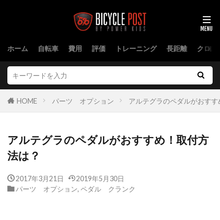
ホーム
自転車
費用
評価
トレーニング
長距離
クロス
HOME
パーツ オプション
アルテグラのペダルがおすす
アルテグラのペダルがおすすめ！取付方
法は？
2017年3月21日
2019年5月30日
パーツ オプション
,
ペダル クランク