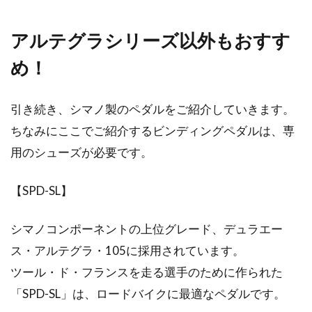
自転車に乗っていて、ペダル軸がガタガタして
アルテグラシリーズ以外もおすす
気になったことはありますか？そんなときは、
自転車屋...
め！
引き続き、シマノ製のペダルをご紹介していきます。
ロードバイクスタンドを自作してみ
ちなみにここでご紹介するビンディングペダルは、専
よう！
用のシューズが必要です。
ロードバイクスタンドは自作できるもので最近
【SPD-SL】
では、既成品を買わず自作する人が増えてきて
ます。今回ご...
シマノコンポーネントの上位グレード、デュラエー
ス・アルテグラ・105に採用されています。
ツール・ド・フランスを走る選手のために作られた
タイヤやチェーンのメンテナンスや
「SPD-SL」は、ロードバイクに最適なペダルです。
取り付け方をご紹介