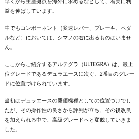
早くから生産拠点を海外に求めるなどして、着実に利
たいヘッドパーツの構造
益を伸ばしています。
ロードバイクは、乗車姿勢が非常に大切です。
中でもコンポーネント（変速レバー、ブレーキ、ペダ
そのため、ハンドルとサドルは、特によく調整
ルなど）においては、シマノの右に出るものはいませ
する...
ん。
ここからご紹介するアルテグラ（ULTEGRA）は、最上
チェーンリングの交換は必要？チェ
位グレードであるデュラエースに次ぐ、2番目のグレー
ーンの影響を受けやすい？
ドに位置づけられています。
ロードバイクに乗っていて、チェーンを変えた
当初はデュラエースの廉価機種としての位置づけでし
ことはあるけど、チェーンリングの交換って必
要あるの？交...
たが、その操作性の良さから評判が立ち、その後改良
を加えられる中で、高級グレードへと変貌していきま
した。
自転車シフトワイヤーの交換に関す