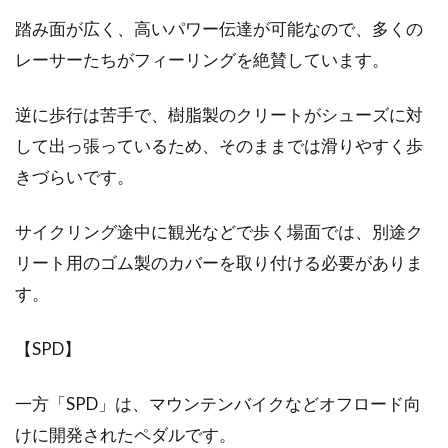
踏み面が広く、高いパワー伝達が可能なので、多くの
みなさんは、自分のお気に入りの自転車を持っ
レーサーたちがフィーリングを絶賛しています。
ていますか？お気に入りの自転車があるのであ
れば、た...
逆に歩行は苦手で、樹脂製のクリートがシューズに対
して出っ張っているため、そのままでは滑りやすく歩
きづらいです。
ピストバイクってなに？ペダルを交
換する方法は？
サイクリング途中に観光などで歩く場面では、別途ク
ピストバイクという自転車をご存じですか？マ
リート用のゴム製のカバーを取り付ける必要がありま
マチャリやロードバイクに比べて、利用者が少
す。
ないピス...
【SPD】
mtbのハンドル角度を調節して負担
一方「SPD」は、マウンテンバイクなどオフロード向
の少ない乗り方をしよう！
けに開発されたペダルです。