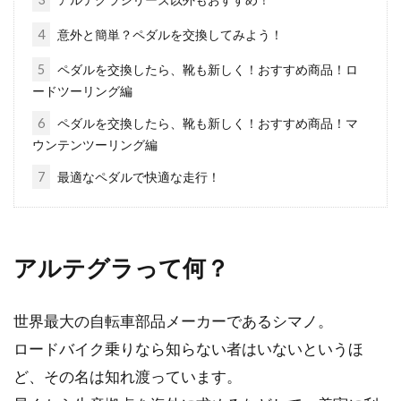
について
4
意外と簡単？ペダルを交換してみよう！
5
ペダルを交換したら、靴も新しく！おすすめ商品！ロ
ホイールやスポークは、ロードバイクを構成す
ードツーリング編
る重要な部品の一つです。しかし、ロードバイ
ク初心者...
6
ペダルを交換したら、靴も新しく！おすすめ商品！マ
ウンテンツーリング編
7
最適なペダルで快適な走行！
自転車のハンドル交換にはどんな効
果があるの？
アルテグラって何？
自転車にはハンドルが多種類あります。形状も
様々で一直線のものだけではなく、曲がってい
たりするんです...
世界最大の自転車部品メーカーであるシマノ。
ロードバイク乗りなら知らない者はいないというほ
ど、その名は知れ渡っています。
ハンドルを調整する際に知っておき