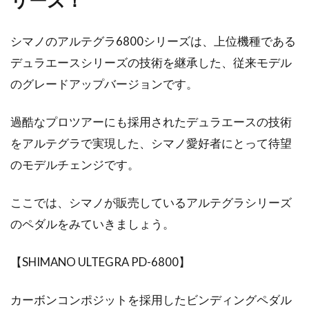
リーズ！
ル・アサルトの魅力に迫る
シマノのアルテグラ6800シリーズは、上位機種である
自転車のホイールを取り扱うメーカーは、世界
デュラエースシリーズの技術を継承した、従来モデル
中に数多く存在します。「レイノルズ」も、ホ
のグレードアップバージョンです。
イールメ...
過酷なプロツアーにも採用されたデュラエースの技術
をアルテグラで実現した、シマノ愛好者にとって待望
ホイールバランスを自分でとってみ
のモデルチェンジです。
よう！！やり方をご紹介
ここでは、シマノが販売しているアルテグラシリーズ
ホイールバランス調整は、大変重要な調整で
す。自転車を作業台に乗せてクランクを回して
のペダルをみていきましょう。
後輪を高速回...
【SHIMANO ULTEGRA PD-6800】
カーボンコンポジットを採用したビンディングペダル
ロードバイクのインナーギアとアウ