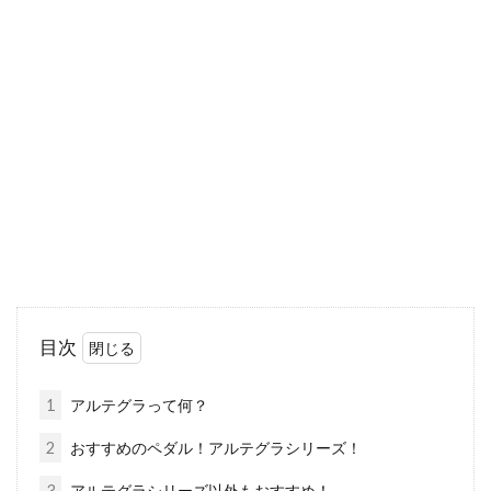
イトについて
自転車ホイールというものは、少なからずバラ
ンスが崩れているものです。そこにウエイトを
つけてバラン...
ユーラスのホイールを選ぶときのポ
イントをご紹介します！
ホイール選びは、とにかく迷ってしまう人が多
目次
いかと思います。素材や価格、重量など気にな
るポイン...
1
アルテグラって何？
2
おすすめのペダル！アルテグラシリーズ！
ロードバイクのホイールやスポーク
3
アルテグラシリーズ以外もおすすめ！