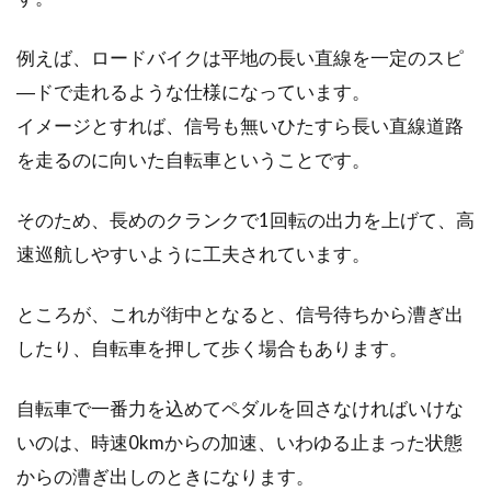
あなたの自転車のハンドルはグリップシフトで
例えば、ロードバイクは平地の長い直線を一定のスピ
すか？トリガーシフトですか？今回は、最近見
―ドで走れるような仕様になっています。
かけるこ...
イメージとすれば、信号も無いひたすら長い直線道路
を走るのに向いた自転車ということです。
自転車は軽い方が速いって本当？
そのため、長めのクランクで1回転の出力を上げて、高
速巡航しやすいように工夫されています。
こんにちは、じてんしゃライターふくだです。
自転車って軽いほうが速いっていうのはイメー
ジ的には...
ところが、これが街中となると、信号待ちから漕ぎ出
したり、自転車を押して歩く場合もあります。
自転車で一番力を込めてペダルを回さなければいけな
自転車のフロントブレーキのパッド
いのは、時速0kmからの加速、いわゆる止まった状態
を自力で交換する方法！
からの漕ぎ出しのときになります。