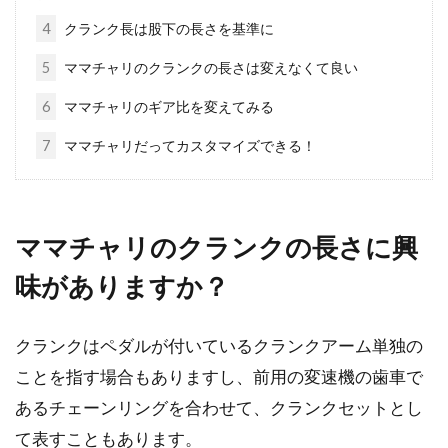
4
クランク長は股下の長さを基準に
mtbに乗っていて、ブレーキをかけると音がす
5
ママチャリのクランクの長さは変えなくて良い
る！なんて経験、一度はあるのではないでしょ
うか？...
6
ママチャリのギア比を変えてみる
7
ママチャリだってカスタマイズできる！
自転車のギアの正しい使い方ってあ
るの？
ママチャリのクランクの長さに興
こんにちは、じてんしゃライターふくだです。
味がありますか？
クロスバイクやロードバイクなどのスポーツ自
転車には、ギ...
クランクはペダルが付いているクランクアーム単独の
ことを指す場合もありますし、前用の変速機の歯車で
あるチェーンリングを合わせて、クランクセットとし
自転車にメンテナンスは不可欠！ス
て表すこともあります。
タンドを利用して効率よく