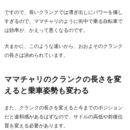
自転車、特にスポーツバイクに乗っていると、
フロントブレーキの交換時期がやってきます。
ですので、長いクランクでは漕ぎ出しにパワーを擁し
自転車店...
すぎるので、ママチャリのように街中で乗る自転車で
は効率が、かえって悪くなるのです。
自転車のスポークの組み方は一つじ
大まかに、このような違いから、おおよそのクランク
ゃない！？
の長さは決められています。
自転車のパーツであるスポーク。自転車を知っ
ている人はスポークを知っていると思います。
ママチャリのクランクの長さを変
しかしママチャリ...
えると乗車姿勢も変わる
また、クランクの長さを変えると今までのポジション
英国発祥のレイノルズ！そのホイー
だと違和感があるはずなので、サドルの高低や前後位
ル・アサルトの魅力に迫る
置を変える必要があります。