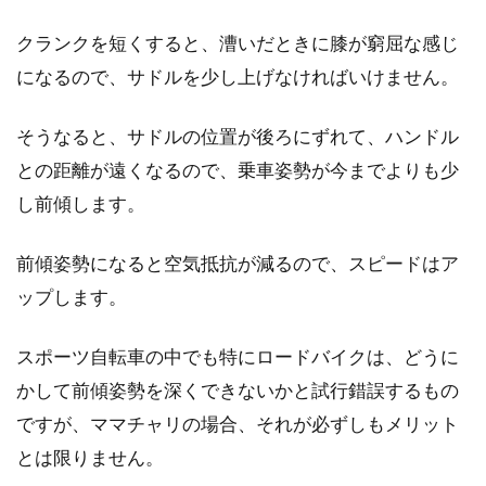
自転車のホイールを取り扱うメーカーは、世界
中に数多く存在します。「レイノルズ」も、ホ
クランクを短くすると、漕いだときに膝が窮屈な感じ
イールメ...
になるので、サドルを少し上げなければいけません。
そうなると、サドルの位置が後ろにずれて、ハンドル
アルテグラのホイールってどう？高
との距離が遠くなるので、乗車姿勢が今までよりも少
評価なホイールはどれ？
し前傾します。
ロードバイクなどのスポーツ自転車に乗ってい
前傾姿勢になると空気抵抗が減るので、スピードはア
る人であれば、いくつかの部品をカスタムした
ップします。
経験があるかもし...
スポーツ自転車の中でも特にロードバイクは、どうに
かして前傾姿勢を深くできないかと試行錯誤するもの
自転車のサイズ選び～ビアンキ編～
ですが、ママチャリの場合、それが必ずしもメリット
とは限りません。
近年、自転車の人気は急速に加速しています。
健康・ダイエットのため、通勤のため、趣味と