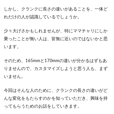
しかし、クランクに長さの違いがあることを、一体ど
スポーツ自転車は見た目がスポーティで格好良
れだけの人が認識しているでしょうか。
いです。しかし、同じ自転車を乗っている人で
丸かぶりする...
少々大げさかもしれませんが、特にママチャリにしか
乗ったことが無い人は、皆無に近いのではないかと思
います。
徒歩と自転車、ダイエットにはどっ
ちが効果的？その速度と時間
そのため、165mmと170mmの違いが分かるはずもあ
りませんので、カスタマイズしようと思う人も、まず
近年では、健康やダイエットの目的で自転車に
興味を持つ人も増えています。確かに運動にな
いません。
りますし、同...
今回はそんな人のために、クランクの長さの違いがど
んな変化をもたらすのかを知っていただき、興味を持
ジャイアントのクロスバイクを最安
ってもらうためのお話をしていきます。
値で買うには