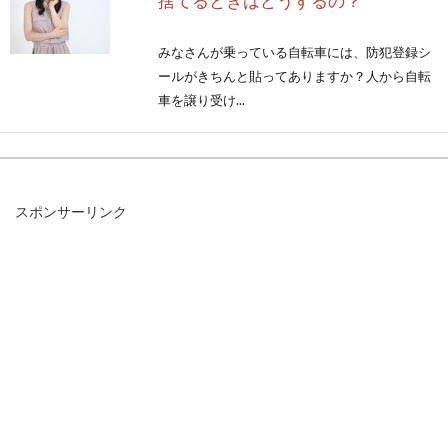
捨てるときはどうするの？
みなさんが乗っている自転車には、防犯登録シ
ールがきちんと貼ってありますか？人から自転
車を譲り受け...
憧れのディープリムホイールは安い
スポンサーリンク
の？高いの？
自転車のトラック競技などで、よく見かけるリ
ムの幅の広いホイールがディープリムホイール
です。屋...
自転車のスプロケットを交換・洗浄
してメンテナンスしよう