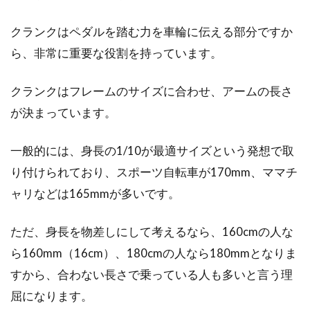
クランクはペダルを踏む力を車輪に伝える部分ですか
スポーツ系自転車では各所のメンテナンスが不
可欠ですが、その際に自転車をどう固定するか
ら、非常に重要な役割を持っています。
が問題に...
クランクはフレームのサイズに合わせ、アームの長さ
が決まっています。
自転車スポークは長さに種類があ
一般的には、身長の1/10が最適サイズという発想で取
る！スポークの長さを知ろう
り付けられており、スポーツ自転車が170mm、ママチ
様々な部品から成り立って出来ている自転車で
ャリなどは165mmが多いです。
すが、中でも走るときに重要になってくる部品
がスポークです。...
ただ、身長を物差しにして考えるなら、160cmの人な
ら160mm（16cm）、180cmの人なら180mmとなりま
すから、合わない長さで乗っている人も多いと言う理
自転車に貼るステッカーを自作し
屈になります。
て、オリジナルの自転車へ