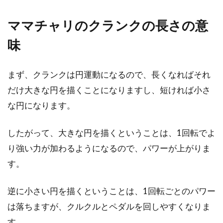
こんにちは、じてんしゃライターふくだです。
ママチャリのクランクの長さの意
今回は、ジャイアントのクロスバイクを最安値
味
で買うに...
まず、クランクは円運動になるので、長くなればそれ
だけ大きな円を描くことになりますし、短ければ小さ
自転車のパーツの名前分かります
な円になります。
か？フレームって何？
したがって、大きな円を描くということは、1回転でよ
自転車のパーツには様々な種類があり、それぞ
れに特徴的な名前があります。フレームとひと
り強い力が加わるようになるので、パワーが上がりま
口に言っ...
す。
逆に小さい円を描くということは、1回転ごとのパワー
自転車のグリップシフト！よくある
は落ちますが、クルクルとペダルを回しやすくなりま
トラブル解決と交換方法！
す。