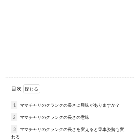
スプロケットはチェーン、チェーンリングと並
んで、ロードバイクの可動部分の要となる部分
です。...
ピナレロはグランフォンドにも強
い！ アングリルの評価は？
ロードバイクを販売するメーカーでイタリアに
目次
籍を置くメーカー（ブランド）は、高額なバイ
クを中心に扱...
1
ママチャリのクランクの長さに興味がありますか？
2
ママチャリのクランクの長さの意味
mtbのブレーキから音がする！そん
3
ママチャリのクランクの長さを変えると乗車姿勢も変
わる
な時の解消法と防止策は？