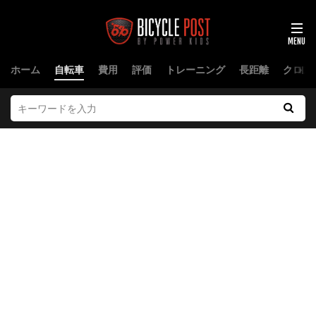
ホーム
自転車
費用
評価
トレーニング
長距離
クロス