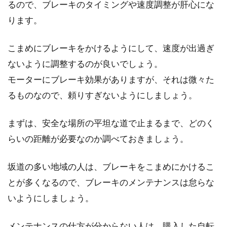
るので、ブレーキのタイミングや速度調整が肝心にな
ロードバイクで、フレーム素材といったら、ア
ります。
ルミやカーボン、クロモリが上げられますね。
今回は、...
こまめにブレーキをかけるようにして、速度が出過ぎ
ないように調整するのが良いでしょう。
シマノのマウンテンバイク用29erホ
モーターにブレーキ効果がありますが、それは微々た
イールの実力は
るものなので、頼りすぎないようにしましょう。
「クロスカントリーのレースなら29インチだ
まずは、安全な場所の平坦な道で止まるまで、どのく
ね」なんて声を耳にすることがあります。ま
らいの距離が必要なのか調べておきましょう。
た、2...
坂道の多い地域の人は、ブレーキをこまめにかけるこ
とが多くなるので、ブレーキのメンテナンスは怠らな
シマノのクランクの外し方ってどう
いようにしましょう。
するの？
メンテナンスの仕方が分からない人は、購入した自転