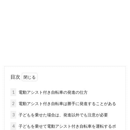
2015年の6月に道路交通法が改正され、より一
層罰則が強化されました。環境の整備も進めら
れてきてい...
自転車が欲しい！身長が低い人への
おすすめは？
身長が低い方は、標準身長の方に比べて、自転
目次
車選びに苦労されていると思います。特に女性
で、この悩み...
1
電動アシスト付き自転車の発進の仕方
2
電動アシスト付き自転車は勝手に発進することがある
中学生におすすめの通学自転車をご
3
子どもを乗せた場合は、発進以外でも注意が必要
紹介します！
4
子どもを乗せて電動アシスト付き自転車を運転するポ