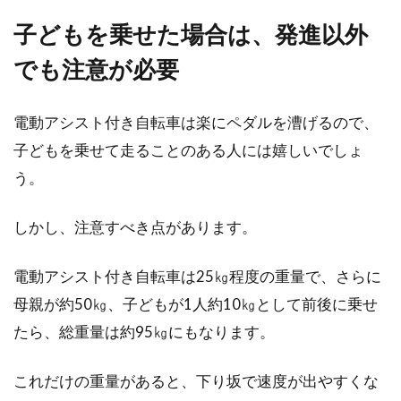
GIANTは台湾の大手人気メーカー。イメージ的
子どもを乗せた場合は、発進以外
には見渡せば荷物を積みすぎるくらい積んでい
るバイクが...
でも注意が必要
電動アシスト付き自転車は楽にペダルを漕げるので、
自転車やロードバイクを趣味にする
子どもを乗せて走ることのある人には嬉しいでしょ
と良いこといっぱい！
う。
休日に、自転車やロードバイクに乗ってお出か
しかし、注意すべき点があります。
けをしている人を見たことがありますか？実
は、自転車やロ...
電動アシスト付き自転車は25㎏程度の重量で、さらに
母親が約50㎏、子どもが1人約10㎏として前後に乗せ
たら、総重量は約95㎏にもなります。
カーボン自転車の寿命はどのくら
い！？フレームの特徴とは
これだけの重量があると、下り坂で速度が出やすくな