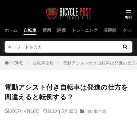
ホーム
自転車
費用
評価
トレーニング
長距離
クロス
HOME
自転車全般
電動アシスト付き自転車は発進の仕方
電動アシスト付き自転車は発進の仕方を
間違えると転倒する？
2017年4月10日
2019年5月30日
自転車全般