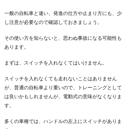
ロードバイクをお持ちのみなさん、定期的なメ
一般の自転車と違い、発進の仕方や止まり方にも、少
ンテナンスをしていらっしゃいますでしょう
か。日々の走りへ...
し注意が必要なので確認しておきましょう。
その使い方を知らないと、思わぬ事故になる可能性も
あります。
サイクリストになりたい！女性にお
すすめの自転車は？
まずは、スイッチを入れなくてはいけません。
休日にサイクルウェアを着て颯爽と道路を駆け
スイッチを入れなくても走れないことはありません
抜けるサイクリストを見ると、「かっこいい
な」と思いますよね...
が、普通の自転車より重いので、トレーニングとして
は良いかもしれませんが、電動式の意味がなくなりま
す。
自転車の無灯火は警察につかまる？
ルールをしっかり確認！
多くの車種では、ハンドルの左上にスイッチがありま