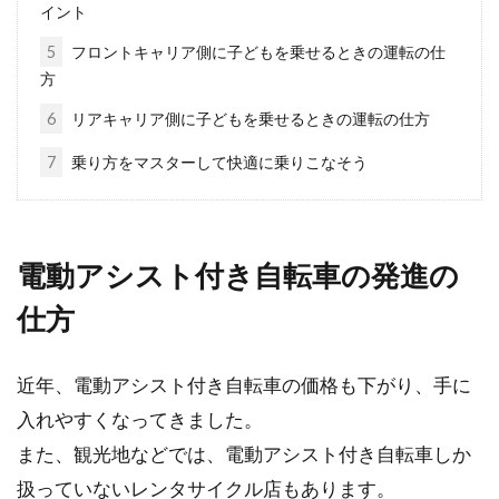
イント
春から中学生になるお子さんを持つご両親は、
5
フロントキャリア側に子どもを乗せるときの運転の仕
お子さんの通学自転車をどうしようか、お悩み
方
ではありませんか...
6
リアキャリア側に子どもを乗せるときの運転の仕方
7
乗り方をマスターして快適に乗りこなそう
ストライダーのサドルの高さを調節
して快適に走ろう！
電動アシスト付き自転車の発進の
ストライダーは、サドルやハンドルの高さを調
節することができます。そして、その調節の幅
仕方
が大...
近年、電動アシスト付き自転車の価格も下がり、手に
入れやすくなってきました。
ロードバイクのメンテナンス！ギア
また、観光地などでは、電動アシスト付き自転車しか
の洗浄にチャレンジ！
扱っていないレンタサイクル店もあります。