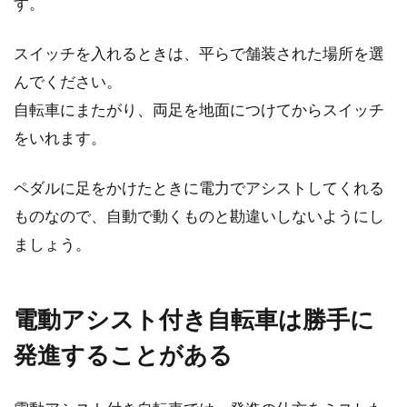
す。
道路交通法が改正され、自転車に対する罰則も
だいぶ強化されました。悲惨な事故を減らすた
スイッチを入れるときは、平らで舗装された場所を選
めにも、多く...
んでください。
自転車にまたがり、両足を地面につけてからスイッチ
をいれます。
自転車が盗難！？犯人が捕まったら
どんな罪になる？
ペダルに足をかけたときに電力でアシストしてくれる
ものなので、自動で動くものと勘違いしないようにし
近年、自転車の盗難が大変多くなってきてま
ましょう。
す。盗難は立派な犯罪になります。では、犯人
はどのような罪に問...
電動アシスト付き自転車は勝手に
発進することがある
自転車の盗難、警察への届け出とそ
の対策は？