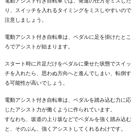
電動アシスト付き自転車では、発進の仕方をミスした
スポーツバイクビギナーのためのお役立ち情報
り、スイッチを入れるタイミングをミスしやすいので
を、あれこれサクッと調査隊。今回は自転車の
注意しましょう。
盗難の際、警...
電動アシスト付き自転車は、ペダルに足を掛けたとこ
ろでアシストが始まります。
自転車のペダルからの異音、どんな
トラブル？原因と対処法
スタート時に片足だけをペダルに乗せた状態でスイッ
チを入れたら、思わぬ方向へと進んでしまい、転倒す
自転車のパーツで重要なものの一つにペダルが
る可能性が高いでしょう。
あります。私たちの身体と自転車が触れている
部分でもありま...
電動アシスト付き自転車は、ペダルを踏み込む力に応
じたアシスト力が働くように作られています。
すなわち、坂道の上り坂などでペダルを強く踏み込む
ロードバイクの後ろホイールから出
と、そのぶん、強くアシストしてくれるわけです。
るラチェット音とは？