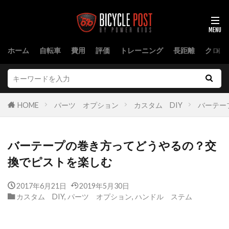
ホーム
自転車
費用
評価
トレーニング
長距離
クロス
HOME
パーツ オプション
カスタム DIY
バーテー
バーテープの巻き方ってどうやるの？交
換でピストを楽しむ
2017年6月21日
2019年5月30日
カスタム DIY
,
パーツ オプション
,
ハンドル ステム