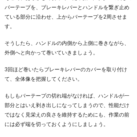
バーテープを、ブレーキレバーとハンドルを繋ぎ止め
モデルチェンジした今だからこそ10
ている部分に沿わせ、上からバーテープを2周させま
速アルテグラを振り返る
す。
今でこそロードバイク用の変速段数はリア11速
そうしたら、ハンドルの内側から上側に巻きながら、
が最高になっていますが、ほんの数年前までは
外側へと向かって巻いていきましょう。
10速が最高で...
3回ほど巻いたらブレーキレバーのカバーを取り付け
て、全体像を把握してください。
自転車のタイヤに入れる空気ってど
のくらい？
もしもバーテープの切れ端がなければ、ハンドルが一
部分とはいえ剥き出しになってしまうので、性能だけ
車の空気圧はスタンドに立ち寄った時や、高速
ではなく見栄えの良さを維持するためにも、作業の前
道路に乗る前などのタイミングでチェックしま
には必ず端を切っておくようにしましょう。
すよね。自転車の...