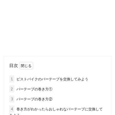
のある方はいらっしゃると思います。大きな音
の出るパ...
自転車スポークのテンションは緩ん
でない？調整方法ご紹介！
自転車に乗っていて、なんだか乗り心地が悪い
な。もしかしたら、スポークテンションの緩み
目次
によるものか...
1
ピストバイクのバーテープを交換してみよう
2
バーテープの巻き方①
bb30aって？シマノのクランクは？
3
バーテープの巻き方②
こんにちは、じてんしゃライターふくだです。
4
巻き方がわかったらおしゃれなバーテープに交換して
bb30aってご存知ですか。書き間違いでaが多い