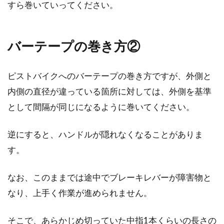
すら巻いていってください。
ロードレーサーにスタンドは取り付
けられる？
バーテープの巻き方②
こんにちは、じてんしゃライターふくだです。
ピストバイクへのバーテープの巻き方ですが、外側と
ロードレーサーで出掛けてご飯でも食べようと
内側の直径が違っている箇所に対しては、外側を基準
いう時に困る...
として間隔が同じになるように巻いてください。
逆にすると、ハンドルが隠れなくなることがありま
クロスバイクのブレーキをかけづら
す。
い場合はレバーの調整を！
なお、このままでは途中でブレーキレバーが障害物と
クロスバイクに乗っていて、ブレーキをかけづ
なり、上手く作業が進められません。
らいと感じたことはありませんか？そんな場合
は、ブレーキ...
そこで、あらかじめ切っていた中指1本くらいの長さの