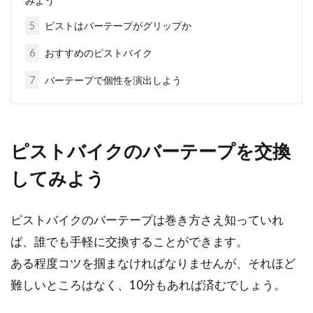
みよう
ん...
5
ピストはバーテープがグリップか
6
おすすめのピストバイク
自転車のホイールの歪みに関して
7
バーテープで個性を演出しよう
こんにちは、じてんしゃライターふくだです。
いかに大事に乗れども、ある日、突然にホイー
ルの歪みは出...
ピストバイクのバーテープを交換
してみよう
自転車のタイヤなどのパーツを処分
ピストバイクのバーテープは巻き方さえ知っていれ
する方法を教えて！
ば、誰でも手軽に交換することができます。
自転車は、タイヤなど数多くのパーツで構成さ
ある程度コツを掴まなければなりませんが、それほど
れています。パーツごとに劣化のスピードが違
難しいところはなく、10分もあれば済むでしょう。
うため、...