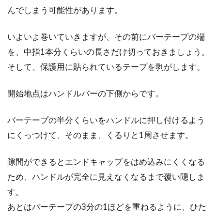
んでしまう可能性があります。
ピストバイクってなに？ペダルを交
いよいよ巻いていきますが、その前にバーテープの端
換する方法は？
を、中指1本分くらいの長さだけ切っておきましょう。
そして、保護用に貼られているテープを剥がします。
ピストバイクという自転車をご存じですか？マ
マチャリやロードバイクに比べて、利用者が少
ないピス...
開始地点はハンドルバーの下側からです。
バーテープの半分くらいをハンドルに押し付けるよう
にくっつけて、そのまま、くるりと1周させます。
ロードバイク乗りのためのヘルメッ
ト講座とおすすめメーカー
隙間ができるとエンドキャップをはめ込みにくくなる
ため、ハンドルが完全に見えなくなるまで覆い隠しま
こんにちは、じてんしゃライターふくだです。
昨今は、町などでロードバイクに乗っている人
す。
を見掛け...
あとはバーテープの3分の1ほどを重ねるように、ひた