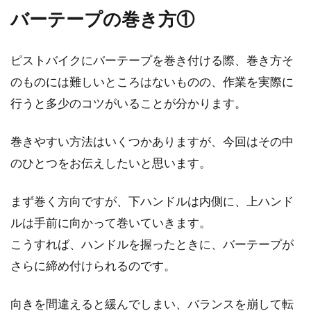
バーテープの巻き方①
自転車のタイヤが破裂パンク？大き
ピストバイクにバーテープを巻き付ける際、巻き方そ
い音にびっくり！
のものには難しいところはないものの、作業を実際に
自転車タイヤの破裂パンク（バースト）を経験
行うと多少のコツがいることが分かります。
したことはありますでしょうか。気づいたらパ
ンクしていたなん...
巻きやすい方法はいくつかありますが、今回はその中
のひとつをお伝えしたいと思います。
フラットバー化が、ロードをクロス
まず巻く方向ですが、下ハンドルは内側に、上ハンド
の見た目に近づける近道！
ルは手前に向かって巻いていきます。
こうすれば、ハンドルを握ったときに、バーテープが
性能は、ロードバイクがいいんだけど、見た目
さらに締め付けられるのです。
はクロスバイクが好み…どちらを購入しようか
迷っている、...
向きを間違えると緩んでしまい、バランスを崩して転