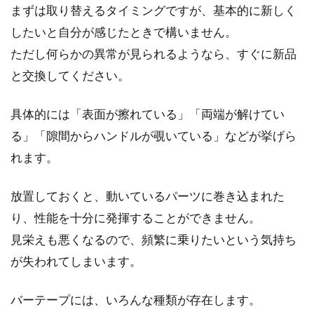
まずは取り替えるタイミングですが、基本的に新しく
したいと自分が感じたときで構いません。
クロスバイクのハンドルとグリップ
ただし何らかの異常が見られるようなら、すぐに新品
のおすすめカスタム！
と交換してください。
車のハンドルもモノによっては長年乗っている
具体的には「表面が擦れている」「両端が解けてい
とまぁひどい状態になりますが、クロスバイク
る」「隙間からハンドルが覗いている」などが挙げら
だって同じです...
れます。
放置しておくと、動いているパーツに巻き込まれた
シマノ・デュラエースハブを徹底解
り、性能を十分に発揮することができません。
説！
見栄えも悪くなるので、頻繁に乗りたいという気持ち
シマノのデュラエースハブを手組で使う人は、
が失われてしまいます。
結構多いと思います。また、シマノの完組ホイ
ールを使...
バーテープには、いろんな種類が存在します。