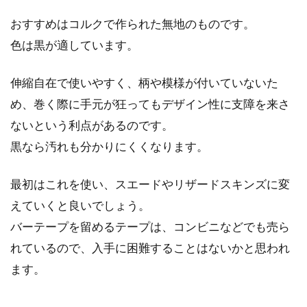
おすすめはコルクで作られた無地のものです。
自転車で荷物をどう運ぶ？荷台やゴ
色は黒が適しています。
ムひものご紹介
伸縮自在で使いやすく、柄や模様が付いていないた
皆様は、どのようなシーンに自転車を利用され
め、巻く際に手元が狂ってもデザイン性に支障を来さ
ますか？ポダリングや数時間サイクリングをす
ないという利点があるのです。
るだけな...
黒なら汚れも分かりにくくなります。
最初はこれを使い、スエードやリザードスキンズに変
自転車のチューブのあれこれ。交換
えていくと良いでしょう。
代・本体価格・種類など
バーテープを留めるテープは、コンビニなどでも売ら
れているので、入手に困難することはないかと思われ
自転車のタイヤに包まれているチューブです
ます。
が、これが無いと自転車は走れません。このチ
ューブがパンク...