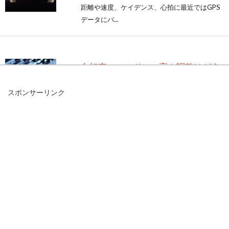
距離や速度、ケイデンス、心拍に最近ではGPS
データにパ...
自転車のハンドルの高さ調整はどう
やってするの？
スポンサーリンク
自転車に乗っていて、「ハンドルの高さがいま
いち合ってない・・・」と感じたことのある方
も多いかと思いま...
パンクの危険性がある道路や対策法
を教えて！
自転車に乗っていて、タイヤがパンクした経験