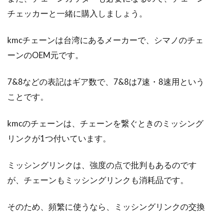
チェッカーと一緒に購入しましょう。
自転車のヘルメットの重要性！ロー
kmcチェーンは台湾にあるメーカーで、シマノのチェ
ドバイク用ヘルメットは？
ーンのOEM元です。
自転車は、交通法規上はヘルメットの着用義務
7&8などの表記はギア数で、7&8は7速・8速用という
はありません。ですが、ロードバイクなどで
ことです。
は、通勤レ...
kmcのチェーンは、チェーンを繋ぐときのミッシング
リンクが1つ付いています。
トレックのクロスバイクをブレーキ
交換でもっと快適に！
ミッシングリンクは、強度の点で批判もあるのです
が、チェーンもミッシングリンクも消耗品です。
こんにちは、自転車ライターふくだです。先
日、トレックのクロスバイクを購入した知人に
「ブレーキ交換...
そのため、頻繁に使うなら、ミッシングリンクの交換