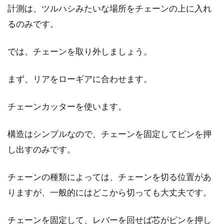
計測は、ツルハシみたいな場所をチェーンの上に入れ
るのみです。
ロードバイクの車載用キャリアを自
作してみる？
では、チェーンを取り外しましょう。
こんにちは、じてんしゃライターふくだです。
まず、リアをローギアに合わせます。
ロードバイクを車に積む時に上手く積む方法が
無いかなとい...
チェーンカッターを使います。
構造はシンプルなので、チェーンを固定してピンを押
コラテックのロードバイクはサイズ
し出すのみです。
が日本人向けというのは？
チェーンの種類によっては、チェーンを切る位置があ
コラテックという、スポーツ自転車メーカーを
りますが、一般的にはどこから切っても大丈夫です。
ご存知でしょうか？ドイツに本拠を置き、プロ
チー...
チェーンを固定して、レバーを回せば芯がピンを押し