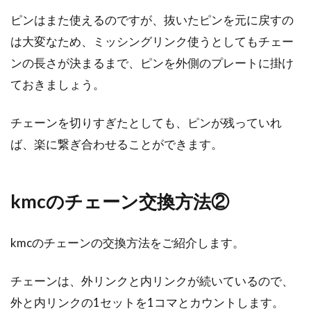
ピンはまた使えるのですが、抜いたピンを元に戻すの
は大変なため、ミッシングリンク使うとしてもチェー
カメラと自転車が趣味な人におすす
ンの長さが決まるまで、ピンを外側のプレートに掛け
め！両方楽しめるスポット
ておきましょう。
趣味が１つしかない。という方は、稀なのでは
ないでしょうか。「自転車に乗るようになった
チェーンを切りすぎたとしても、ピンが残っていれ
ら、景色が綺...
ば、楽に繋ぎ合わせることができます。
カーボンレースモデルはハードルが
kmcのチェーン交換方法②
高い？ANCHOR・RS8の評判
kmcのチェーンの交換方法をご紹介します。
今回はANCHORの「RS8」を、「初めてのカー
ボンロードに乗る方におすすめ」という観点で
チェーンは、外リンクと内リンクが続いているので、
ご紹介...
外と内リンクの1セットを1コマとカウントします。