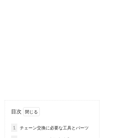
ロードバイクのショップでお勧め
は？都内、ホームセンター、ネッ
ト？
最近はネットでお買い物が便利で、お店に出か
けなくても「ワンクリック」で物が届きます。
これに慣れてしま...
トライアスロンの自転車パートの速
度
目次
こんにちは、じてんしゃライターふくだです。
トライアスロンってすごいですよね。泳いで、
1
チェーン交換に必要な工具とパーツ
自転車乗って...