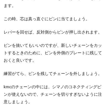
ます。
ロードバイクのbbをメンテナンスで
この時、芯は真っ直ぐにピンに当てましょう。
異音を解消！
レバーを回せば、反対側からピンが押し出されます。
ロードバイクを乗ってくるとパーツの磨耗は必
ず起こります。パーツは、沢山あり、チェーン
ピンを抜いてもいいのですが、新しいチェーンをカッ
やbb、タイ...
トするときのために、ピンを外側のプレートに残して
おくと良いです。
【必見】人気のロードバイクメーカ
練習がてら、ピンを残してチェーンを外しましょう。
ー12社をプロが徹底評価
kmcのチェーンの中には、シマノのコネクティングピ
こんにちは、じてんしゃライターふくだです。
ンが使えないので、チェーンを切りすぎないように注
ロードバイクのメーカーって、本当にたくさん
ありますよね...
意しましょう。