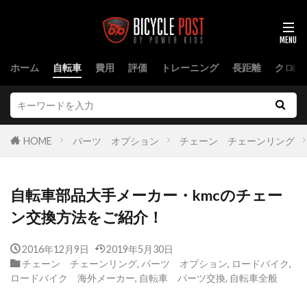
ホーム
自転車
費用
評価
トレーニング
長距離
クロス
HOME
パーツ オプション
チェーン チェーンリング
自転車部品大手メーカー・kmcのチェー
ン交換方法をご紹介！
2016年12月9日
2019年5月30日
チェーン チェーンリング
,
パーツ オプション
,
ロードバイク
,
ロードバイク 海外メーカー
,
自転車 パーツ交換
,
自転車全般