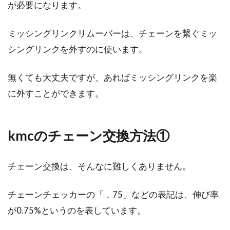
が必要になります。
ミッシングリンクリムーバーは、チェーンを繋ぐミッ
クロスバイクは初心者でも楽しい！
シングリンクを外すのに使います。
思い出はブログに載せよう
無くても大丈夫ですが、あればミッシングリンクを楽
ママチャリより、もっと速く走れる自転車が欲
しいと思うことはありませんか？そんな願いを
に外すことができます。
叶えてくれる...
kmcのチェーン交換方法①
道路交通法で自転車の制限速度があ
る？罰則規定は？
チェーン交換は、そんなに難しくありません。
自転車における道路交通法が改正されてから、
チェーンチェッカーの「．75」などの表記は、伸び率
サイクリストは注意して走行することが多くな
が0.75%というのを表しています。
りマナーも改善さ...