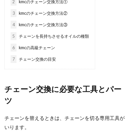
2
kmcのチェーン交換方法①
3
kmcのチェーン交換方法②
通学自転車やお気に入りの自転車に
4
kmcのチェーン交換方法③
荷台をつける！
5
チェーンを長持ちさせるオイルの種類
みなさんの自転車、荷台はついていますか？マ
6
kmcの高級チェーン
マチャリなどの一般的な街乗り自転車には標準
7
チェーン交換の目安
装備されてい...
自転車チェーンは劣化が避けられな
チェーン交換に必要な工具とパー
い！交換方法を知ろう
ツ
自転車には多くの消耗品が使用されています
チェーンを替えるときは、チェーンを切る専用工具が
が、中でも摩耗や劣化が激しく交換頻度が高く
なるのがチ...
いります。