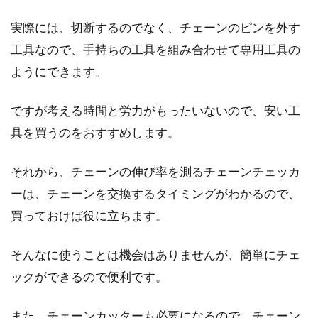
実際には、切断するのでなく、チェーンのピンを外す
工具なので、手持ちの工具を組み合わせて専用工具の
登れるエアロロードは健在！メリ
ようにできます。
ダ・リアクト4000の実力
ですが考える時間と労力がもったいないので、安い工
台湾の世界的自転車メーカー「メリダ」は、
2013年の初参戦から近年UCIワールドツアーで
具を買うのをおすすめします。
目覚...
それから、チェーンの伸び率を測るチェーンチェッカ
ーは、チェーンを交換するタイミングがわかるので、
bmxを乗りこなしたい！ジャイロを
買っておけば役に立ちます。
かっこよく決めたい！
そんなに使うことは機会はありませんが、簡単にチェ
bmxってかっこよく乗りこなしたいですよね。
ックができるので便利です。
フラットにしようかストリートにしようか、迷
ってい...
また、チェーンカッターも必要になるので、チェーン