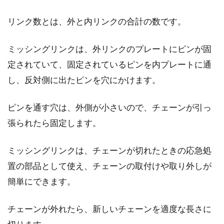
リンク数とは、外と内リンクの合計の数です。
ブレーキの修理・交換にかかる金額
や自分でできる手順を紹介
ミッシングリンクは、外リンクのプレートにピンが固
定されていて、固定されているピンを内プレートに通
ロードバイクに乗っていて、ブレーキをかける
し、反対側に出たピンを穴にかけます。
と異音がしたり、ブレーキがきかなくなってき
たりする経験があ...
ピンを通す穴は、外側が小さいので、チェーンが引っ
張られたら固定します。
ミッシングリンクは、チェーンが切れたときの応急処
置の部品として使え、チェーンの取付けや取り外しが
簡単にできます。
チェーンが外れたら、新しいチェーンを適度な長さに