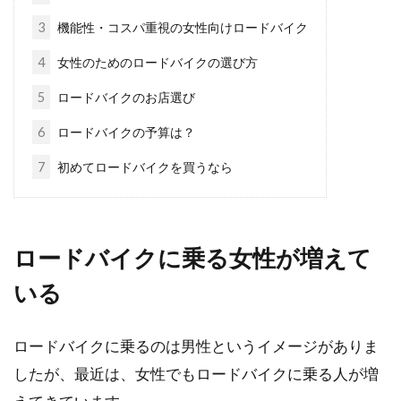
自転車に泥除けは必須！？自分と周
3
機能性・コスパ重視の女性向けロードバイク
りに対する効果は？
4
女性のためのロードバイクの選び方
5
ロードバイクのお店選び
クロスバイクやロードバイクなどのスポーツ自
転車には基本的に泥除けがないことをご存じで
6
ロードバイクの予算は？
しょうか？ 泥...
7
初めてロードバイクを買うなら
自転車のメーカーはどれがおすす
め？初めてのロードバイク！
ロードバイクに乗る女性が増えて
いる
自転車のメーカーってたくさんあります。ロー
ドバイクに焦点をあてますと、やっぱりヨーロ
ッパの自転車...
ロードバイクに乗るのは男性というイメージがありま
したが、最近は、女性でもロードバイクに乗る人が増