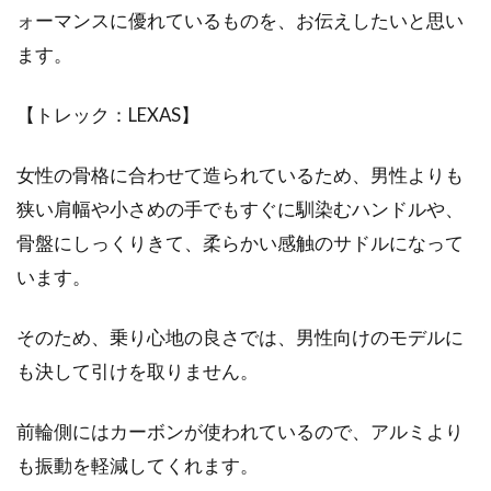
かっこよく決めたい！
ォーマンスに優れているものを、お伝えしたいと思い
ます。
bmxってかっこよく乗りこなしたいですよね。
フラットにしようかストリートにしようか、迷
【トレック：LEXAS】
ってい...
女性の骨格に合わせて造られているため、男性よりも
狭い肩幅や小さめの手でもすぐに馴染むハンドルや、
自転車のブレーキがキーキーとうる
骨盤にしっくりきて、柔らかい感触のサドルになって
さく鳴る！原因と対処法
います。
古い自転車に乗っていてブレーキをかけるとキ
そのため、乗り心地の良さでは、男性向けのモデルに
ーキーうるさい音がする・・・こんな経験、あ
も決して引けを取りません。
りませんか？...
前輪側にはカーボンが使われているので、アルミより
も振動を軽減してくれます。
自転車のサドルに座っていると坐骨