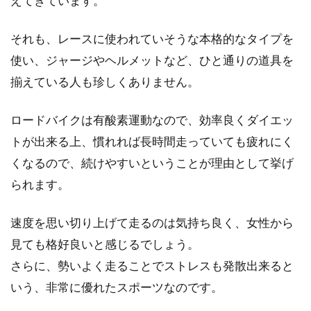
えてきています。
自転車で安全に走ろう！渋滞時、す
それも、レースに使われていそうな本格的なタイプを
り抜けは違反！？
使い、ジャージやヘルメットなど、ひと通りの道具を
近頃の自転車ブームで、本格的に自転車に乗る
揃えている人も珍しくありません。
人が増えました。都市部では、ロードバイクや
クロスバイク...
ロードバイクは有酸素運動なので、効率良くダイエッ
トが出来る上、慣れれば長時間走っていても疲れにく
くなるので、続けやすいということが理由として挙げ
クロスバイクのホイールをカスタム
られます。
して速度アップを図る！
速度を思い切り上げて走るのは気持ち良く、女性から
もっともっと速く走りたい、そんな欲望を叶え
見ても格好良いと感じるでしょう。
るためにパーツをカスタムしていく、これがま
た楽しみのひと...
さらに、勢いよく走ることでストレスも発散出来ると
いう、非常に優れたスポーツなのです。