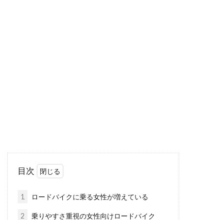
スペシャライズドのアレーが2018年
モデルチェンジ！
アメリカの自転車メーカー・スペシャライズド
のアルミロードバイク「アレー」が2018年モデ
ルチェン...
ドイツの老舗・シグマのサイコン！
電池が手に入れにくい！？
サイコンといえば、キャットアイやガーミンが
目次
有名ですね。シグマのサイコンは、性能は良い
のですが...
1
ロードバイクに乗る女性が増えている
2
乗りやすさ重視の女性向けロードバイク