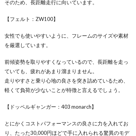
そのため、長距離走行に向いています。
が痛い理由！解消法は？
【フェルト：ZW100】
自転車の悩みで最も多いと言っても過言ではな
いのが、サドルに長い時間座っているとお尻が
痛くなるとい...
女性でも使いやすいように、フレームのサイズや素材
を厳選しています。
前傾姿勢を取りやすくなっているので、長距離を走っ
ていても、疲れがあまり溜まりません。
走りやすさと乗り心地の良さを突き詰めているため、
軽くて負荷が少ないことが特徴と言えるでしょう。
【ドッペルギャンガー：403 monarch】
とにかくコストパフォーマンスの良さに力を入れてお
り、たった30,000円ほどで手に入れられる驚異のモデ