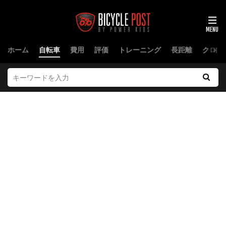
ホーム
自転車
費用
評価
トレーニング
長距離
クロス