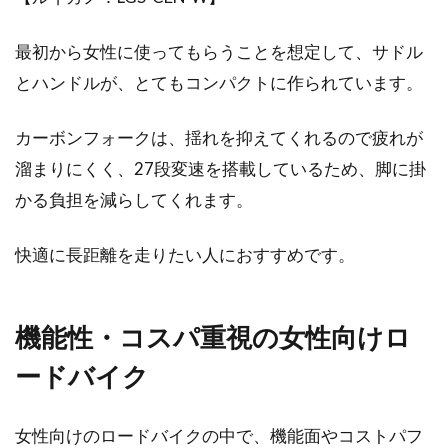
ド！おすすめブランドは？
最初から女性に使ってもらうことを想定して、サドル
自転車を欲しいけど、どんなものがいいかわか
とハンドルが、とてもコンパクトに作られています。
らない…シンプルなものがいいな…なんて方はい
ませんか？...
カーボンフォークは、揺れを抑えてくれるので疲れが
溜まりにくく、27段変速を搭載しているため、脚に掛
かる負担を減らしてくれます。
悩める女子必見！！身長が低い場合
の自転車の選び方って？？
快適に長距離を走りたい人におすすめです。
おしゃれな自転車に乗ってみたいけど、そもそ
もどんな種類があるのかわからないし、どうや
機能性・コスパ重視の女性向けロ
って選んだらいい...
ードバイク
bmxを乗りこなしたい！ジャイロを
女性向けのロードバイクの中で、機能面やコストパフ