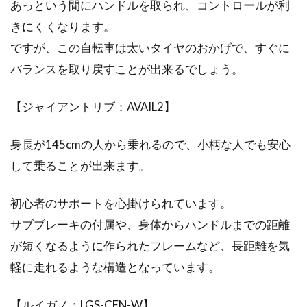
あっという間にハンドルを取られ、コントロールが利
機種が減っても存在感は変わらな
きにくくなります。
い！ピナレロ「GAN」の評価
ですが、この自転車は太いタイヤのおかげで、すぐに
バランスを取り戻すことが出来るでしょう。
高級なロードバイクを多く扱うイメージがある
イタリアンブランドの中でも、とりわけピナレ
ロの「DOG...
【ジャイアントリブ：AVAIL2】
身長が145cmの人から乗れるので、小柄な人でも安心
して乗ることが出来ます。
bb30aって？シマノのクランクは？
初心者のサポートを心掛けられています。
こんにちは、じてんしゃライターふくだです。
bb30aってご存知ですか。書き間違いでaが多い
サブブレーキの付属や、身体からハンドルまでの距離
ん...
が短くなるように作られたフレームなど、長距離を気
軽に走れるような構造となっています。
自転車を買うならシングルスピー
【ルイガノ：LGS-CEN-W】