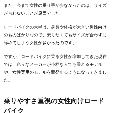
また、今まで女性の乗り手が少なかったのは、サイズ
ピナレロの自転車ラインナップ！レ
が合わないことが原因でした。
ースモデル以外はあるのか
ロードバイクの大半は、身長や体格が大きい男性向け
今回はピナレロの自転車をご紹介しますが、ど
んな人、シチュエーション、用途など、何に最
のものばかりなので、乗りたくてもサイズが合わずに
適なのかとい...
諦めてしまう女性が多かったのです。
ですが、ロードバイクに乗る女性が増加してきた現在
mtbのハンドル角度を調節して負担
では、色々なメーカーが小柄な人でも乗れるモデル
の少ない乗り方をしよう！
や、女性専用のモデルを開発するようになってきまし
た。
皆さんは、mtbのハンドルの角度を気にされた
ことがありますか？ハンドルポジションや角度
は、自...
乗りやすさ重視の女性向けロード
バイク