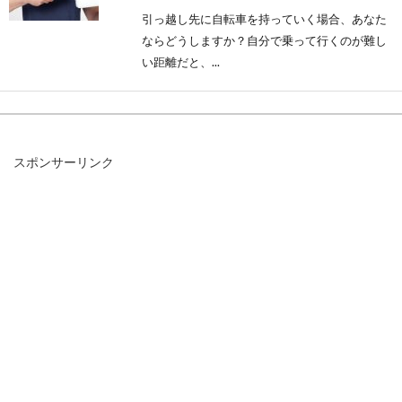
引っ越し先に自転車を持っていく場合、あなた
ならどうしますか？自分で乗って行くのが難し
い距離だと、...
SHIMANO・TIMEのロードバイク用
スポンサーリンク
ビンディングペダルの比較
ビンディングペダルデビューをしてみよう、ま
たは買い替えだけど次はどこにしようかな、と
考えていらっし...
自転車の長距離移動で必須な荷物
自転車での長距離移動（ロングライド）…。風