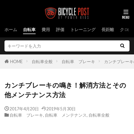
ホーム
自転車
費用
評価
トレーニング
長距離
クロス
HOME
自転車全般
自転車 ブレーキ
カンチブレーキ
カンチブレーキの鳴き！解消方法とその
他メンテナンス方法
2017年4月20日
2019年5月30日
自転車 ブレーキ
,
自転車 メンテナンス
,
自転車全般