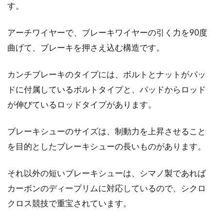
ありますか？ベアリングは、自転車にとって大
す。
切な部品...
アーチワイヤーで、ブレーキワイヤーの引く力を90度
曲げて、ブレーキを押さえ込む構造です。
パナソニックの自転車、クロモリ製
カンチブレーキのタイプには、ボルトとナットがパッ
のロードバイクについて
ドに付属しているボルトタイプと、パッドからロッド
Panasonic（パナソニック）と聞けばまず思い浮
が伸びているロッドタイプがあります。
かぶのは家電メーカーとしての名前が出てくる
と思...
ブレーキシューのサイズは、制動力を上昇させること
を目的としたブレーキシューの長いものがあります。
ロードバイク各ブランドイメージと
それ以外の短いブレーキシューは、シマノ製であれば
その特徴をまとめてみた
カーボンのディープリムに対応しているので、シクロ
クロス競技で重宝されています。
ロードバイクを購入する際にどのブランドにす