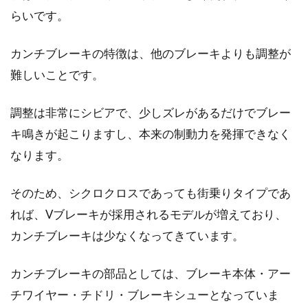
にロードバイクのサドルはいろいろな種類があ
らいです。
ることが分かると...
カンチブレーキの特徴は、他のブレーキよりも調整が
難しいことです。
自転車のタイヤの空気が抜けやすい
のは虫ゴムが原因！？
調整は非常にシビアで、少しズレがあるだけでブレー
キ鳴きが起こりますし、本来の制動力を発揮できなく
釘や石を踏んだわけでもないのに、どんどんタ
なります。
イヤの空気が抜けてしまう経験をしている方
は、原因は虫ゴム...
そのため、シクロクロスであっても街乗りタイプであ
れば、Vブレーキが採用されるモデルが増えており、
カンチブレーキは少なくなってきています。
自転車のベアリングって？交換は自
分でできる？修理費用は？
カンチブレーキの部品としては、ブレーキ本体・アー
チワイヤー・チドリ・ブレーキシューとなっていま
自転車のベアリングという言葉を聞いたことは