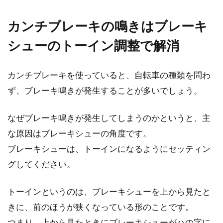
るか悩みどころだと思います。性能面に関して
同価格帯の条...
カンチブレーキの鳴きはブレーキ
シューのトーイン調整で解消
ロードバイクのクランク交換をやっ
カンチブレーキを使っていると、自転車の種類を問わ
てみよう！
ず、ブレーキ鳴きが発生することが多いでしょう。
ロードバイクのパーツ交換を行ったことのある
人は、多いのではないでしょうか。メンテナン
なぜブレーキ鳴きが発生してしまうのかというと、主
スやパー...
な原因はブレーキシューの角度です。
ブレーキシューは、トーインになるようにセッティン
グしてください。
ロードバイク女子の皆さん、もっと
気ままなファッションを
トーインというのは、ブレーキシューを上から見たと
きに、前のほうが狭くなっている形のことです。
人気アニメ「弱虫ペダル」の影響で、近頃はロ
つまり、上から見たときにブレーキシューがハの字に