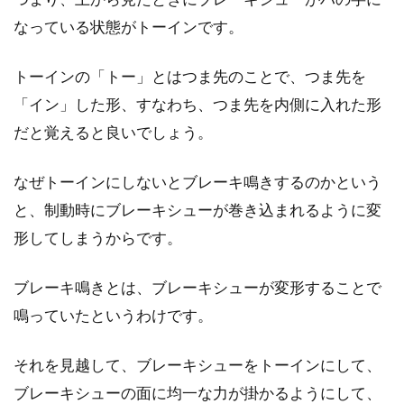
ードバイクに乗る女子が急上昇中とか。自転車
ファンのオト...
なっている状態がトーインです。
トーインの「トー」とはつま先のことで、つま先を
「イン」した形、すなわち、つま先を内側に入れた形
ロードバイクのメンテはしっかり
だと覚えると良いでしょう。
と！費用はどのくらい？
なぜトーインにしないとブレーキ鳴きするのかという
ロードバイクを手にしたばかりの頃は毎日毎日
磨いてパーツを眺めて、という方も少し経つと
と、制動時にブレーキシューが巻き込まれるように変
だんだん冷めて...
形してしまうからです。
ブレーキ鳴きとは、ブレーキシューが変形することで
自転車を購入したら乗って帰るのが
鳴っていたというわけです。
普通ですか？
それを見越して、ブレーキシューをトーインにして、
お店で自転車を購入したら「そのまま乗って帰
ブレーキシューの面に均一な力が掛かるようにして、