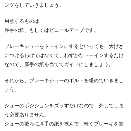
ングをしていきましょう。
れています。...
用意するものは
厚手の紙、もしくはビニールテープです。
ピストの回転力の要「bb（ボトムブ
ラケット）」を交換する
ブレーキシューをトーインにするといっても、大げさ
につけるわけではなくて、わずかなトーインするだけ
ピストはシングルスピードの為、ギア比を変え
なので、厚手の紙を当ててガイドにしましょう。
るにはチェーンリングやスプロケットを直接交
換するしかありま...
それから、ブレーキシューのボルトを緩めていきまし
ょう。
カンチブレーキが最強ってホントな
シューのボジションをズラすだけなので、外してしま
の？時代遅れじゃないの？
う必要ありません。
シューの後ろに厚手の紙を挟んで、軽くブレーキを握
皆さんは、カンチブレーキと聞いてピンときま
すか？以前はマウンテンバイクの主流ブレーキ