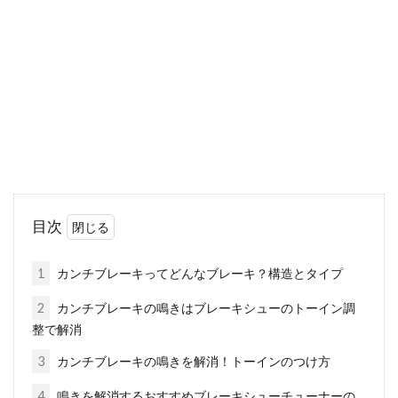
を受けて遠くまで走るのは、とても気持ちのい
いものですよね...
キャノンデールのmtb！用途ごとで
おすすめな車種は！？
ロードバイクやクロスバイクの実績と性能で評
価の高いキャノンデールですが、mtbも例外で
目次
はありません。...
1
カンチブレーキってどんなブレーキ？構造とタイプ
2
カンチブレーキの鳴きはブレーキシューのトーイン調
一方通行の標識のある道路は自転車
整で解消
は通行できないの？！
3
カンチブレーキの鳴きを解消！トーインのつけ方
自転車に乗っていて、一方通行の標識を意識し
4
鳴きを解消するおすすめブレーキシューチューナーの