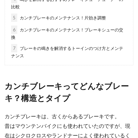
ている人は少ないかも知れません。しかし、自
比較
転車...
5
カンチブレーキのメンテナンス！片効き調整
6
カンチブレーキのメンテナンス！ブレーキシューの交
換
MTBのディスクブレーキってやっぱ
り効きが良いの？
7
ブレーキの鳴きを解消するトーインのつけ方とメンテ
ナンス
こんにちは、じてんしゃライターふくだです。
ディスクブレーキについて、どうなんだろうと
思う人は多い...
カンチブレーキってどんなブレー
キ？構造とタイプ
オシャレ好き必見！色も形も質感も
カンチブレーキは、古くからあるブレーキです。
様々な自転車のサドルたち
昔はマウンテンバイクにも使われていたのですが、現
道行く自転車を見ていると、自転車の中でも特
在はシクロクロスやランドナーによく使われているく