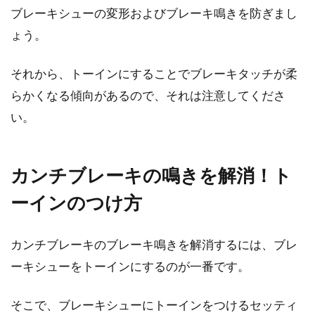
る」の、普通ですか？みなさんは購入後どうし
ブレーキシューの変形およびブレーキ鳴きを防ぎまし
ているのでしょう...
ょう。
それから、トーインにすることでブレーキタッチが柔
ロードバイクのメンテナンス！bbの
らかくなる傾向があるので、それは注意してくださ
グリスアップをしてますか？
い。
ロードバイクのパーツには、bbというパーツが
あります。このbbとは、ボトムブラケットの略
カンチブレーキの鳴きを解消！ト
であり、クラ...
ーインのつけ方
ピナレロのアルミフレーム車は希
カンチブレーキのブレーキ鳴きを解消するには、ブレ
少！プリマは今も健在
ーキシューをトーインにするのが一番です。
イタリアのピナレロはロードバイク乗りには憧
そこで、ブレーキシューにトーインをつけるセッティ
れと言いますか、高級なメーカーとして認知さ