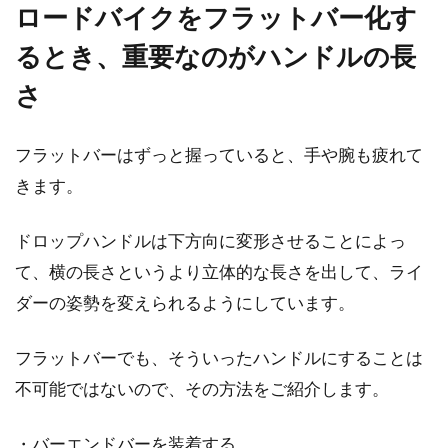
皆さんは、mtbのハンドルの角度を気にされた
ロードバイクをフラットバー化す
ことがありますか？ハンドルポジションや角度
るとき、重要なのがハンドルの長
は、自...
さ
クロスバイクの改造ブログを参考に
フラットバーはずっと握っていると、手や腕も疲れて
カスタマイズしよう！
きます。
クロスバイクはマウンテンバイクやロードバイ
ドロップハンドルは下方向に変形させることによっ
クの良いところを組み合わせた自転車ですが、
て、横の長さというより立体的な長さを出して、ライ
良いとこ取りした...
ダーの姿勢を変えられるようにしています。
フラットバーでも、そういったハンドルにすることは
憧れのディープリムホイールは安い
不可能ではないので、その方法をご紹介します。
の？高いの？
・バーエンドバーを装着する