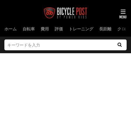
ホーム
自転車
費用
評価
トレーニング
長距離
クロス