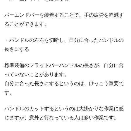
自転車のトラック競技などで、よく見かけるリ
ムの幅の広いホイールがディープリムホイール
バーエンドバーを装着することで、手の疲労を軽減す
です。屋...
ることができます。
・ハンドルの左右を切断し、自分に合ったハンドルの
ロードレーサーにスタンドは取り付
長さにする
けられる？
標準装備のフラットバーハンドルの長さが、自分に合
こんにちは、じてんしゃライターふくだです。
ロードレーサーで出掛けてご飯でも食べようと
っていないことがあります。
いう時に困る...
自分に合った長さにするというのは、けっこう重要で
す。
自転車のホイールに付いてる部品”ハ
ハンドルのカットするというのは大掛かりな作業に感
ブ”の修理方法は？
じますが、意外と行なっている人は多い作業です。