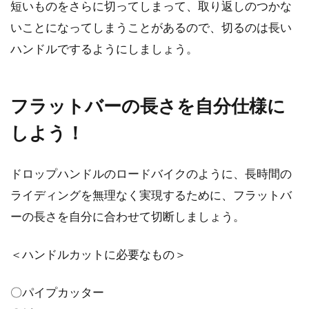
ハブはホイールで非常に重要な部分です。重要
短いものをさらに切ってしまって、取り返しのつかな
なパーツであるから異音がするといつ壊れるか
いことになってしまうことがあるので、切るのは長い
心配ですよね。そ...
ハンドルでするようにしましょう。
ロードバイクのタイヤがコスパが高
フラットバーの長さを自分仕様に
いと言われるのはなぜ？
しよう！
「ロードバイクのカスタマイズで、コスパが高
いのはどの部分？」という質問をよく見かけま
ドロップハンドルのロードバイクのように、長時間の
す。...
ライディングを無理なく実現するために、フラットバ
ーの長さを自分に合わせて切断しましょう。
自転車のチューブのあれこれ。交換
＜ハンドルカットに必要なもの＞
代・本体価格・種類など
〇パイプカッター
自転車のタイヤに包まれているチューブです