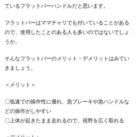
サイクルウェアやペダルなどのアイテムをお気
ているフラットバーハンドルだと思います。
に入りのものに揃えてくると、次はホイールに
手を出したく...
フラットバーはママチャリでも付いていることがある
ので、使用したことのある人も多いのではないでしょ
うか。
自転車部品大手メーカー・kmcのチ
ェーン交換方法をご紹介！
そんなフラットバーのメリット・デメリットはみてい
きましょう。
kmc（ケイエムシー）は、1977年に台湾で誕生
した大手チェーンメーカーです。シマノも
＜メリット＞
OEM...
〇低速での操作性に優れ、急ブレーキや急ハンドルな
どの操作がしやすい
シマノアルテグラがR8000シリーズ
〇上体が起きたまま走れるので、視野を広く取れる
にモデルチェンジ！