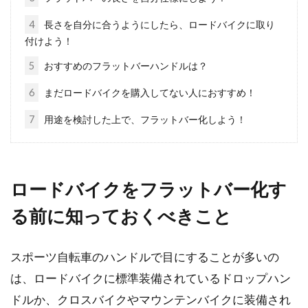
gios ampioという名前を聞いたことがあります
4
長さを自分に合うようにしたら、ロードバイクに取り
か？とってもオシャレで人気のあるスポーツ...
付けよう！
5
おすすめのフラットバーハンドルは？
6
まだロードバイクを購入してない人におすすめ！
色々な人のためにプロが本気で厳選
7
用途を検討した上で、フラットバー化しよう！
したロードバイクのサドル
ロードバイクのサドルとは奥の深いもので、お
尻の痛み問題をはじめとして、脚が回りやすい
ロードバイクをフラットバー化す
か、軽さはどうか...
る前に知っておくべきこと
スポーツ自転車のハンドルで目にすることが多いの
アルテグラのホイールとゾンダのホ
は、ロードバイクに標準装備されているドロップハン
イールを比較してみました
ドルか、クロスバイクやマウンテンバイクに装備され