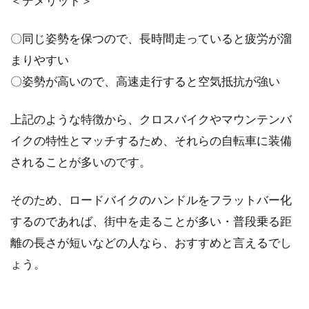
＜デメリット＞
このほど、シマノのロードバイク用コンポーネ
ントのセカンドグレードに当たる、アルテグラ
〇同じ姿勢を保つので、長時間走っていると疲労が溜
のフルモデルチェ...
まりやすい
〇姿勢が高いので、高速走行すると空気抵抗が強い
自転車用タイヤの購入時に注意すべ
上記のような特徴から、クロスバイクやマウンテンバ
き部分は？
イクの特性とマッチするため、それらの自転車に装備
自転車で走る時、路面に唯一接している部分が
されることが多いのです。
タイヤです。重要な部品のひとつで、命を預け
ている場...
そのため、ロードバイクのハンドルをフラットバー化
するのであれば、街中を走ることが多い・普段乗る距
離の長さが短いなどの人なら、おすすめと言えるでし
mtbのハンドル角度を調節して負担
ょう。
の少ない乗り方をしよう！