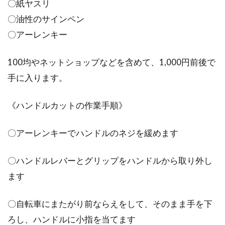
〇紙ヤスリ
が、これが無いと自転車は走れません。このチ
〇油性のサインペン
ューブがパンク...
〇アーレンキー
100均やネットショップなどを含めて、1,000円前後で
ブルックスのサドルについて！メン
手に入ります。
テや調整方法も教えます
《ハンドルカットの作業手順》
「ブルックス」をご存知ですか？イギリスの自
転車サドルメーカーです。サドルメーカーとい
〇アーレンキーでハンドルのネジを緩めます
って...
〇ハンドルレバーとグリップをハンドルから取り外し
ます
TIMEのロードバイク用ビンディング
ペダルのメリット
〇自転車にまたがり前ならえをして、そのまま手を下
ろし、ハンドルに小指を当てます
こんにちは、じてんしゃライターふくだです。