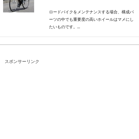
ロードバイクをメンテナンスする場合、構成パ
ーツの中でも重要度の高いホイールはマメにし
たいものです。...
ロードバイクのタイヤで20cはどう
スポンサーリンク
なの？実用性はあるの？
ロードバイクのタイヤには、太さや種類など
様々あり、選ぶのもひと苦労といった感じの方
も多いのではないで...
自転車に泥除けは必須！？自分と周
りに対する効果は？