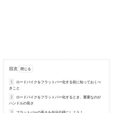
クロスバイクやロードバイクなどのスポーツ自
転車には基本的に泥除けがないことをご存じで
しょうか？ 泥...
オリジナルを作ろう！自転車の塗料
の落とし方から塗り方まで
「自転車のカラーを変えたい！」「久しぶりに
目次
自転車に乗ろうとしたら塗装が剥げていたので
塗りなおした...
1
ロードバイクをフラットバー化する前に知っておくべ
きこと
2
ロードバイクをフラットバー化するとき、重要なのが
gios ampioを改造して世界に一つだ
ハンドルの長さ
けのお気に入りの一台に！
3
フラットバーの長さを自分仕様にしよう！