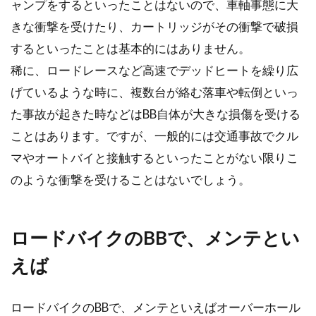
ャンプをするといったことはないので、車軸事態に大
きな衝撃を受けたり、カートリッジがその衝撃で破損
自転車で飲み会に来て、勧められるがままにお
するといったことは基本的にはありません。
酒を飲み、自転車に乗って帰ってしまった！こ
の状態は、飲...
稀に、ロードレースなど高速でデッドヒートを繰り広
げているような時に、複数台が絡む落車や転倒といっ
た事故が起きた時などはBB自体が大きな損傷を受ける
自転車の空気はほっといてもなくな
ことはあります。ですが、一般的には交通事故でクル
る？？
マやオートバイと接触するといったことがない限りこ
のような衝撃を受けることはないでしょう。
こんにちは、じてんしゃライターふくだです。
「自転車の空気ってほっといてもなくなるんで
すか？」「...
ロードバイクのBBで、メンテとい
えば
ロードバイクを適正サイズで購入す
ロードバイクのBBで、メンテといえばオーバーホール
るための正しい計測とは？