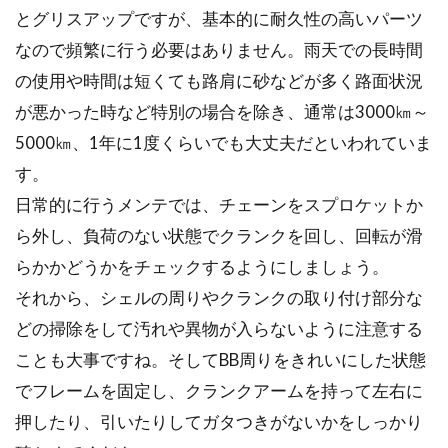
とグリスアップですが、基本的に耐久性の高いパーツ
身長がこのくらいなら何インチの自転車、と
なので頻繁に行う必要はありません。雨天での長時間
か、またがって足が付けば大丈夫、などとても
の使用や時間は短くても路肩に砂などが多く路面状況
アバウトな感覚で...
が悪かった時など特別の場合を除き、通常は3000㎞～
5000㎞、1年に1度くらいでも大丈夫だといわれていま
す。
自転車のライト、気にしています
日常的に行うメンテでは、チェーンをスプロケットか
か？ライト交換の重要性とオススメ
ら外し、負荷のない状態でクランクを回し、回転が滑
品
らかかどうかをチェックするようにしましょう。
ライトは自転車の必要装備品です。自転車の道
それから、シェルの周りやクランクの取り付け部分な
路交通法で夜間の走行において「灯火をつけな
どの掃除をして汚れや異物が入らないように注意する
ければならな...
ことも大事ですね。そしてBB周りをきれいにした状態
でフレームを固定し、クランクアームを持って左右に
押したり、引いたりしてガタつきがないかをしっかり
自転車の荷台に自作補給食を積んで