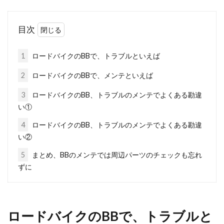
今回は、ママチャリのクランクを交換するお話
目次
をしようと思います。ママチャリのクランクの
長さ...
1
ロードバイクのBBで、トラブルといえば
2
ロードバイクのBBで、メンテといえば
クロスバイクのブレーキをカスタム
3
ロードバイクのBB、トラブルのメンテでよくある勘違
い①
しよう！
4
ロードバイクのBB、トラブルのメンテでよくある勘違
こんにちは、じてんしゃライターふくだです。
い②
初心者のお悩みと言えば『ブレーキ』ですよ
5
まとめ、BBのメンテでは周辺パーツのチェックも忘れ
ね。...
ずに
自転車に距離・速度メーターをつけ
ロードバイクのBBで、トラブルと
よう！