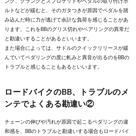
ンク、クランクとスプロケットやペダルの取り付けボ
するのは・・・？
ルトなどが緩むと、そのガタつきが原因でペダルを踏
み込んだ時に力が逃げて余計な負荷を感じることがあ
2015年の6月に道路交通法が改正され、より一
層罰則が強化されました。環境の整備も進めら
ります。これをBBのグリス切れやベアリングの異常だ
れてきてい...
と勘違いすることがあるといいます。
また場合によっては、サドルのクイックリリースが緩
んでいてペダリングの度に軋みと異音が出るのをBBの
初心者でも簡単！自転車のチェーン
トラブルと感じることもあるといいます。
カバーの外し方！
自転車のチェーンが緩んでしまったり、外れて
ロードバイクのBB、トラブルのメ
しまった経験はありませんか？自転車屋さんに
ンテでよくある勘違い②
修理をお願いする...
チェーンの伸びや汚れが原因で起こるペダリングの違
ledライトを取り付けて自転車のホイ
和感を、BBのトラブルと勘違いする場合もロードバイ