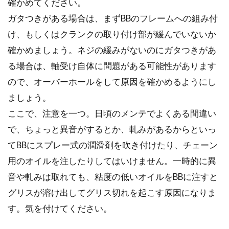
確かめてください。
サイクリングに行こう！
ガタつきがある場合は、まずBBのフレームへの組み付
け、もしくはクランクの取り付け部が緩んでいないか
補給食は、ロングライドにはかかせない物の一
つです。ただ、市販の補給食は高くて、味の合
確かめましょう。ネジの緩みがないのにガタつきがあ
わない場合も...
る場合は、軸受け自体に問題がある可能性があります
ので、オーバーホールをして原因を確かめるようにし
ましょう。
自転車ってどれくらいの速度が出せ
ここで、注意を一つ。日頃のメンテでよくある間違い
るの？ギネス最高記録は？
で、ちょっと異音がするとか、軋みがあるからといっ
てBBにスプレー式の潤滑剤を吹き付けたり、チェーン
普段に自転車に乗っていても、レースに出るよ
用のオイルを注したりしてはいけません。一時的に異
うな人でなければ、自分が何キロの速度を出し
て走っている...
音や軋みは取れても、粘度の低いオイルをBBに注すと
グリスが溶け出してグリス切れを起こす原因になりま
す。気を付けてください。
ロードバイクのクランク交換はオス