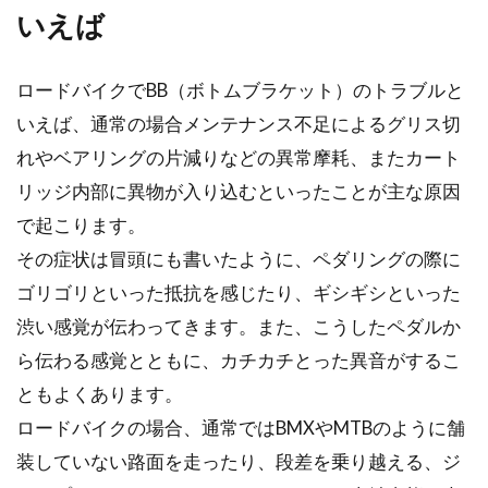
いえば
例えばツーリングで出かけた時、「今日はどれ
くらいの距離を走ったのか」気になりますよ
ロードバイクでBB（ボトムブラケット）のトラブルと
ね。距離と時間が...
いえば、通常の場合メンテナンス不足によるグリス切
れやベアリングの片減りなどの異常摩耗、またカート
リッジ内部に異物が入り込むといったことが主な原因
検証！ピナレロのロードバイク
で起こります。
fpuno
その症状は冒頭にも書いたように、ペダリングの際に
ゴリゴリといった抵抗を感じたり、ギシギシといった
2012年のツールドフランス以来、人気の高まる
ブランド、ピナレロですが、プロ仕様のものだ
渋い感覚が伝わってきます。また、こうしたペダルか
と、とても高...
ら伝わる感覚とともに、カチカチとった異音がするこ
ともよくあります。
ロードバイクの場合、通常ではBMXやMTBのように舗
危険！自転車の飲酒運転でも検挙さ
装していない路面を走ったり、段差を乗り越える、ジ
れる！法律を知っておこう