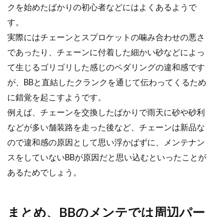
ールを派手に飾ろう
クを始めたばかりの初心者などにはよくあるようで
す。
自分の自転車に愛着がでてくると、色々と手を
実際にはチェーンとスプロケットの噛み合わせの悪さ
掛けてカスタマイズしたくなるものです。パー
であったり、チェーンに付着した細かい砂などによっ
ツを交換...
て生じるゴリゴリした感じのペダリングの違和感です
が、BBと直結したクランクを通じて伝わってくるため
に錯覚を起こすようです。
助けて！自転車のペダルが外れな
例えば、チェーンを交換したばかりで雨天に砂や砂利
い！！
などが多い舗装路を走った後など、チェーンは新品な
こんにちは、じてんしゃライターふくだです。
ので違和感の原因として思い浮かばずに、メンテナン
自転車のペダルが外れないので、助けて欲しい
スをしていないBBが原因だと思い込むといったことが
というお...
あるためでしょう。
まとめ、BBのメンテでは周辺パー