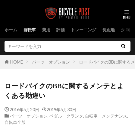
ホーム
自転車
費用
評価
トレーニング
長距離
クロス
HOME
パーツ オプション
ロードバイクのBBに関する
ロードバイクのBBに関するメンテとよ
くある勘違い
2016年5月20日
2019年5月30日
パーツ オプション
,
ペダル クランク
,
自転車 メンテナンス
,
自転車全般