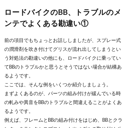
スメ？
ロードバイクのBB、トラブルのメ
ロードバイクのクランク交換は「寿命だから」
ンテでよくある勘違い①
というより、剛性を上げるために上位モデルへ
のグレードアップ...
前の項目でもちょっとお話ししましたが、スプレー式
の潤滑剤を吹き付けてグリスが流れ出してしまうとい
う対処法の勘違いの他にも、ロードバイクに乗ってい
軽い運動するのにもおすすめ！スポ
てBBのトラブルかと思うとそうではない場合が結構あ
ーツ自転車mtb！！
るようです。
走れるとは思えない場所でも、スポーツ自転車
ここでは、そんな例をいくつか紹介しましょう。
mtbなら走破できます。時には転んだり、パン
まずよくあるのが、パーツの組み付けが緩んでいる時
クした...
の軋みや異音をBBのトラブルと間違えることがよくあ
るようです。
例えば、フレームとBBの組み付けをはじめ、BBとクラ
自転車の違反罰則強化！歩道を逆走