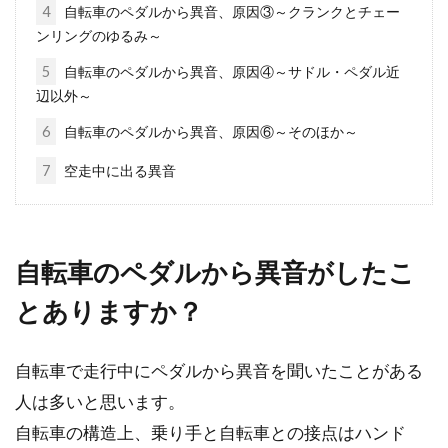
は、自転車を趣味と公言している芸能人も多く
4
自転車のペダルから異音、原因③～クランクとチェー
見られます。自...
ンリングのゆるみ～
5
自転車のペダルから異音、原因④～サドル・ペダル近
辺以外～
自転車の違反！信号無視は出頭しな
6
自転車のペダルから異音、原因⑥～そのほか～
ければならない？
7
空走中に出る異音
自転車を運転している人は、交通ルールを守ら
なければなりません。その中でも信号無視をし
ている人を見かけ...
自転車のペダルから異音がしたこ
とありますか？
自転車のグリスの使い方って？
自転車で走行中にペダルから異音を聞いたことがある
こんにちは、じてんしゃライターふくだです。
人は多いと思います。
自転車を整備・メンテナンスしていく上で、グ
自転車の構造上、乗り手と自転車との接点はハンド
リスや油...