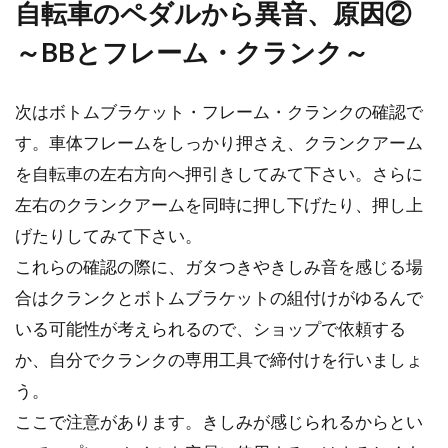
自転車のペダルから異音、原因②
～BBとフレーム・クランク～
簡単デビュー！？3万円で買えるク
ロスバイクをご紹介！
次はボトムブラケット・フレーム・クランクの確認で
ママチャリに乗っていて、もっと速く、軽やか
す。車体フレームをしっかり押さえ、クランクアーム
に走れる自転車が欲しいと思ったことはありま
を自転車の左右方向へ押引きしてみて下さい。さらに
せんか？そん...
左右のクランクアームを同時に押し下げたり、押し上
げたりしてみて下さい。
これらの確認の際に、ガタつきやきしみ音を感じる場
ブルックスの革サドルの評判はどう
合はクランクとボトムブラケットの組付けがゆるんで
か？ブログを参考に検証
いる可能性が考えられるので、ショップで依頼する
ロ—ドバイクにおいて革サドルと言えば、「ブ
か、自分でクランクの専用工具で締付けを行いましょ
ルックス」の名前が真っ先に上がるほど、その
う。
存在は広く定着し...
ここで注意があります。きしみが感じられるからとい