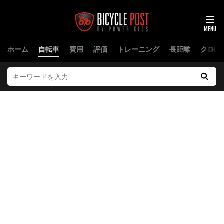
ホーム
自転車
費用
評価
トレーニング
長距離
クロス