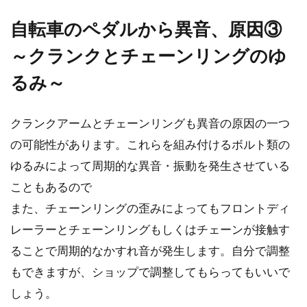
自転車のペダルから異音、原因③
自分では何ができる？自転車ブレー
～クランクとチェーンリングのゆ
キの調整方法
るみ～
自転車の走行を止める唯一の手段はブレーキで
すから、我々が命を預けていると言っても過言
ではあり...
クランクアームとチェーンリングも異音の原因の一つ
の可能性があります。これらを組み付けるボルト類の
ゆるみによって周期的な異音・振動を発生させている
ロードバイクのクランクを取り付け
こともあるので
るときの注意点
また、チェーンリングの歪みによってもフロントディ
レーラーとチェーンリングもしくはチェーンが接触す
ロードバイクのクランクは、サイクリストのほ
ることで周期的なかすれ音が発生します。自分で調整
ぼ全体重を支えています。その取り付け方が不
もできますが、ショップで調整してもらってもいいで
十分だと...
しょう。