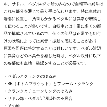
ル、サドル、ペダルの3ヶ所のみなので自転車の異常は
これら部分を通じて乗り手に伝わります。特に車体の
端部に位置し、負荷もかかるペダルには異常が増幅し
自転車タイヤの寿命
て伝わることが多いです。自転車とは非常に多くの部
品で構成されているので、個々の部品は正常でも組付
自転車タイヤの寿命ってどのくらいなのでしょ
うか。パンクしてしまったりダメになる前にき
けの状態によっては異音・振動を感じることがあり、
ちんと交換できて...
原因を即座に特定することは難しいです。ペダル近辺
に異音などの不具合を感じた時は、ペダル以外に以下
の各部位も点検・確認をすることが必要です。
都内での自転車運転が怖い方向けの
サイクリングコース！
・ペダルとクランクのゆるみ
・BB（ボトムブラケット）とフレーム・クランク
都内は車も人も多く、自転車運転するのが怖い
・クランクとチェーンリングのゆるみ
という方は多いのではないでしょうか。そうい
・サドル部・ペダル近辺以外の不具合
った方で...
・その他