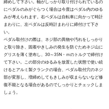
締めして下さい。軸がしっかり取り付けられているの
にペダルのみがぐらつく場合は今度はペダル内のゆる
ロードバイクのタイヤの交換時期を
みが考えられます。右ペダルは自転車に向かって時計
考える【目安を信じるな】
まわりに、左ペダルは反時計まわりに締付けて下さ
い。
ロードバイクに限ったことではありませんが、
車輪で走る乗りもので、消耗が激しいのは、何
ペダル取付けの際は、ネジ部の異物や汚れをしっかり
と言ってもタ...
と取り除き、固着やきしみの発生を防ぐためネジ山に
グリスを薄く塗布し、30～35N・ｍのトルクで締付け
て下さい。この部分のゆるみを放置した状態で使い続
自転車のカーボンフレームにクラッ
けるとアルミ製クランクの場合、ペダル取付穴のネジ
ク！修理できる？
部が変形し、増締めしてもきしみが収まらないなど修
復不能となる場合があるのでしっかりとチェックしま
まだまだ高価であるものの、スポーツ自転車の
しょう。
ロードバイクのフレームとしては主流であると
もいえる「カーボ...