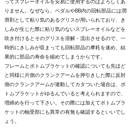
ってスプレーオイルを安易に使用するのはよろしくあ
りません。なぜなら、ペダルやBB内の回転部品には潤
自転車のフレームに傷がつくことに
滑剤として粘り気のあるグリスが用いられており、き
よる影響と直し方
しみが生じた際に粘り気のないスプレーオイルなどを
吹き付けるとそのグリスを溶解・流出させるので、一
長い間自転車に乗っていると、フレームの塗装
に傷がついたり、剥げてしまう・・なんてこと
時的にきしみが収まっても回転部品の摩耗を速め、結
がよくあるでしょ...
果的に部品の寿命を縮めてしまうからです。
フレームとボトムブラケットの確認についても先ほど
と同様に片側のクランクアームを押引きした際に反対
ウォーキングや自転車の消費カロリ
側のクランクアームが連動してカタついた場合は、ボ
ーってどのくらいなの？
トムブラケットがゆるんでいると考えられますので、
増締めを行って下さい。その際には加えてボトムブラ
あなたは、ダイエットをしたいと思ったらまず
ケットの軸受部にも異常の有無も確認するといいでし
何をはじめますか？食事制限ですか？それと
も、筋トレ...
ょう。