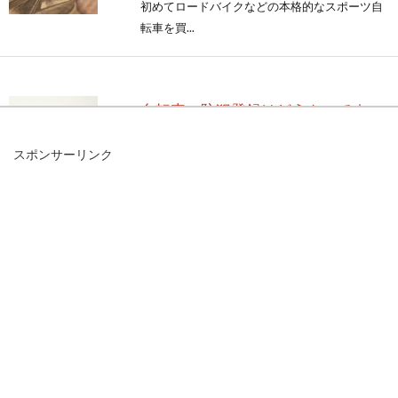
初めてロードバイクなどの本格的なスポーツ自
転車を買...
自転車の防犯登録はどうやってす
る？登録や変更の方法
スポンサーリンク
町で人が乗っている自転車、駐輪場に停めてあ
る自転車・・・どの自転車にも、「防犯登録」
と書かれたシ...
カンパホイールを比べてみた！ラン
クによる違いは何？
ロードバイクに乗り始めて、まずランクを上げ