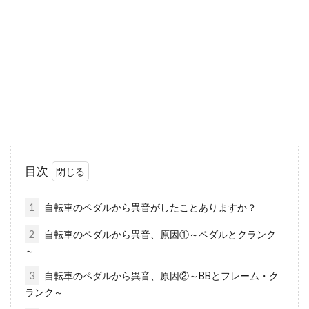
たいパーツがホイールです。ホイールをハイグ
レードに...
サイクルウェアは冬が悩みどころ！
ジャケットは何がいい？
自転車で長距離を乗る際は、服装に気を使うこ
とになります。夏場であれば、まだ軽装で済み
目次
ます...
1
自転車のペダルから異音がしたことありますか？
2
自転車のペダルから異音、原因①～ペダルとクランク
「自転車が趣味！」という芸能人と
～
いえばこの人！～厳選編～
3
自転車のペダルから異音、原因②～BBとフレーム・ク
ランク～
巷でブームとなっている自転車ですが、近頃で