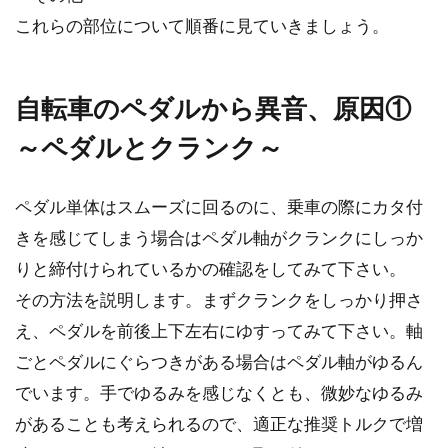
これらの部位について順番に見ていきましょう。
クロスバイクとロードバイク、速さ
の違いは実際どんなもの？
自転車のペダルから異音、原因①
ひと括りにスポーツバイクといっても、種類は
～ペダルとクランク～
いろいろあります。主なものの中にロードバイ
クとクロスバ...
ペダル単体はスムーズに回るのに、乗車の際にカタ付
きを感じてしまう場合はペダル軸がクランクにしっか
りと締付けられているかの確認をしてみて下さい。
自転車の空気はほっといてもなくな
その方法を説明します。まずクランクをしっかり押さ
る？？
え、ペダルを前後上下左右にゆすってみて下さい。軸
ごとペダルにぐらつきがある場合はペダル軸がゆるん
こんにちは、じてんしゃライターふくだです。
「自転車の空気ってほっといてもなくなるんで
でいます。手でゆるみを感じなくとも、微妙なゆるみ
すか？」「...
があることも考えられるので、適正な推奨トルクで増